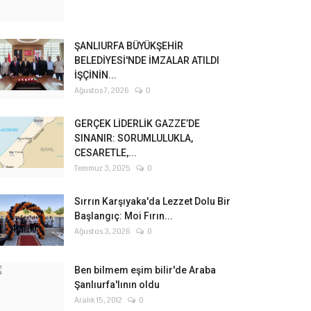
ŞANLIURFA BÜYÜKŞEHİR
BELEDİYESİ'NDE İMZALAR ATILDI
İŞÇİNİN...
Ağustos 7, 2026
0
GERÇEK LİDERLİK GAZZE’DE
SINANIR: SORUMLULUKLA,
CESARETLE,...
Temmuz 3, 2025
0
Sırrın Karşıyaka'da Lezzet Dolu Bir
Başlangıç: Moi Fırın...
Ağustos 3, 2026
0
Ben bilmem eşim bilir'de Araba
Şanlıurfa'lının oldu
Aralık 15, 2012
0