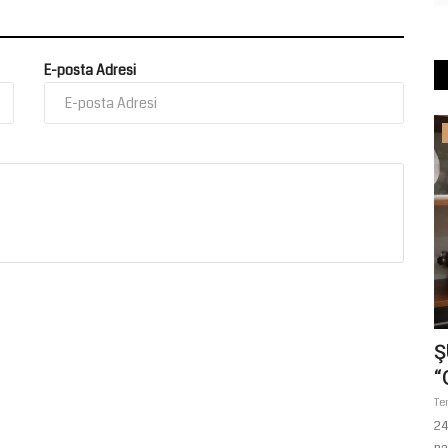
E-posta Adresi
Magazin
atı:
Urfalı Sanatçı İbrahim Tatlıses
Ş
Hakkında Şok İddia: Kaza...
“
Şubat 26, 2026
0
Te
i uzmanlar,
Şanlıurfa'nın yetiştirdiği dünya çapındaki sanatçı İbrahim
24