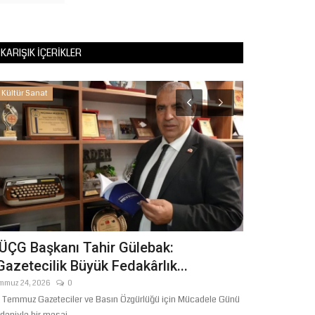
KARIŞIK İÇERIKLER
Kültür Sanat
Magazin
ÜÇG Başkanı Tahir Gülebak:
SON DAKİKA
Gazetecilik Büyük Fedakârlık...
Medya’ya B
mmuz 24, 2026
0
Aralık 16, 2025
 Temmuz Gazeteciler ve Basın Özgürlüğü için Mücadele Günü
İstanbul Cumhuriye