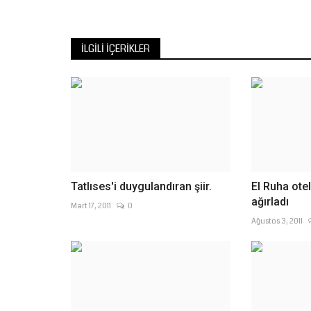
sol gözünde neredeyse...
İLGILI İÇERIKLER
Tatlıses'i duygulandıran şiir.
El Ruha otel
ağırladı
Mart 17, 2011
0
Ağustos 3, 2011