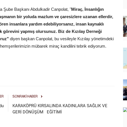
rfa Şube Başkanı Abdulkadir Canpolat, "
Miraç, İnsanlığın
nlaşmanın bir yoluda mazlum ve çaresizlere uzanan ellerdir,
ren insanlara yardım edebiliyorsanız, insan kaynaklı
k görevini yapmış olursunuz. Biz de Kızılay Derneği
oruz"
diyen başkan Canpolat, bu vesileyle Kızılay yönetimdeki
 hemşerilerimizin mübarek miraç kandilini tebrik ediyorum.
ER
SONRAKI HABER
du
KARAKÖPRÜ KIRSALINDA KADINLARA SAĞLIK VE
GERİ DÖNÜŞÜM EĞİTİMİ