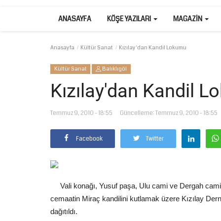
ANASAYFA
KÖŞE YAZILARI
MAGAZIN
Anasayfa
Kültür Sanat
Kızılay'dan Kandil Lokumu
Kültür Sanat
Balıklıgöl
Kızılay'dan Kandil 
Temmuz 9, 2010 - 18:55
Güncelleme: Temmuz 9, 2010 - 18:55
Facebook
Twitter
Vali konağı, Yusuf paşa, Ulu cami ve Dergah camile
cemaatin Miraç kandilini kutlamak üzere Kızılay Dern
dağıtıldı.