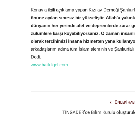
Konuyla ilgili açıklama yapan Kızılay Derneği Şanlıu
önüne açılan sınırsız bir yükseliştir. Allah'a yakı
dünyanın her yerinde afet ve depremlerde zarar gö
zulümlere karşı koyabiliyorsanız. O zaman insanlı
olarak tercihimizi insana hizmetten yana kullanıy
arkadaşlarım adına tüm İslam aleminin ve Şanlıurfalı
Dedi.
www.balikligol.com
ÖNCEKI HAB
TİNGADER’de Bilim Kurulu oluşturul