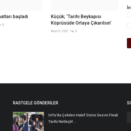
İ
tları başladı
Küçük; ‘Tarihi Beykapısı
Köprüsüde Ortaya Çıkarılsın’
0
Mart 11, 2012
0
RASTGELE GÖNDERILER
S
Urfa'da Çekilen Halef Dizisi Sezon Finali
Tarihi Netleşti!...