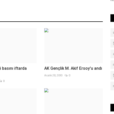
Tatlıses'in eski menajeri...
ne
i basını iftarda
AK Gençlik M. Akif Ersoy'u andı
Aralık 28, 2010
0
0