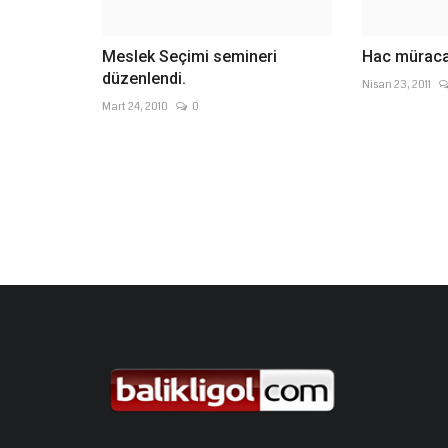
Meslek Seçimi semineri
Hac müracaa
düzenlendi.
Nisan 23, 2011
Mart 24, 2010
0