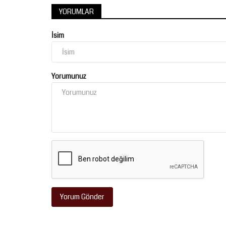
YORUMLAR
İsim
Sağlık
Yorumunuz
26 Yaşındaki Hastaya Hayat San
Görme Sinirine Baskı...
Yorum Gönder
Temmuz 22, 2026
0
Şanlıurfa Eğitim ve Araştırma Hastanesi’nde görevl