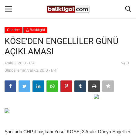
Gündem
Balıklıgöl
Giriş Yap
Kaydol
KÖSE'DEN ENGELLİLER GÜNÜ
AÇIKLAMASI
Anasayfa
Aralık 3, 2010 - 17:41
0
Köşe Yazıları
Güncelleme: Aralık 3, 2010 - 17:41
Magazin
Şanlıurfa
Eğitim
Spor
Şanlıurfa CHP il başkanı Yusuf KÖSE; 3 Aralık Dünya Engelliler