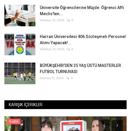
Üniversite Öğrencilerine Müjde: Öğrenci Affı
Meclis'ten...
Temmuz 31, 2026
0
Harran Üniversitesi 406 Sözleşmeli Personel
Alımı Yapacak!...
Temmuz 31, 2026
0
BÜYÜKŞEHİR’DEN 35 YAŞ ÜSTÜ MASTERLER
FUTBOL TURNUVASI
Temmuz 17, 2026
0
KARIŞIK İÇERIKLER
Sağlık