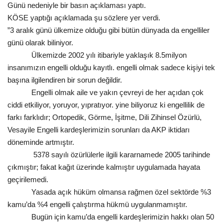
Günü nedeniyle bir basın açıklaması yaptı.
Gündem
KÖSE yaptığı açıklamada şu sözlere yer verdi.
”3 aralık günü ülkemize olduğu gibi bütün dünyada da engelliler
Tekno Bilim
günü olarak biliniyor.
Ülkemizde 2002 yılı itibariyle yaklaşık 8.5milyon
Ekonomi
insanımızın engelli olduğu kayıtlı. engelli olmak sadece kişiyi tek
başına ilgilendiren bir sorun değildir.
Siyaset
Engelli olmak aile ve yakın çevreyi de her açıdan çok
ciddi etkiliyor, yoruyor, yıpratıyor. yine biliyoruz ki engellilik de
farkı farklıdır; Ortopedik, Görme, İşitme, Dili Zihinsel Özürlü,
Galeriler
Vesayile Engelli kardeşlerimizin sorunları da AKP iktidarı
döneminde artmıştır.
Yaşam
5378 sayılı özürlülerle ilgili kararnamede 2005 tarihinde
çıkmıştır; fakat kağıt üzerinde kalmıştır uygulamada hayata
Künye
geçirilemedi.
Yasada açık hüküm olmansa rağmen özel sektörde %3
Sağlık
kamu’da %4 engelli çalıştırma hükmü uygulanmamıştır.
Bugün için kamu’da engelli kardeşlerimizin hakkı olan 50
İletişim