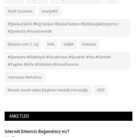
Seyit Gazanfer
viranşehir
#ŞanlıurfaİHH #KışYardımı #SobaYardımı #İyilikSoğukGeçirmez
#Şanlıurfa #Hayırseverlik
Nesine.com 2. Lig
meb
sağlık
hastane
#Şanlıurfa #Balıklıgöl #SıcakHava #Sıcaklık #Yaz #Serinlik
#Yaşlılar #Urfa #Gündem #HavaDurumu
Hamedan Mahallesi
Birecik esnaf odası Başkanı Hamide Hocaoğlu
HDP
ANKETLER
İnternet Sitemizi Beğendiniz mi?