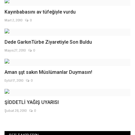
Kayınbabasını av tüfeğiyle vurdu
Mart 2, 2010
0
Dede GarkınTürbe Ziyaretiyle Son Buldu
Mayıs 27, 2010
0
Aman şşt sakın Müslümanlar Duymasın!
Eylül 17, 2010
0
ŞİDDETLİ YAĞIŞ UYARISI
Şubat 28, 2010
0