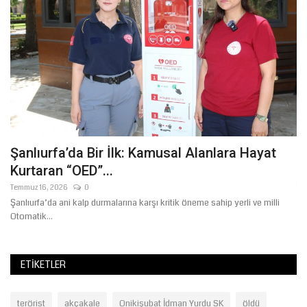
Şanlıurfa’da Bir İlk: Kamusal Alanlara Hayat
Ş
Kurtaran “OED”...
Ö
Temmuz 16, 2026
0
Te
Şanlıurfa’da ani kalp durmalarına karşı kritik öneme sahip yerli ve milli
Şa
Otomatik...
öğr
ETIKETLER
terörist
akçakale
Onikişubat İdman Yurdu SK
öldü