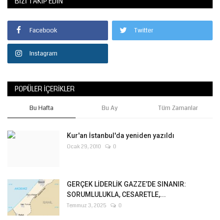
BIZI TAKIP EDIN
Facebook
Twitter
Instagram
POPÜLER İÇERIKLER
Bu Hafta
Bu Ay
Tüm Zamanlar
Kur'an İstanbul'da yeniden yazıldı
Ocak 29, 2010
0
GERÇEK LİDERLİK GAZZE’DE SINANIR:
SORUMLULUKLA, CESARETLE,...
Temmuz 3, 2025
0