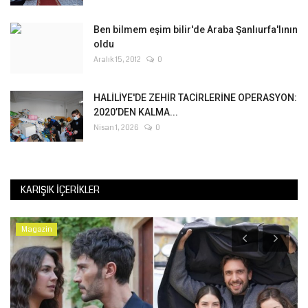
Ben bilmem eşim bilir'de Araba Şanlıurfa'lının
oldu
Aralık 15, 2012
0
HALİLİYE'DE ZEHİR TACİRLERİNE OPERASYON:
2020’DEN KALMA...
Nisan 1, 2026
0
KARIŞIK İÇERIKLER
Magazin