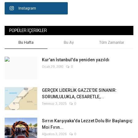
Instagram
POPÜLER İÇERIKLER
Bu Hafta
Bu Ay
Tüm Zamanlar
Kur'an İstanbul'da yeniden yazıldı
Ocak 29, 2010
0
GERÇEK LİDERLİK GAZZE’DE SINANIR:
SORUMLULUKLA, CESARETLE,...
Temmuz 3, 2025
0
Sırrın Karşıyaka'da Lezzet Dolu Bir Başlangıç:
Moi Fırın...
Ağustos 3, 2026
0