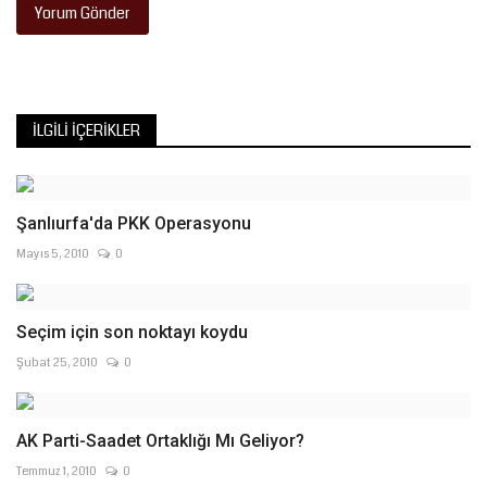
Yorum Gönder
İLGILI İÇERIKLER
Şanlıurfa'da PKK Operasyonu
Mayıs 5, 2010
0
Seçim için son noktayı koydu
Şubat 25, 2010
0
AK Parti-Saadet Ortaklığı Mı Geliyor?
Temmuz 1, 2010
0