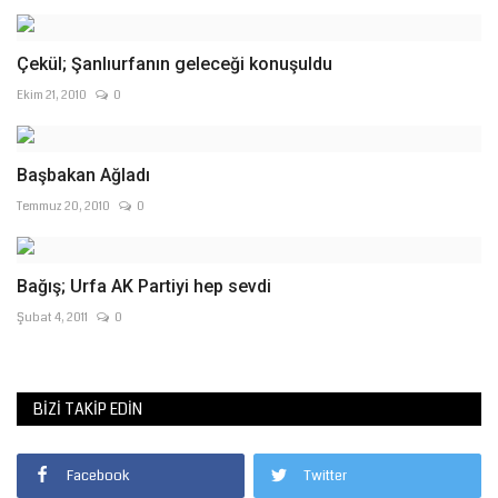
Çekül; Şanlıurfanın geleceği konuşuldu
Ekim 21, 2010
0
Başbakan Ağladı
Temmuz 20, 2010
0
Bağış; Urfa AK Partiyi hep sevdi
Şubat 4, 2011
0
BIZI TAKIP EDIN
Facebook
Twitter