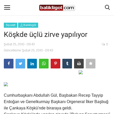
Siyaset
Balıklıgöl
Giriş Yap
Kaydol
Köşkde üçlü zirve yapılıyor
Anasayfa
Şubat 25, 2010 - 09:43
0
Güncelleme: Şubat 25, 2010 - 09:43
Köşe Yazıları
Magazin
Şanlıurfa
Cumhurbaşkanı Abdullah Gül, Başbakan Recep Tayyip
Eğitim
Erdoğan ve Genelkurmay Başkanı Orgeneral İlker Başbuğ
ile Çankaya Köşkü'nde biraraya geldi.
Spor