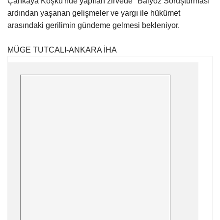
Çankaya Köşkü'nde yapılan zirvede "Balyoz Soruşturması"
ardından yaşanan gelişmeler ve yargı ile hükümet
Gündem
arasındaki gerilimin gündeme gelmesi bekleniyor.
Tekno Bilim
MÜGE TUTCALI-ANKARA İHA
Ekonomi
Siyaset
Galeriler
Yaşam
Künye
Sağlık
İletişim