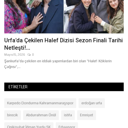
Urfa'da Çekilen Halef Dizisi Sezon Finali Tarihi
B
Netleşti!...
"
Mayıs 15, 2026
0
Te
Şanlıurfa’da çekilen en iddialı yapımlardan biri olan "Halef: Köklerin
Ba
Çağrısı",...
İb
ETIKETLER
Karpedo Dondurma Kahramanmaraşspor
erdoğan urfa
birecik
Abdurrahman Önül
istifa
Emniyet
Onikişubat İdman Yurdu SK
Erbaaspor