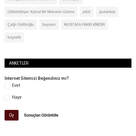
Göbeklitepe: Kutsal Bir Mekanın Gizemi
pilot
gaziantep
Çağrı Giritlioğlu
bayram
MUSTAFA PAKIR KİMDİR
kaçırıldı
ANKETLER
İnternet Sitemizi Beğendiniz mi?
Evet
Hayır
Oy
Sonuçları Görüntüle