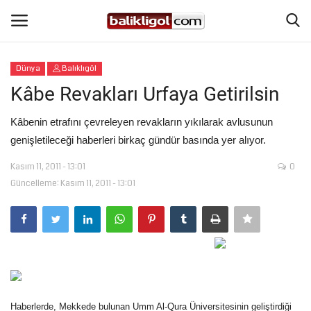
Dünya
Balıklıgöl
Giriş Yap
Kaydol
Kâbe Revakları Urfaya Getirilsin
Anasayfa
Kâbenin etrafını çevreleyen revakların yıkılarak avlusunun
genişletileceği haberleri birkaç gündür basında yer alıyor.
Köşe Yazıları
Kasım 11, 2011 - 13:01
0
Güncelleme: Kasım 11, 2011 - 13:01
Magazin
Şanlıurfa
Eğitim
Spor
Haberlerde, Mekkede bulunan Umm Al-Qura Üniversitesinin geliştirdiği