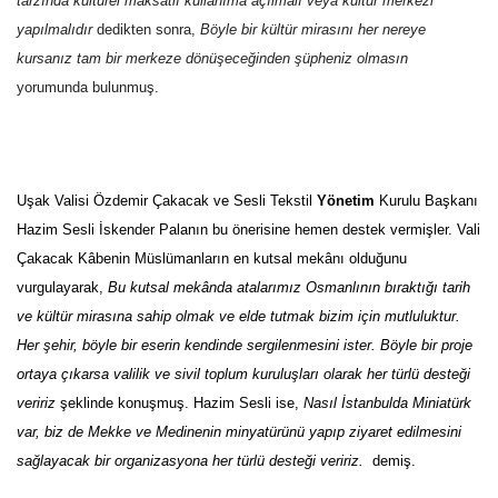
tarzında kültürel maksatlı kullanıma açılmalı veya kültür merkezi
yapılmalıdır
 dedikten sonra,
Böyle bir kültür mirasını her nereye
kursanız tam bir merkeze dönüşeceğinden şüpheniz olmasın
yorumunda bulunmuş.
Uşak Valisi Özdemir Çakacak ve Sesli Tekstil
Yönetim
Kurulu Başkanı
Hazim Sesli İskender Palanın bu önerisine hemen destek vermişler. Vali
Çakacak Kâbenin Müslümanların en kutsal mekânı olduğunu
vurgulayarak,
Bu kutsal mekânda atalarımız Osmanlının bıraktığı tarih
ve kültür mirasına sahip olmak ve elde tutmak bizim için mutluluktur.
Her şehir, böyle bir eserin kendinde sergilenmesini ister. Böyle bir proje
ortaya çıkarsa valilik ve sivil toplum kuruluşları olarak her türlü desteği
veririz
şeklinde konuşmuş. Hazim Sesli ise,
Nasıl İstanbulda Miniatürk
var, biz de Mekke ve Medinenin minyatürünü yapıp ziyaret edilmesini
sağlayacak bir organizasyona her türlü desteği veririz. 
demiş.