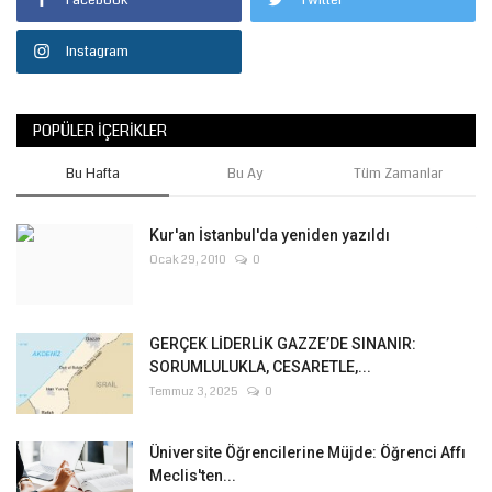
Facebook
Twitter
Instagram
POPÜLER İÇERIKLER
Bu Hafta
Bu Ay
Tüm Zamanlar
Kur'an İstanbul'da yeniden yazıldı
Ocak 29, 2010
0
GERÇEK LİDERLİK GAZZE’DE SINANIR:
SORUMLULUKLA, CESARETLE,...
Temmuz 3, 2025
0
Üniversite Öğrencilerine Müjde: Öğrenci Affı
Meclis'ten...