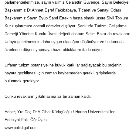
parlamenterlerimize, sayın valimiz Celalettin Güvençe, Sayın Belediye
Başkanımız Dr.Ahmet Eşref Fakıbabaya, Ticaret ve Sanayi Odası
Başkanımız Sayın Eyüp Sabri Ertekin başta olmak üzere Sivil Toplum
Kuruluşlarımıza önemli görevler düşüyor.
Şanlıurfa Turizmi Geliştirme
Derneği Yönetim Kurulu Üyesi değerli dostum Selim Bakır da revakların
Urfaya getirilmesinin daha uygun olacağını düşünüyor ve bu konuda
üzerlerine düşeni yapmaya hazır olduklarını ifade ediyor.
Urfanın turizm potansiyeline büyük katkılar sağlayacak bu projenin
hayata geçirilmesi için zaman kaybetmeden gerekli girişimlerde
bulunmak gerekiyor.
Çünkü revakların yıkılmasına az bir zaman kaldı.
Haber; Yrd.Doç.Dr.A.Cihat Kürkçüoğlu / Harran Üniversitesi fen-
Edebiyat Fak. Öğr.Üyesi.
www.balikligol.com