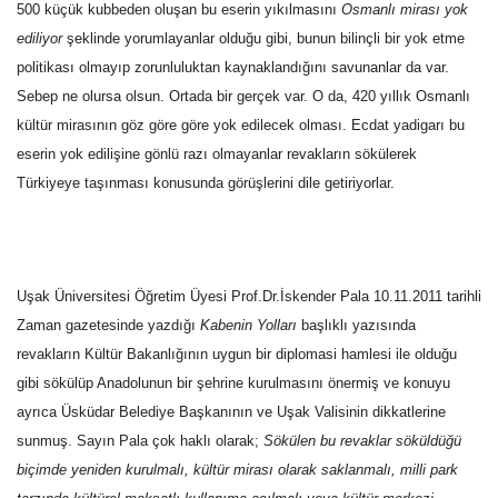
500 küçük kubbeden oluşan bu eserin yıkılmasını
Osmanlı mirası yok
ediliyor
şeklinde yorumlayanlar olduğu gibi, bunun bilinçli bir yok etme
Kültür Sanat
politikası olmayıp zorunluluktan kaynaklandığını savunanlar da var.
Sebep ne olursa olsun. Ortada bir gerçek var. O da, 420 yıllık Osmanlı
kültür mirasının göz göre göre yok edilecek olması. Ecdat yadigarı bu
eserin yok edilişine gönlü razı olmayanlar revakların sökülerek
Türkiyeye taşınması konusunda görüşlerini dile getiriyorlar.
Uşak Üniversitesi Öğretim Üyesi Prof.Dr.İskender Pala 10.11.2011 tarihli
Zaman gazetesinde yazdığı
Kabenin Yolları
başlıklı yazısında
revakların Kültür Bakanlığının uygun bir diplomasi hamlesi ile olduğu
gibi sökülüp Anadolunun bir şehrine kurulmasını önermiş ve konuyu
ayrıca Üsküdar Belediye Başkanının ve Uşak Valisinin dikkatlerine
sunmuş.
Sayın Pala çok haklı olarak;
Sökülen bu revaklar söküldüğü
biçimde yeniden kurulmalı, kültür mirası olarak saklanmalı, milli park