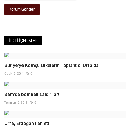
Yorum Gönder
İLGILI İÇERIKLER
Suriye'ye Komşu Ülkelerin Toplantısı Urfa'da
Ocak 16, 2014
0
Şam'da bombalı saldırılar!
Temmuz 18, 2012
0
Urfa, Erdoğan ilan etti