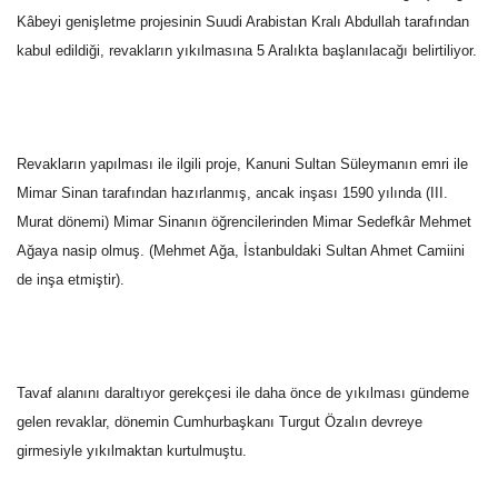
Kâbeyi genişletme projesinin Suudi Arabistan Kralı Abdullah tarafından
Gündem
kabul edildiği, revakların yıkılmasına 5 Aralıkta başlanılacağı belirtiliyor.
Tekno Bilim
Ekonomi
Revakların yapılması ile ilgili proje, Kanuni Sultan Süleymanın emri ile
Mimar Sinan tarafından hazırlanmış, ancak inşası 1590 yılında (III.
Siyaset
Murat dönemi) Mimar Sinanın öğrencilerinden Mimar Sedefkâr Mehmet
Ağaya nasip olmuş. (Mehmet Ağa, İstanbuldaki Sultan Ahmet Camiini
Galeriler
de inşa etmiştir).
Yaşam
Künye
Tavaf alanını daraltıyor gerekçesi ile daha önce de yıkılması gündeme
gelen revaklar, dönemin Cumhurbaşkanı Turgut Özalın devreye
Sağlık
girmesiyle yıkılmaktan kurtulmuştu.
İletişim