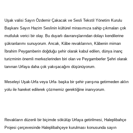
Uşak valisi Sayın Özdemir Çakacak ve Sesli Tekstil Yönetim Kurulu
Başkanı Sayın Hazim Seslinin kültürel mirasımıza sahip çıkmaları çok
mutluluk verici bir olay. Bu duyarlı davranışlarından dolayı kendilerine
şükranlarımı sunuyorum. Ancak, Kâbe revaklarının, Kâbenin mimarı
İbrahim Peygamberin doğduğu şehir olarak kabul edilen, dünya inanç
turizminin önemli merkezlerinden biri olan ve Peygamberler Şehri olarak
tanınan Urfaya daha çok yakışacağını düşünüyorum.
Meseleyi Uşak-Urfa veya Urfa- başka bir şehir yarışına getirmeden aklın
yolu ile hareket edilerek çözmemiz gerektiğine inanıyorum.
Revakların düzenli bir biçimde sökülüp Urfaya getirilmesi, Haleplibahçe
Projesi çerçevesinde Haleplibahçeye kurulması konusunda sayın