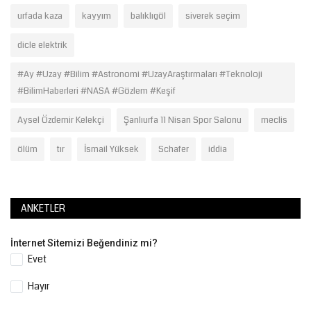
urfada kaza
kayyım
balıklıgöl
siverek seçim
dicle elektrik
#Ay #Uzay #Bilim #Astronomi #UzayAraştırmaları #Teknoloji
#BilimHaberleri #NASA #Gözlem #Keşif
Aysel Özdemir Kelekçi
Şanlıurfa 11 Nisan Spor Salonu
meclis
ölüm
tır
İsmail Yüksek
Schafer
iddia
ANKETLER
İnternet Sitemizi Beğendiniz mi?
Evet
Hayır