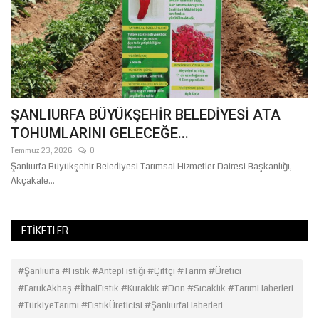
ŞANLIURFA BÜYÜKŞEHİR BELEDİYESİ ATA
M
TOHUMLARINI GELECEĞE...
B
Temmuz 23, 2026
0
Te
Şanlıurfa Büyükşehir Belediyesi Tarımsal Hizmetler Dairesi Başkanlığı,
Öl
Akçakale...
ba
ETIKETLER
#Şanlıurfa #Fıstık #AntepFıstığı #Çiftçi #Tarım #Üretici
#FarukAkbaş #İthalFıstık #Kuraklık #Don #Sıcaklık #TarımHaberleri
#TürkiyeTarımı #FıstıkÜreticisi #ŞanlıurfaHaberleri