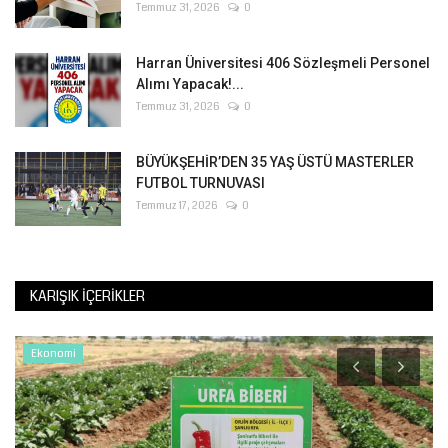
Temmuz 31, 2026
0
Harran Üniversitesi 406 Sözleşmeli Personel
Alımı Yapacak!...
Temmuz 31, 2026
0
BÜYÜKŞEHİR’DEN 35 YAŞ ÜSTÜ MASTERLER
FUTBOL TURNUVASI
Temmuz 17, 2026
0
KARIŞIK İÇERIKLER
Ekonomi