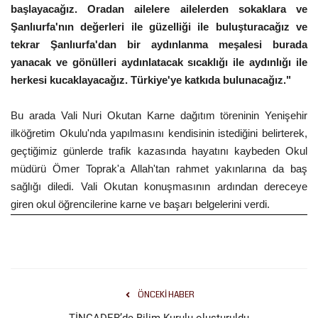
başlayacağız. Oradan ailelere ailelerden sokaklara ve
Şanlıurfa'nın değerleri ile güzelliği ile buluşturacağız ve
tekrar Şanlıurfa'dan bir aydınlanma meşalesi burada
yanacak ve gönülleri aydınlatacak sıcaklığı ile aydınlığı ile
herkesi kucaklayacağız. Türkiye'ye katkıda bulunacağız."
Bu arada Vali Nuri Okutan Karne dağıtım töreninin Yenişehir
ilköğretim Okulu'nda yapılmasını kendisinin istediğini belirterek,
geçtiğimiz günlerde trafik kazasında hayatını kaybeden Okul
müdürü Ömer Toprak'a Allah'tan rahmet yakınlarına da baş
sağlığı diledi. Vali Okutan konuşmasının ardından dereceye
giren okul öğrencilerine karne ve başarı belgelerini verdi.
ÖNCEKI HABER
TİNGADER’de Bilim Kurulu oluşturuldu