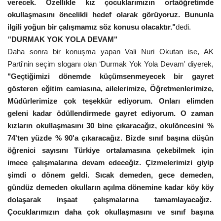
verecek. Özellikle kız çocuklarımızın ortaöğretimde
okullaşmasını öncelikli hedef olarak görüyoruz. Bununla
ilgili yoğun bir çalışmamız söz konusu olacaktır."
dedi
.
‘'DURMAK YOK YOLA DEVAM"
Daha sonra bir konuşma yapan Vali Nuri Okutan ise, AK
Parti'nin seçim sloganı olan ‘Durmak Yok Yola Devam' diyerek,
"Geçtiğimizi dönemde küçümsenmeyecek bir gayret
gösteren eğitim camiasına, ailelerimize, Öğretmenlerimize,
Müdürlerimize çok teşekkür ediyorum. Onları elimden
geleni kadar ödüllendirmede gayret ediyorum. O zaman
kızların okullaşmasını 30 bine çıkaracağız, okulöncesini %
74'ten yüzde % 90'a çıkaracağız. Bizde sınıf başına düşün
öğrenici sayısını Türkiye ortalamasına çekebilmek için
imece çalışmalarına devam edeceğiz. Çizmelerimizi giyip
şimdi o dönem geldi. Sıcak demeden, gece demeden,
gündüz demeden okulların açılma dönemine kadar köy köy
dolaşarak inşaat çalışmalarına tamamlayacağız.
Çocuklarımızın daha çok okullaşmasını ve sınıf başına