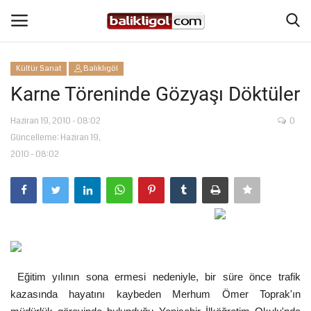
Kültür Sanat
Balıklıgöl
Giriş Yap
Kaydol
Karne Töreninde Gözyaşı Döktüler
Anasayfa
Haziran 19, 2010 - 08:02
0
Güncelleme: Haziran 19,
2010 - 08:02
Köşe Yazıları
Magazin
Şanlıurfa
Eğitim
Eğitim yılının sona ermesi nedeniyle, bir süre önce trafik
kazasında hayatını kaybeden Merhum Ömer Toprak'ın
Spor