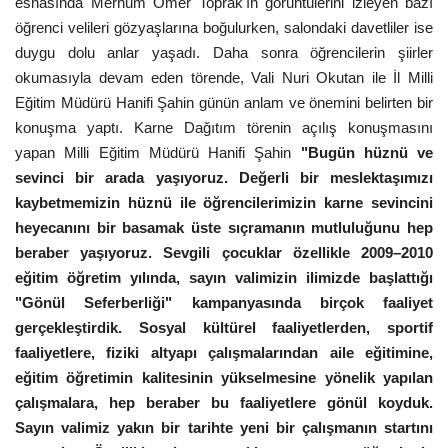
esnasında Merhum Ömer Toprak'ın görüntülerini izleyen bazı
öğrenci velileri gözyaşlarına boğulurken, salondaki davetliler ise
Kültür Sanat
duygu dolu anlar yaşadı. Daha sonra öğrencilerin şiirler
okumasıyla devam eden törende, Vali Nuri Okutan ile İl Milli
Eğitim Müdürü Hanifi Şahin günün anlam ve önemini belirten bir
konuşma yaptı. Karne Dağıtım törenin açılış konuşmasını
yapan Milli Eğitim Müdürü Hanifi Şahin
"Bugün hüznü ve
sevinci bir arada yaşıyoruz. Değerli bir meslektaşımızı
kaybetmemizin hüznü ile öğrencilerimizin karne sevincini
heyecanını bir basamak üste sıçramanın mutluluğunu hep
beraber yaşıyoruz. Sevgili çocuklar özellikle 2009–2010
eğitim öğretim yılında, sayın valimizin ilimizde başlattığı
"Gönül Seferberliği" kampanyasında birçok faaliyet
gerçekleştirdik. Sosyal kültürel faaliyetlerden, sportif
faaliyetlere, fiziki altyapı çalışmalarından aile eğitimine,
eğitim öğretimin kalitesinin yükselmesine yönelik yapılan
çalışmalara, hep beraber bu faaliyetlere gönül koyduk.
Sayın valimiz yakın bir tarihte yeni bir çalışmanın startını