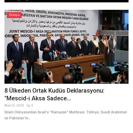
Dünya
8 Ülkeden Ortak Kudüs Deklarasyonu:
Ş
"Mescid-i Aksa Sadece...
T
Mart 12, 2026
0
Te
İslam Dünyasından İsrail’e "Ramazan" Muhtırası: Türkiye, Suudi Arabistan
ve Pakistan’ın...