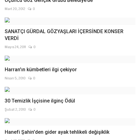
Üçüncü Göz Gençlik Grubu Belediye’de
Mart 20, 2012
0
SANATÇI GÜRDAL GÖZYAŞLARI İÇERSİNDE KONSER
VERDİ
Mayıs 24, 2011
0
Harran'ın kümbetleri ilgi çekiyor
Nisan 5, 2010
0
30 Temizlik İşçisine ilginç Ödül
Şubat 2, 2010
0
Hanefi Şahin'den gider ayak tehlikeli değişiklik