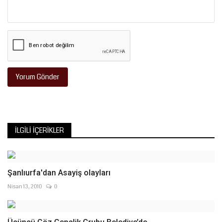
Yorum Gönder
İLGILI İÇERIKLER
Şanlıurfa'dan Asayiş olayları
Nisan 13, 2010
0