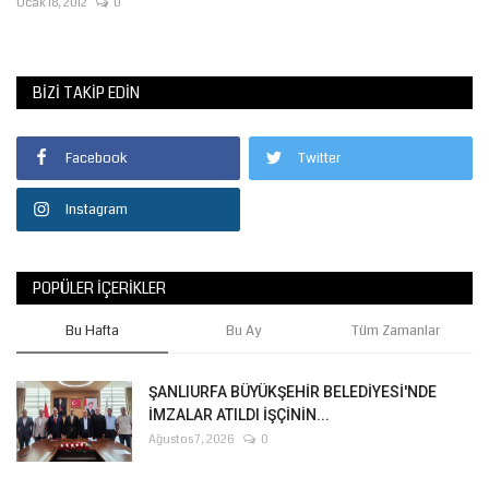
Ocak 18, 2012
0
BIZI TAKIP EDIN
Facebook
Twitter
Instagram
POPÜLER İÇERIKLER
Bu Hafta
Bu Ay
Tüm Zamanlar
ŞANLIURFA BÜYÜKŞEHİR BELEDİYESİ'NDE
İMZALAR ATILDI İŞÇİNİN...
Ağustos 7, 2026
0