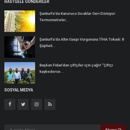
RASTGELE GÖNDERILER
Şanlıurfa’da Kavurucu Sıcaklar Geri Dönüyor:
Termometreler...
Şanlıurfa’da Altın Gaspı Vurgununa TİHA Tokadı: 8
Şüpheli...
Başkan Fidan'dan çiftçiler için çağrı! "Çiftçi
kaybederse...
SOSYAL MEDYA
Abone Ol