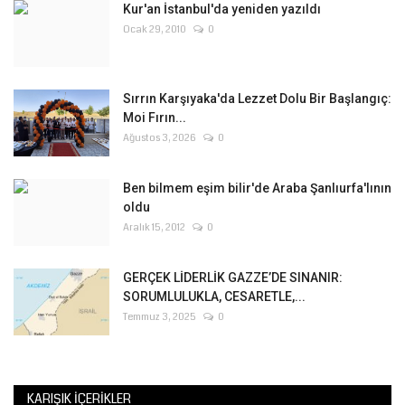
Kur'an İstanbul'da yeniden yazıldı
Ocak 29, 2010
0
Sırrın Karşıyaka'da Lezzet Dolu Bir Başlangıç:
Moi Fırın...
Ağustos 3, 2026
0
Ben bilmem eşim bilir'de Araba Şanlıurfa'lının
oldu
Aralık 15, 2012
0
GERÇEK LİDERLİK GAZZE’DE SINANIR:
SORUMLULUKLA, CESARETLE,...
Temmuz 3, 2025
0
KARIŞIK İÇERIKLER