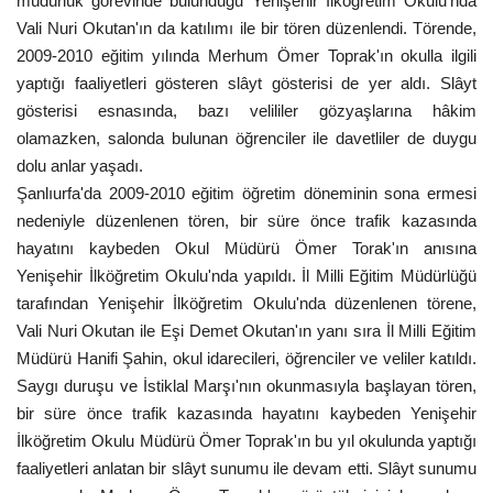
müdürlük görevinde bulunduğu Yenişehir İlköğretim Okulu'nda
Vali Nuri Okutan'ın da katılımı ile bir tören düzenlendi. Törende,
Gündem
2009-2010 eğitim yılında Merhum Ömer Toprak'ın okulla ilgili
yaptığı faaliyetleri gösteren slâyt gösterisi de yer aldı. Slâyt
Tekno Bilim
gösterisi esnasında, bazı velililer gözyaşlarına hâkim
olamazken, salonda bulunan öğrenciler ile davetliler de duygu
Ekonomi
dolu anlar yaşadı.
Şanlıurfa'da 2009-2010 eğitim öğretim döneminin sona ermesi
Siyaset
nedeniyle düzenlenen tören, bir süre önce trafik kazasında
hayatını kaybeden Okul Müdürü Ömer Torak'ın anısına
Galeriler
Yenişehir İlköğretim Okulu'nda yapıldı. İl Milli Eğitim Müdürlüğü
tarafından Yenişehir İlköğretim Okulu'nda düzenlenen törene,
Yaşam
Vali Nuri Okutan ile Eşi Demet Okutan'ın yanı sıra İl Milli Eğitim
Müdürü Hanifi Şahin, okul idarecileri, öğrenciler ve veliler katıldı.
Künye
Saygı duruşu ve İstiklal Marşı'nın okunmasıyla başlayan tören,
bir süre önce trafik kazasında hayatını kaybeden Yenişehir
Sağlık
İlköğretim Okulu Müdürü Ömer Toprak'ın bu yıl okulunda yaptığı
faaliyetleri anlatan bir slâyt sunumu ile devam etti. Slâyt sunumu
İletişim