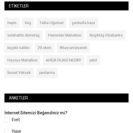
ETIKETLER
hapis
Kuş
Talha Uğurluel
şanlıurfa kaza
selahattin demirtaş
Hamedan Mahallesi
Beşiktaş Fibabanka
bıçaklı saldırı
29 ekim
#bayramziyareti
Hayriye Mahallesi
AHİLİK DUASI NEDİR?
pilot
İsmail Yüksek
jandarma
ANKETLER
İnternet Sitemizi Beğendiniz mi?
Evet
Hayır