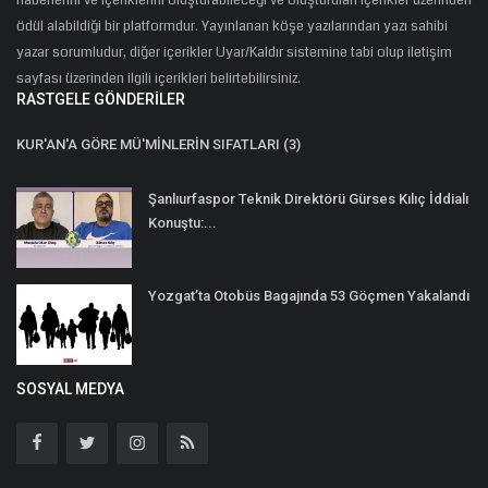
haberlerini ve içeriklerini oluşturabileceği ve oluşturulan içerikler üzerinden
ödül alabildiği bir platformdur. Yayınlanan köşe yazılarından yazı sahibi
yazar sorumludur, diğer içerikler Uyar/Kaldır sistemine tabi olup iletişim
sayfası üzerinden ilgili içerikleri belirtebilirsiniz.
RASTGELE GÖNDERILER
KUR'AN'A GÖRE MÜ'MİNLERİN SIFATLARI (3)
Şanlıurfaspor Teknik Direktörü Gürses Kılıç İddialı
Konuştu:...
Yozgat’ta Otobüs Bagajında 53 Göçmen Yakalandı
SOSYAL MEDYA