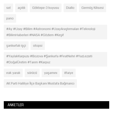
sel
açıldı
Göktepe-3 kuyusu
Diallo
Germüş Kilisesi
pano
#Ay #Uzay #Bilim #Astronomi #UzayAraştırmaları #Teknoloji
#BilimHaberleri #NASA #Gözlem #Keşif
şanlıurfalı işçi
otopsi
#YaylakKarpuzu #Bozova #Şanlıurfa #FıratNehri #YazLezzeti
#DoğalÜretim #Tarım #Karpuz
ırak yaralı
sürücü
yaşamını
itfaiye
AK Parti Haliliye İlçe Başkanı Mustafa Bağmancı
ANKETLER