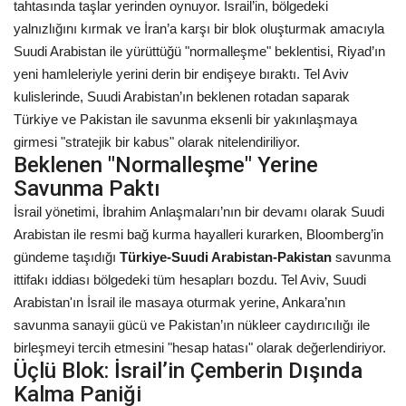
tahtasında taşlar yerinden oynuyor. İsrail’in, bölgedeki
yalnızlığını kırmak ve İran’a karşı bir blok oluşturmak amacıyla
Kültür Sanat
Suudi Arabistan ile yürüttüğü "normalleşme" beklentisi, Riyad’ın
yeni hamleleriyle yerini derin bir endişeye bıraktı. Tel Aviv
kulislerinde, Suudi Arabistan’ın beklenen rotadan saparak
Türkiye ve Pakistan ile savunma eksenli bir yakınlaşmaya
girmesi "stratejik bir kabus" olarak nitelendiriliyor.
Beklenen "Normalleşme" Yerine
Savunma Paktı
İsrail yönetimi, İbrahim Anlaşmaları’nın bir devamı olarak Suudi
Arabistan ile resmi bağ kurma hayalleri kurarken, Bloomberg’in
gündeme taşıdığı
Türkiye-Suudi Arabistan-Pakistan
savunma
ittifakı iddiası bölgedeki tüm hesapları bozdu. Tel Aviv, Suudi
Arabistan'ın İsrail ile masaya oturmak yerine, Ankara’nın
savunma sanayii gücü ve Pakistan’ın nükleer caydırıcılığı ile
birleşmeyi tercih etmesini "hesap hatası" olarak değerlendiriyor.
Üçlü Blok: İsrail’in Çemberin Dışında
Kalma Paniği