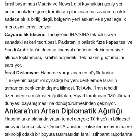
İsrail basınında (Maariv ve News1 gibi kaynaklar) geniş yer
bulan analizlere göre, kurulması planlanan bu savunma paktı
sadece bir iş birliği değil, bölgenin yeni askeri ve siyasi ağırlık
merkezini temsil ediyor.
Caydırıcılık Ekseni:
Türkiye’nin İHA/SİHA teknolojisi ve
sahadaki askeri tecrübesi, Pakistan’ın balistik füze kapasitesi ve
Suudi Arabistan’ın devasa finansal gücünün tek bir şemsiye
altında toplanması, İsrail'in bölgedeki "tek hakim güç" imajını
sarsıyor.
İsrail Dışlanıyor:
Haberde vurgulanan en büyük korku;
Türkiye’nin başat rol oynadığı bu yeni denklemde İsrail’in
tamamen denklemin dışına itilmesi. Tel Aviv, "İran tehdidi"
üzerinden kurmak istediği ittifakın, Riyad tarafından "Müslüman
dünyası dayanışması"na dönüştürülmesinden çekiniyor.
Ankara’nın Artan Diplomatik Ağırlığı
Haberin arka planında yatan temel gerçek; Türkiye’nin bölgesel
bir oyun kurucu olarak Suudi Arabistan ile ilişkilerini savunma ve
teknoloji odaklı bir boyuta taşımasıdır. İsrail istihbarat raporlarına