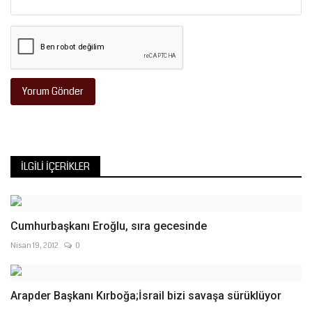
Yorum Gönder
İLGILI İÇERIKLER
Cumhurbaşkanı Eroğlu, sıra gecesinde
Nisan 19, 2012
0
Arapder Başkanı Kırboğa;İsrail bizi savaşa sürüklüyor