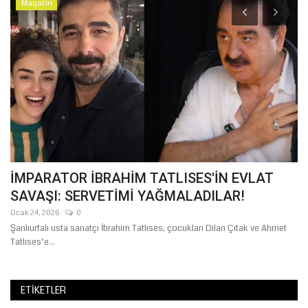
Magazin
İMPARATOR İBRAHİM TATLISES'İN EVLAT
Ş
SAVAŞI: SERVETİMİ YAĞMALADILAR!
İ
Ocak 24, 2026
0
Ağ
Şanlıurfalı usta sanatçı İbrahim Tatlıses, çocukları Dilan Çıtak ve Ahmet
Şa
Tatlıses’e...
Şa
ETIKETLER