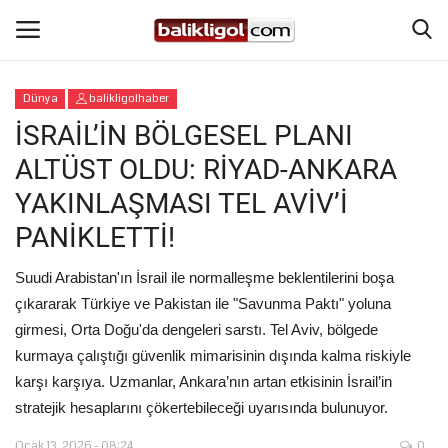
Dünya
balikligolhaber
Giriş Yap
Kaydol
İSRAİL’İN BÖLGESEL PLANI
ALTÜST OLDU: RİYAD-ANKARA
Anasayfa
YAKINLAŞMASI TEL AVİV’İ
Köşe Yazıları
PANİKLETTİ!
Magazin
Suudi Arabistan'ın İsrail ile normalleşme beklentilerini boşa
çıkararak Türkiye ve Pakistan ile "Savunma Paktı" yoluna
Şanlıurfa
girmesi, Orta Doğu'da dengeleri sarstı. Tel Aviv, bölgede
kurmaya çalıştığı güvenlik mimarisinin dışında kalma riskiyle
Eğitim
karşı karşıya. Uzmanlar, Ankara’nın artan etkisinin İsrail’in
stratejik hesaplarını çökertebileceği uyarısında bulunuyor.
Spor
Ocak 13, 2026 - 08:24
0