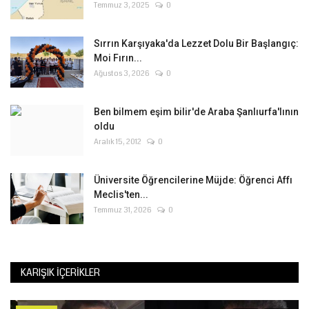
Temmuz 3, 2025
0
Sırrın Karşıyaka'da Lezzet Dolu Bir Başlangıç:
Moi Fırın...
Ağustos 3, 2026
0
Ben bilmem eşim bilir'de Araba Şanlıurfa'lının
oldu
Aralık 15, 2012
0
Üniversite Öğrencilerine Müjde: Öğrenci Affı
Meclis'ten...
Temmuz 31, 2026
0
KARIŞIK İÇERIKLER