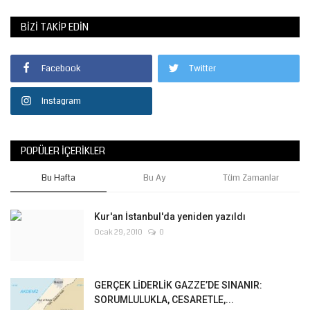
BIZI TAKIP EDIN
Facebook
Twitter
Instagram
POPÜLER İÇERIKLER
Bu Hafta
Bu Ay
Tüm Zamanlar
Kur'an İstanbul'da yeniden yazıldı
Ocak 29, 2010
0
GERÇEK LİDERLİK GAZZE’DE SINANIR:
SORUMLULUKLA, CESARETLE,...