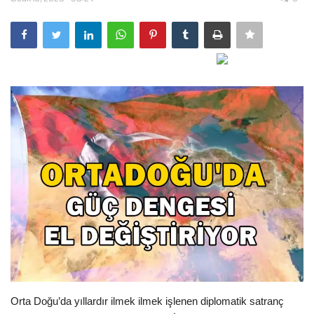
Gündem
Tekno Bilim
Ekonomi
Siyaset
Galeriler
Yaşam
Künye
Sağlık
Orta Doğu’da yıllardır ilmek ilmek işlenen diplomatik satranç
İletişim