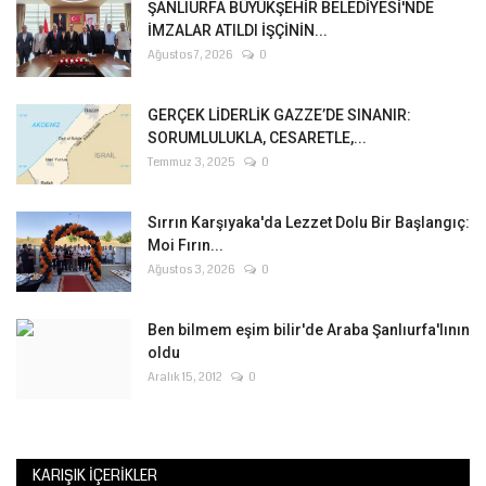
ŞANLIURFA BÜYÜKŞEHİR BELEDİYESİ'NDE
İMZALAR ATILDI İŞÇİNİN...
Ağustos 7, 2026
0
GERÇEK LİDERLİK GAZZE’DE SINANIR:
SORUMLULUKLA, CESARETLE,...
Temmuz 3, 2025
0
Sırrın Karşıyaka'da Lezzet Dolu Bir Başlangıç:
Moi Fırın...
Ağustos 3, 2026
0
Ben bilmem eşim bilir'de Araba Şanlıurfa'lının
oldu
Aralık 15, 2012
0
KARIŞIK İÇERIKLER