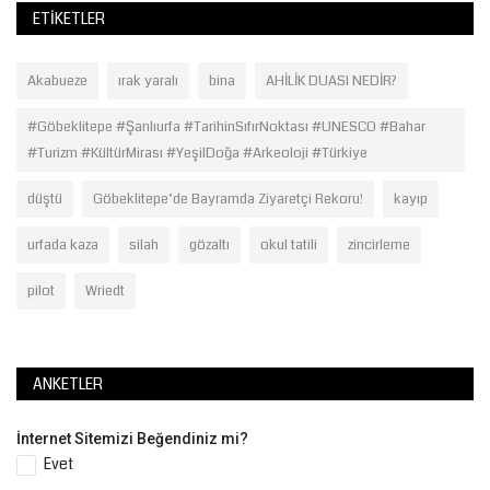
ETIKETLER
Akabueze
ırak yaralı
bina
AHİLİK DUASI NEDİR?
#Göbeklitepe #Şanlıurfa #TarihinSıfırNoktası #UNESCO #Bahar
#Turizm #KültürMirası #YeşilDoğa #Arkeoloji #Türkiye
düştü
Göbeklitepe’de Bayramda Ziyaretçi Rekoru!
kayıp
urfada kaza
silah
gözaltı
okul tatili
zincirleme
pilot
Wriedt
ANKETLER
İnternet Sitemizi Beğendiniz mi?
Evet