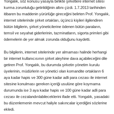
Yongalık, söz konusu yasayla birlikte şirketlere internet sitesi
kurma zorunluluğu getirildiğinin altını çizdi. 1.7.2013 tarihinden
Kültür Sanat
itibaren bu maddenin yürürlüğe gireceğini belirten Prof. Yongalık,
internet sitelerinde şirket ortakları, üçüncü kişileri ilgilendiren
bütün bilgilerin, şirket yöneticilerine ödenen bütün paraların,
temsil ve seyahat giderlerinin, tazminatların, sigorta primleri gibi
ödemelerin de yer almak zorunda olduğunu kaydetti.
Bu bilgilerin, internet sitelerinde yer almaması halinde herhangi
bir internet kullanıcısının şirket aleyhine dava açabileceğini dile
getiren Prof. Yongalık, bu durumda şirketin yönetim kurulu
üyelerinin, müdürlerin ve yönetici olan komandite ortakların 6
aya kadar hapis ve 300 güne kadar adli para cezası ile internet
sitesine konulması gereken içeriği usulüne göre koymama
durumunda ise 3 aya kadar hapis ve 100 güne kadar adli para
cezası ile cezalandırılabileceklerini ifade etti. Yongalık, yasadaki
bu düzenlemenin mevcut haliyle sakıncalar içerdiğini sözlerine
ekledi.