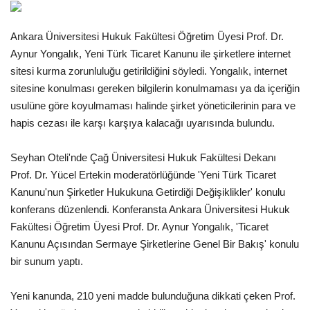
Gündem
Ankara Üniversitesi Hukuk Fakültesi Öğretim Üyesi Prof. Dr.
Aynur Yongalık, Yeni Türk Ticaret Kanunu ile şirketlere internet
Tekno Bilim
sitesi kurma zorunluluğu getirildiğini söyledi. Yongalık, internet
sitesine konulması gereken bilgilerin konulmaması ya da içeriğin
Ekonomi
usulüne göre koyulmaması halinde şirket yöneticilerinin para ve
hapis cezası ile karşı karşıya kalacağı uyarısında bulundu.
Galeriler
Seyhan Oteli'nde Çağ Üniversitesi Hukuk Fakültesi Dekanı
Siyaset
Prof. Dr. Yücel Ertekin moderatörlüğünde 'Yeni Türk Ticaret
Kanunu'nun Şirketler Hukukuna Getirdiği Değişiklikler' konulu
Künye
konferans düzenlendi. Konferansta Ankara Üniversitesi Hukuk
Fakültesi Öğretim Üyesi Prof. Dr. Aynur Yongalık, 'Ticaret
Yaşam
Kanunu Açısından Sermaye Şirketlerine Genel Bir Bakış' konulu
bir sunum yaptı.
Sağlık
Yeni kanunda, 210 yeni madde bulunduğuna dikkati çeken Prof.
İletişim