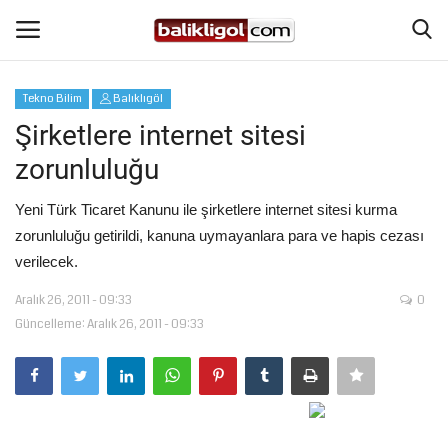
Tekno Bilim
Balıklıgöl
Giriş Yap
Kaydol
Şirketlere internet sitesi
zorunluluğu
Anasayfa
Yeni Türk Ticaret Kanunu ile şirketlere internet sitesi kurma
Köşe Yazıları
zorunluluğu getirildi, kanuna uymayanlara para ve hapis cezası
verilecek.
Eğitim
Aralık 26, 2011 - 09:33
0
Güncelleme: Aralık 26, 2011 - 09:33
Magazin
Şanlıurfa
Spor