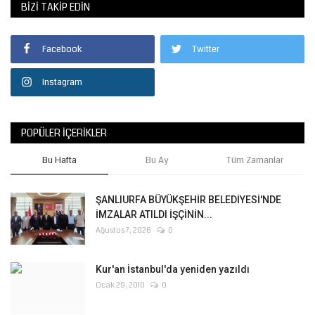
BIZI TAKIP EDIN
Facebook
Twitter
Instagram
POPÜLER İÇERIKLER
Bu Hafta
Bu Ay
Tüm Zamanlar
ŞANLIURFA BÜYÜKŞEHİR BELEDİYESİ'NDE
İMZALAR ATILDI İŞÇİNİN...
Ağustos 7, 2026
0
Kur'an İstanbul'da yeniden yazıldı
Ocak 29, 2010
0