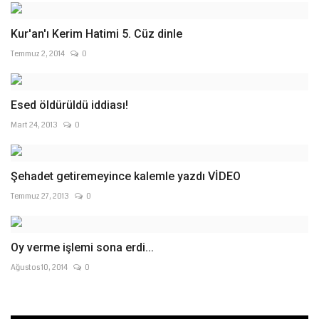
Kur'an'ı Kerim Hatimi 5. Cüz dinle
Temmuz 2, 2014
0
Esed öldürüldü iddiası!
Mart 24, 2013
0
Şehadet getiremeyince kalemle yazdı VİDEO
Temmuz 27, 2013
0
Oy verme işlemi sona erdi...
Ağustos 10, 2014
0