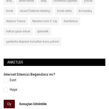
araç
affını istedi
bilgi
Uchenna Ogundu
çocuk
tcmb
Aysel Özdemir Kelekçi
tcmb istifa
iki kardeş
Adama Traore
Nesine.com 2. Lig
Sambissa
hafize gaye erkan
güvenlik
şanlıurfa deprem konutları kura çekimi
ANKETLER
İnternet Sitemizi Beğendiniz mi?
Evet
Hayır
Oy
Sonuçları Görüntüle