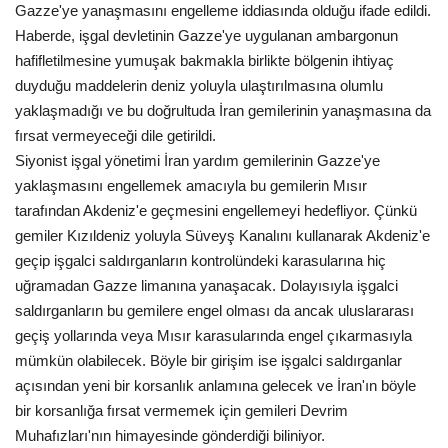
Gazze'ye yanaşmasını engelleme iddiasında olduğu ifade edildi.
Gündem
Haberde, işgal devletinin Gazze'ye uygulanan ambargonun
hafifletilmesine yumuşak bakmakla birlikte bölgenin ihtiyaç
Tekno Bilim
duyduğu maddelerin deniz yoluyla ulaştırılmasına olumlu
yaklaşmadığı ve bu doğrultuda İran gemilerinin yanaşmasına da
Ekonomi
fırsat vermeyeceği dile getirildi.
Siyonist işgal yönetimi İran yardım gemilerinin Gazze'ye
Siyaset
yaklaşmasını engellemek amacıyla bu gemilerin Mısır
tarafından Akdeniz'e geçmesini engellemeyi hedefliyor. Çünkü
gemiler Kızıldeniz yoluyla Süveyş Kanalını kullanarak Akdeniz'e
Galeriler
geçip işgalci saldırganların kontrolündeki karasularına hiç
uğramadan Gazze limanına yanaşacak. Dolayısıyla işgalci
Yaşam
saldırganların bu gemilere engel olması da ancak uluslararası
geçiş yollarında veya Mısır karasularında engel çıkarmasıyla
Künye
mümkün olabilecek. Böyle bir girişim ise işgalci saldırganlar
açısından yeni bir korsanlık anlamına gelecek ve İran'ın böyle
Sağlık
bir korsanlığa fırsat vermemek için gemileri Devrim
Muhafızları'nın himayesinde gönderdiği biliniyor.
İletişim