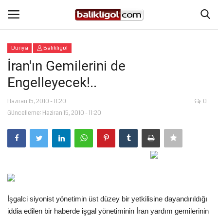
Dünya
Balıklıgöl
Giriş Yap
Kaydol
İran'ın Gemilerini de
Engelleyecek!..
Anasayfa
Haziran 15, 2010 - 11:20
0
Köşe Yazıları
Güncelleme: Haziran 15, 2010 - 11:20
Magazin
Şanlıurfa
Eğitim
İşgalci siyonist yönetimin üst düzey bir yetkilisine dayandırıldığı
Spor
iddia edilen bir haberde işgal yönetiminin İran yardım gemilerinin