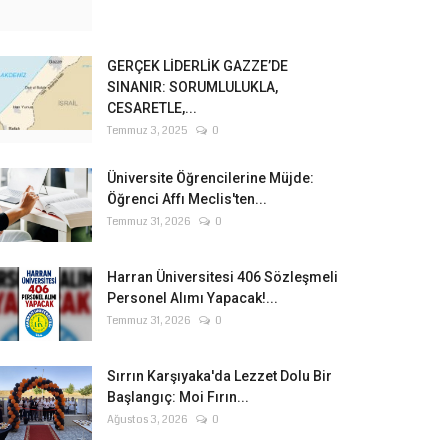
GERÇEK LİDERLİK GAZZE’DE
SINANIR: SORUMLULUKLA,
CESARETLE,...
Temmuz 3, 2025
0
Üniversite Öğrencilerine Müjde:
Öğrenci Affı Meclis'ten...
Temmuz 31, 2026
0
Harran Üniversitesi 406 Sözleşmeli
Personel Alımı Yapacak!...
Temmuz 31, 2026
0
Sırrın Karşıyaka'da Lezzet Dolu Bir
Başlangıç: Moi Fırın...
Ağustos 3, 2026
0