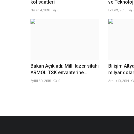
kol saatleri
ve Teknoloj
Nisan 4, 2010
0
Eylül 11, 2018
Bakan Açıkladı: Milli lazer silahı
Bilişim Alty
ARMOL TSK envanterine...
milyar dolar
Eylül 30, 2019
0
Aralık 19, 2014