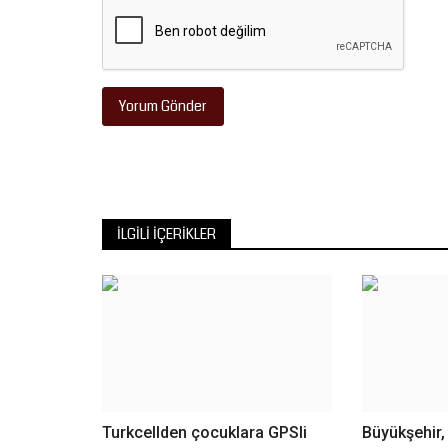
Yorum Gönder
İLGILI İÇERIKLER
Turkcellden çocuklara GPSli
Büyükşehir,