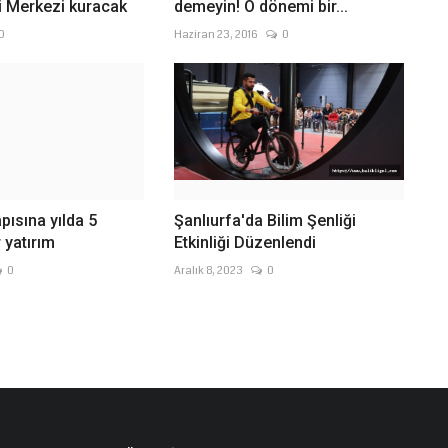
i Merkezi kuracak
demeyin! O dönemi bir...
0
Haziran 23, 2016
0
apısına yılda 5
Şanlıurfa'da Bilim Şenliği
 yatırım
Etkinliği Düzenlendi
0
Aralık 8, 2023
0