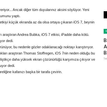
 veriyor... Ancak diğer tüm duyularınız aksini söylüyor. Yeni
orumunu yaptı.
etkiyi küçük ekranda az da olsa ortaya çıkaran iOS 7, beynin
Dünya
K
rı araştıran Andrea Bubka, iOS 7 etkisi, iPadde daha kötü.
B
or dedi.
A
rünüyor, bu nedenle gözler odaklanacağı noktayı karıştırıyor.
B
ıkları araştıran Thomas Stoffregen, iOS 7nin neden olduğu bu
Te
geliştikçe daha yüksek ekran çözünürlüğü karşımıza çıkıyor ve
yor dedi.
eliğine kafanızı başka bir tarafa çevirin.
ESOB
Romanya’da Şanlıurfa Rüzgârı: Lale
Festivali’nde Kardeşlik...
Nisan 17, 2026
0
m kurulu
Şanlıurfa Büyükşehir Belediye Başkanı Mehmet Kasım Gülpınar,
kardeş şehir Pitești’de...