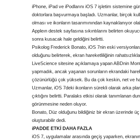
iPhone, iPad ve iPodlarını iOS 7 işletim sistemine günc
doktorlara başvurmaya başladı. Uzmanlar, birçok kulla
olması ve ikonların tasarımınından kaynaklanıyor olabil
Appleın destek sayfasına sıkıntılarını belirten okuyu
sonra kusacak hale geldiğini belirtti.
Psikolog Frederick Bonato, iOS 7nin eski versiyonla
olduğunu belirterek, ekran hareketliliğinin rahatsızlık
LiveScience sitesine açıklamaya yapan ABDnin Montcla
yapmadık, ancak yaşanan sorunların ekrandaki hareket
çözünürlüğü çok yüksek. Bu da çok keskin, net ve hare
Uzmanlar, iOS 7deki ikonların sürekli olarak arka planl
çıktığını belirtti. Paralaks etkisi olarak tanımlanan 
görünmesine neden oluyor.
Bonato, Düz olduğunu bildiğiniz bir ekran üzerinde ü
oluşturabilir dedi.
iPADDE ETKİ DAHA FAZLA
iOS 7, uygulamalar arasında geçiş yaparken, ekranın y