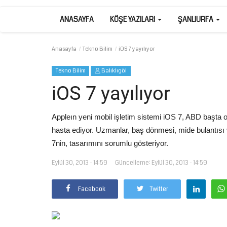
ANASAYFA
KÖŞE YAZILARI
ŞANLIURFA
Anasayfa
Tekno Bilim
iOS 7 yayılıyor
Tekno Bilim
Balıklıgöl
iOS 7 yayılıyor
Appleın yeni mobil işletim sistemi iOS 7, ABD başta 
hasta ediyor. Uzmanlar, baş dönmesi, mide bulantısı ve
7nin, tasarımını sorumlu gösteriyor.
Eylül 30, 2013 - 14:59
Güncelleme: Eylül 30, 2013 - 14:59
Facebook
Twitter