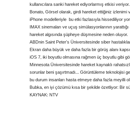
kullanıcılara sanki hareket ediyorlarmış etkisi veriyor.
Bonato, Görsel olarak, girdi hareket ettiğiniz izlenimi
iPhone modelleriyle bu etki fazlasıyla hissediliyor y
IMAX sinemaları ve uçuş simülasyonlarının yarattığı 
hareket algısında şüpheye düşmesine neden oluyor.
Spor
ABDnin Saint Peter's Üniversitesinde siber hastalıkla
Ekran daha büyük ve daha fazla bir görüş alanı kapsıy
iOS 7, iki boyutlu olmasına rağmen üç boyutlu gibi gö
Minnesota Üniversitesinde hareket kaynaklı rahatsızl
sorunlar beni şaşırtmadı... Görüntüleme teknolojisi 
bu durum insanları hasta etmeye daha fazla meyilli olu
Bubka, en iyi çözümü kısa bir şekilde özetliyor: Bir sür
KAYNAK: NTV
tığı Hasadı
Şanlıurfaspor Yönetiminden Ş
...
Başkanı İsmail Karacabey’e...
Ağustos 6, 2026
0
 yaklaşan fıstık hasat dönemi
Şanlıurfaspor Kulüp Başkanı Hasan Avcı ve yöneti
üyeleri, Şanlıurfa Esnaf...