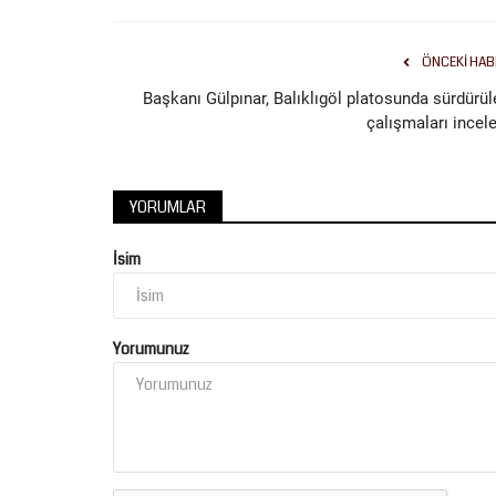
ÖNCEKI HAB
Başkanı Gülpınar, Balıklıgöl platosunda sürdürül
çalışmaları incele
YORUMLAR
İsim
Yorumunuz