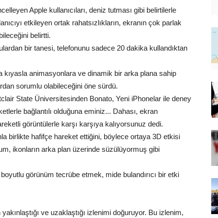
elleyen Apple kullanıcıları, deniz tutması gibi belirtilerle
nıcıyı etkileyen ortak rahatsızlıkların, ekranın çok parlak
eceğini belirtti.
culardan bir tanesi, telefonunu sadece 20 dakika kullandıktan
ra kıyasla animasyonlara ve dinamik bir arka plana sahip
lardan sorumlu olabileceğini öne sürdü.
ir State Üniversitesinden Bonato, Yeni iPhonelar ile deney
lerle bağlantılı olduğuna eminiz... Dahası, ekran
ketli görüntülerle karşı karşıya kalıyorsunuz dedi.
a birlikte hafifçe hareket ettiğini, böylece ortaya 3D etkisi
durum, ikonların arka plan üzerinde süzülüyormuş gibi
ç boyutlu görünüm tecrübe etmek, mide bulandırıcı bir etki
akınlaştığı ve uzaklaştığı izlenimi doğuruyor. Bu izlenim,