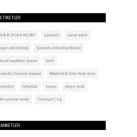
ETIKETLER
AHİLİK DUASI NEDİR?
şanlıurfa
yaralı asker
figen yüksekdağ
Şanlıurfa Arkeoloji Müzesi
Berat kandilinin önemi
terör
Leandro Deyrinio Kappel
Milletvekili Dilan Kunt Ayan
voleybol
fethullah
kanun
ateşe verdi
dev pankart asıldı
Trendyol 1. Lig
ANKETLER