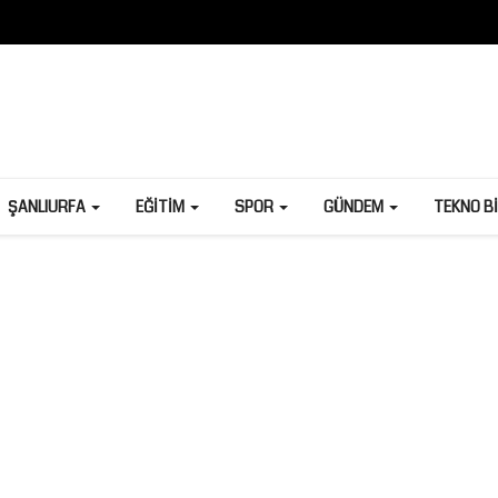
ŞANLIURFA
EĞITIM
SPOR
GÜNDEM
TEKNO B