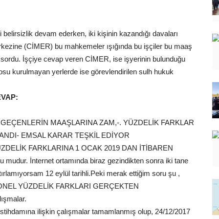
li belirsizlik devam ederken, iki kişinin kazandığı davaları
erkezine (CİMER) bu mahkemeler ışığında bu işçiler bu maaş
 sordu. İşçiye cevap veren CİMER, ise işyerinin bulunduğu
rosu kurulmayan yerlerde ise görevlendirilen sulh hukuk
EVAP:
A GEÇENLERİN MAAŞLARINA ZAM,-. YÜZDELİK FARKLAR
LANDI- EMSAL KARAR TEŞKİL EDİYOR
ELİK FARKLARINA 1 OCAK 2019 DAN İTİBAREN
dur. İnternet ortamında biraz gezindikten sonra iki tane
rlamıyorsam 12 eylül tarihli.Peki merak ettiğim soru şu ,
NEL YÜZDELİK FARKLARI GERÇEKTEN
şmalar.
da istihdamına ilişkin çalışmalar tamamlanmış olup, 24/12/2017