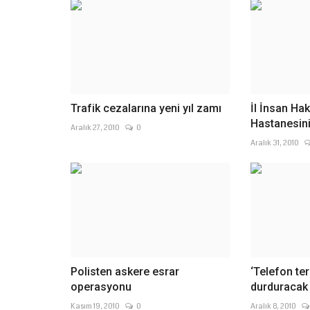
Trafik cezalarına yeni yıl zamı
İl İnsan Hak
Hastanesini
Aralık 27, 2010
0
Aralık 31, 2010
Polisten askere esrar
‘Telefon te
operasyonu
durduracak
Kasım 19, 2010
0
Aralık 8, 2010