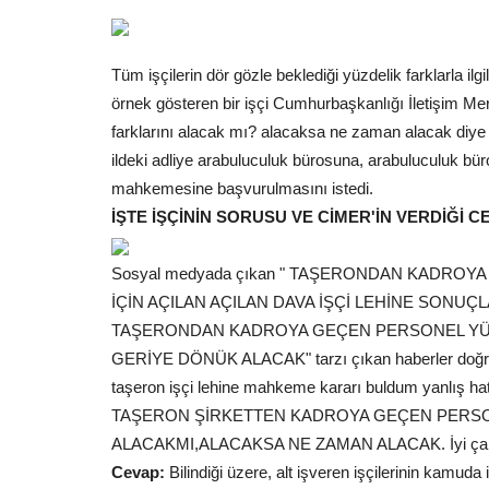
Tüm işçilerin dör gözle beklediği yüzdelik farklarla ilgi
örnek gösteren bir işçi Cumhurbaşkanlığı İletişim M
farklarını alacak mı? alacaksa ne zaman alacak diye
ildeki adliye arabuluculuk bürosuna, arabuluculuk bü
mahkemesine başvurulmasını istedi.
İŞTE İŞÇİNİN SORUSU VE CİMER'İN VERDİĞİ C
Sosyal medyada çıkan " TAŞERONDAN KADROY
İÇİN AÇILAN AÇILAN DAVA İŞÇİ LEHİNE SONUÇ
TAŞERONDAN KADROYA GEÇEN PERSONEL YÜZD
GERİYE DÖNÜK ALACAK" tarzı çıkan haberler doğru mu
taşeron işçi lehine mahkeme kararı buldum yanlış hatı
TAŞERON ŞİRKETTEN KADROYA GEÇEN PERSO
ALACAKMI,ALACAKSA NE ZAMAN ALACAK. İyi çalı
Cevap:
Bilindiği üzere, alt işveren işçilerinin kamu