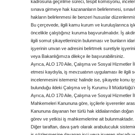
Ankara'dan peş peşe açıklamalar...
kadrosuna geçirilme süreci, tespit komisyonu, inceleme 
sınava girmeye hak kazananların belirlenmesi, sınavla
hakların belirlenmesi ile benzeri hususlar düzenlenmiş
Bu çerçevede, ilgili kamu kurum ve kuruluşlarınca işlem
öncelikle çalıştığınız kuruma başvurulmalıdır. İş akd
ilgili somut şikayetlerinizin bulunması ve bunların id
işyerinin unvan ve adresini belirtmek suretiyle işyer
veya Bakanlığımıza dilekçe ile başvurabilirsiniz.
Ayrıca, ALO 170 Aile, Çalışma ve Sosyal Hizmetler İl
etmesi kaydıyla, iş mevzuatının uygulaması ile ilgili 
incelenmesini istemeniz halinde ise, şikayete konu işy
bulunduğu ildeki Çalışma ve İş Kurumu İl Müdürlüğü'n
Ayrıca, ALO 170 Aile, Çalışma ve Sosyal Hizmetler İlet
Mahkemeleri Kanununa göre, işçilerle işverenler ara
Kanununa dayanan her türlü hak iddialarından doğan
görev ve yetkisi iş mahkemelerine ait bulunmaktadır.
Diğer taraftan, dava şartı olarak arabuluculuk sistem
iş sözleşmesine dayanan işçi veya işveren alacağı ve 