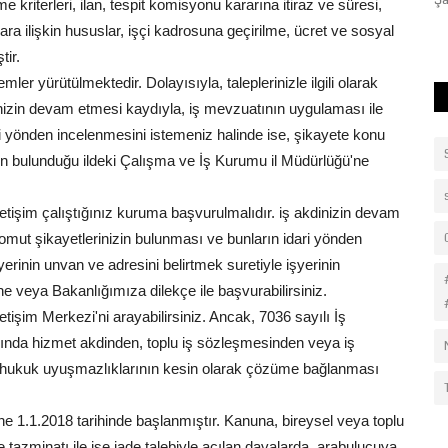
Komisyonu heyeti, Şanlıurfa...
Şa
kriterleri, ilan, tespit komisyonu kararına itiraz ve süresi,
ra ilişkin hususlar, işçi kadrosuna geçirilme, ücret ve sosyal
tir.
ler yürütülmektedir. Dolayısıyla, taleplerinizle ilgili olarak
inizin devam etmesi kaydıyla, iş mevzuatının uygulaması ile
ari yönden incelenmesini istemeniz halinde ise, şikayete konu
inin bulunduğu ildeki Çalışma ve İş Kurumu il Müdürlüğü'ne
etişim çalıştığınız kuruma başvurulmalıdır. iş akdinizin devam
somut şikayetlerinizin bulunması ve bunların idari yönden
erinin unvan ve adresini belirtmek suretiyle işyerinin
e veya Bakanlığımıza dilekçe ile başvurabilirsiniz.
işim Merkezi'ni arayabilirsiniz. Ancak, 7036 sayılı İş
sında hizmet akdinden, toplu iş sözleşmesinden veya iş
 hukuk uyuşmazlıklarının kesin olarak çözüme bağlanması
ine 1.1.2018 tarihinde başlanmıştır. Kanuna, bireysel veya toplu
tazminatı ile işe iade talebiyle açılan davalarda, arabulucuya