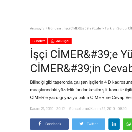
Anasayfa
Gündem
İşçi CİMER&#39;e Yüzdelik Farkları Sordu! 
Gündem
Balıklıgöl
İşçi CİMER&#39;e Yüz
CİMER&#39;in Cevab
Bilindiği gibi taşeronda çalışan işçilerin 4 D kadrosu
maaşlarındaki yüzdelik farklar kesilmişti. konu ile ilg
CİMER'e yazdığı yazıya bakın CİMER ne Cevap Ver
Kasım 21, 2019 - 20:12
Güncelleme: Kasım 22, 2019 - 08:10
Facebook
Twitter