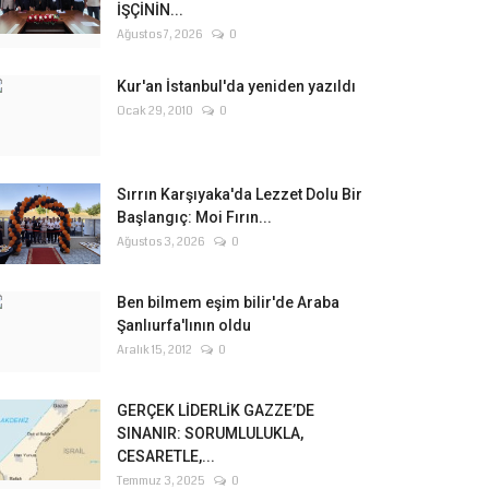
İŞÇİNİN...
Ağustos 7, 2026
0
Kur'an İstanbul'da yeniden yazıldı
Ocak 29, 2010
0
Sırrın Karşıyaka'da Lezzet Dolu Bir
Başlangıç: Moi Fırın...
Ağustos 3, 2026
0
Ben bilmem eşim bilir'de Araba
Şanlıurfa'lının oldu
Aralık 15, 2012
0
GERÇEK LİDERLİK GAZZE’DE
SINANIR: SORUMLULUKLA,
CESARETLE,...
Temmuz 3, 2025
0