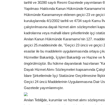
tarihli ve 30280 sayılı Resmi Gazetede yayımlanan
Yapılması Hakkında Kanun Hükmünde Kararname'nin 1
Hükmünde Kararnameye eklenen geçici 23 ve geçici 
kuruluşlarında 4/1/2002 tarihli ve 4734 sayılı Kamu 
çalıştırılmasına dayalı hizmet alım sözleşmeleri kapsam
Dünya
kadrolarına veya mahalli idare şirketlerinde işçi statü
Anılan Kanun Hükmünde Kararname'nin 127. maddes
geçici 25.maddesinde de, "Geçici 23 üncü ve geçici 
esaslar ile bu maddelerin uygulanmasında ortaya çıka
Hizmetler Bakanlığı, İçişleri Bakanlığı ve Hazine ve
öngörülmüştür. Bu hükme dayanılarak hazırlanan "Ka
Dayalı Hizmet Alımı Sözleşmeleri kapsamında Çalıştırı
İdare Şirketlerinde İşçi Statüsüne Geçirilmesine İl
Geçici 24 üncü Maddelerinin Uygulanmasına Dair Usul
nur Sürek TRT
Ankara'dan Peş Peşe Açıklamal
Gazetede yayımlanmıştır.
dı
İran Geriliminin Ardından...
Haziran 15, 2026
0
genç yönetmen Onur Sürek,
ABD-İran arasındaki kritik sürecin sona ermesiyle b
Anılan Tebliğde, kurumlar ve hizmet alımı sözleşmesi i