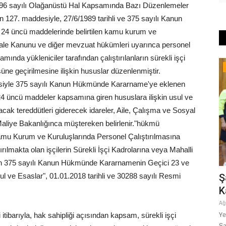
 696 sayılı Olağanüstü Hal Kapsamında Bazı Düzenlemeler
27. maddesiyle, 27/6/1989 tarihli ve 375 sayılı Kanun
24 üncü maddelerinde belirtilen kamu kurum ve
İhale Kanunu ve diğer mevzuat hükümleri uyarınca personel
ında yükleniciler tarafından çalıştırılanların sürekli işçi
Tekno Bilim
süne geçirilmesine ilişkin hususlar düzenlenmiştir.
iyle 375 sayılı Kanun Hükmünde Kararname'ye eklenen
24 üncü maddeler kapsamına giren hususlara ilişkin usul ve
cak tereddütleri giderecek idareler, Aile, Çalışma ve Sosyal
 Maliye Bakanlığınca müştereken belirlenir."hükmü
mu Kurum ve Kuruluşlarında Personel Çalıştırılmasına
lmakta olan işçilerin Sürekli İşçi Kadrolarına veya Mahalli
işkin 375 sayılı Kanun Hükmünde Kararnamenin Geçici 23 ve
 ve Esaslar", 01.01.2018 tarihli ve 30288 sayılı Resmi
ar: ABD-
TBB HEYETİ, ŞANLIURFA BÜYÜKŞEHİR
Ş
BELEDİYESİ’NİN TARIMSAL...
K
Mayıs 6, 2026
0
Ağ
irlikte
Türkiye Belediyeler Birliği (TBB) Tarım ve Gıda Güvenliği
Ye
tibarıyla, hak sahipliği açısından kapsam, sürekli işçi