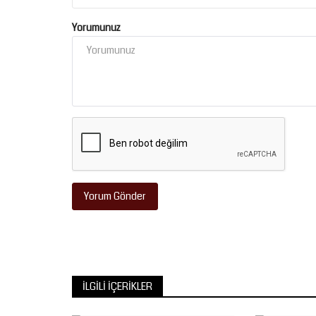
Yorumunuz
Yorum Gönder
İLGILI İÇERIKLER