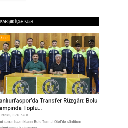
KARIŞIK İÇERIKLER
Spor
Magazin
anlıurfaspor’da Transfer Rüzgârı: Bolu
İMPARATOR
ampında Toplu...
EVLAT SAV
YAĞMALAD
ustos 5, 2026
0
ni sezon hazırlıklarını Bolu Termal Otel’de sürdüren
Ocak 24, 2026