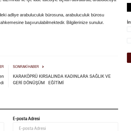
ildeki adliye arabuluculuk bürosuna, arabuluculuk bürosu
İ
ahkemesine başvurulabilmektedir. Bilgilerinize sunulur.
ER
SONRAKI HABER
en
KARAKÖPRÜ KIRSALINDA KADINLARA SAĞLIK VE
di
GERİ DÖNÜŞÜM EĞİTİMİ
E-posta Adresi