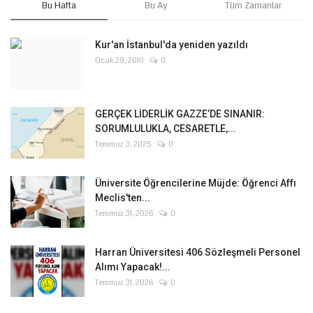
Bu Hafta
Bu Ay
Tüm Zamanlar
Kur'an İstanbul'da yeniden yazıldı
Ocak 29, 2010
0
GERÇEK LİDERLİK GAZZE’DE SINANIR:
SORUMLULUKLA, CESARETLE,...
Temmuz 3, 2025
0
Üniversite Öğrencilerine Müjde: Öğrenci Affı
Meclis'ten...
Temmuz 31, 2026
0
Harran Üniversitesi 406 Sözleşmeli Personel
Alımı Yapacak!...
Temmuz 31, 2026
0