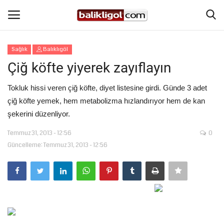
Sağlık
Balıklıgöl
Giriş Yap
Kaydol
Çiğ köfte yiyerek zayıflayın
Anasayfa
Tokluk hissi veren çiğ köfte, diyet listesine girdi. Günde 3 adet
çiğ köfte yemek, hem metabolizma hızlandırıyor hem de kan
Köşe Yazıları
şekerini düzenliyor.
Temmuz 31, 2013 - 12:56
0
Magazin
Güncelleme: Temmuz 31, 2013 - 12:56
Şanlıurfa
Eğitim
Spor