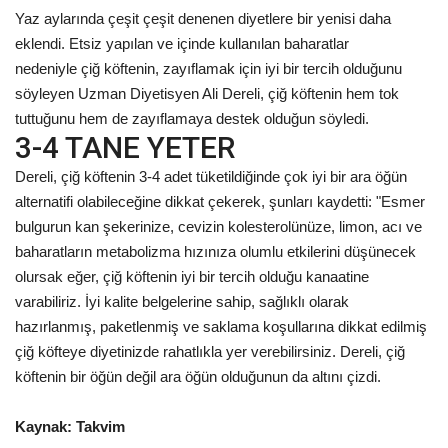
Yaz aylarında çeşit çeşit denenen diyetlere bir yenisi daha
Gündem
eklendi. Etsiz yapılan ve içinde kullanılan baharatlar
nedeniyle çiğ köftenin, zayıflamak için iyi bir tercih olduğunu
Tekno Bilim
söyleyen Uzman Diyetisyen Ali Dereli, çiğ köftenin hem tok
tuttuğunu hem de zayıflamaya destek olduğun söyledi.
Ekonomi
3-4 TANE YETER
Dereli, çiğ köftenin 3-4 adet tüketildiğinde çok iyi bir ara öğün
Siyaset
alternatifi olabileceğine dikkat çekerek, şunları kaydetti: "Esmer
bulgurun kan şekerinize, cevizin kolesterolünüze, limon, acı ve
Galeriler
baharatların metabolizma hızınıza olumlu etkilerini düşünecek
olursak eğer, çiğ köftenin iyi bir tercih olduğu kanaatine
Yaşam
varabiliriz. İyi kalite belgelerine sahip, sağlıklı olarak
hazırlanmış, paketlenmiş ve saklama koşullarına dikkat edilmiş
Künye
çiğ köfteye diyetinizde rahatlıkla yer verebilirsiniz. Dereli, çiğ
köftenin bir öğün değil ara öğün olduğunun da altını çizdi.
Sağlık
Kaynak: Takvim
İletişim