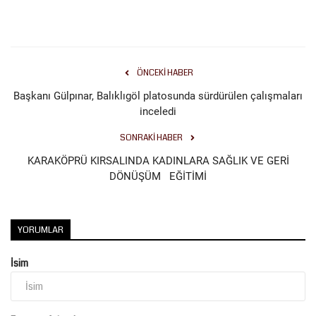
Kültür Sanat
ÖNCEKI HABER
Başkanı Gülpınar, Balıklıgöl platosunda sürdürülen çalışmaları
inceledi
SONRAKI HABER
KARAKÖPRÜ KIRSALINDA KADINLARA SAĞLIK VE GERİ
DÖNÜŞÜM EĞİTİMİ
YORUMLAR
İsim