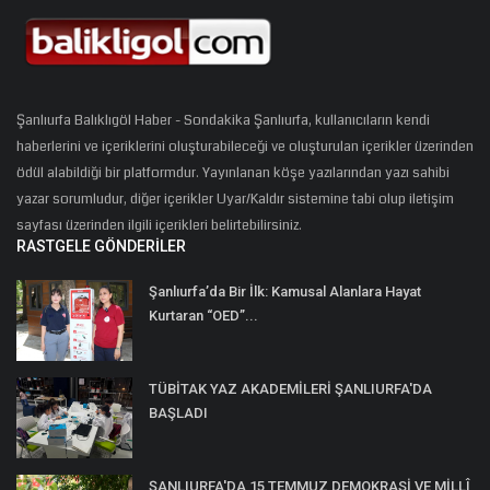
Şanlıurfa Balıklıgöl Haber - Sondakika Şanlıurfa, kullanıcıların kendi
haberlerini ve içeriklerini oluşturabileceği ve oluşturulan içerikler üzerinden
ödül alabildiği bir platformdur. Yayınlanan köşe yazılarından yazı sahibi
yazar sorumludur, diğer içerikler Uyar/Kaldır sistemine tabi olup iletişim
sayfası üzerinden ilgili içerikleri belirtebilirsiniz.
RASTGELE GÖNDERILER
Şanlıurfa’da Bir İlk: Kamusal Alanlara Hayat
Kurtaran “OED”...
TÜBİTAK YAZ AKADEMİLERİ ŞANLIURFA'DA
BAŞLADI
ŞANLIURFA'DA 15 TEMMUZ DEMOKRASİ VE MİLLÎ