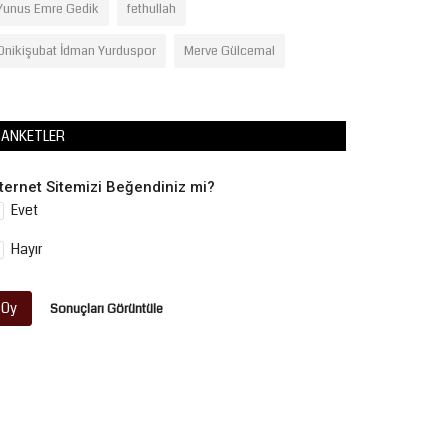
Yunus Emre Gedik
fethullah
Onikişubat İdman Yurduspor
Merve Gülcemal
ANKETLER
nternet Sitemizi Beğendiniz mi?
Evet
Hayır
Oy
Sonuçları Görüntüle