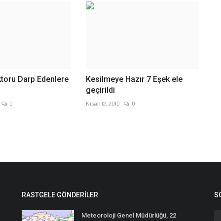
toru Darp Edenlere
Kesilmeye Hazır 7 Eşek ele
geçirildi
0
Nisan 12, 2010
0
RASTGELE GÖNDERILER
S
Meteoroloji Genel Müdürlüğü, 22