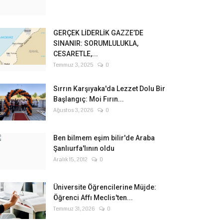
GERÇEK LİDERLİK GAZZE’DE
SINANIR: SORUMLULUKLA,
CESARETLE,...
Temmuz 3, 2025
0
Sırrın Karşıyaka'da Lezzet Dolu Bir
Başlangıç: Moi Fırın...
Ağustos 3, 2026
0
Ben bilmem eşim bilir'de Araba
Şanlıurfa'lının oldu
Aralık 15, 2012
0
Üniversite Öğrencilerine Müjde:
Öğrenci Affı Meclis'ten...
Temmuz 31, 2026
0