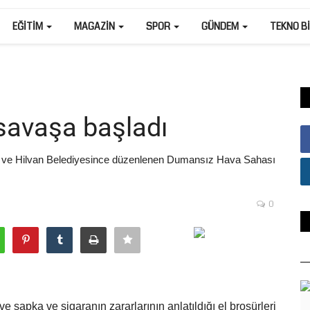
EĞITIM
MAGAZIN
SPOR
GÜNDEM
TEKNO B
 savaşa başladı
 ve Hilvan Belediyesince düzenlenen Dumansız Hava Sahası
0
e şapka ve sigaranın zararlarının anlatıldığı el broşürleri