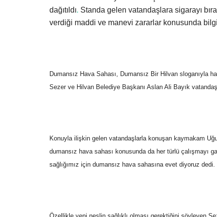
dağıtıldı
.
Standa gelen vatandaşlara sigarayı bırak
verdiği maddi ve manevi zararlar konusunda bilgi 
Dumansız Hava Sahası, Dumansız Bir Hilvan sloganıyla h
Sezer ve Hilvan Belediye Başkanı Aslan Ali Bayık vatandaşl
Konuyla ilişkin gelen vatandaşlarla konuşan kaymakam Uğu
dumansız hava sahası konusunda da her türlü çalışmayı ga
sağlığımız için dumansız hava sahasına evet diyoruz dedi.
Özellikle yeni neslin sağlıklı olması gerektiğini söyleyen Sez