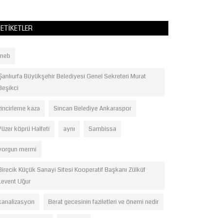
ETIKETLER
meb
Şanlıurfa Büyükşehir Belediyesi Genel Sekreteri Murat
Beşikci
zincirleme kaza
Sincan Belediye Ankaraspor
Yüzer köprü Halfeti
aynı
Sambissa
yorgun mermi
Birecik Küçük Sanayi Sitesi Kooperatif Başkanı Zülküf
Levent Uğur
kanalizasyon
Berat gecesinin faziletleri ve önemi nedir