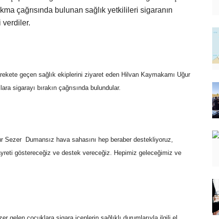
ma çağrısında bulunan sağlık yetkilileri sigaranın
verdiler.
arekete geçen sağlık ekiplerini ziyaret eden Hilvan Kaymakamı Uğur
ara sigarayı bırakın çağrısında bulundular.
r Sezer  Dumansız hava sahasını hep beraber destekliyoruz,
yreti göstereceğiz ve destek vereceğiz. Hepimiz geleceğimiz ve
er gelen çocuklara sigara içenlerin sağlıklı durumlarıyla ilgili el