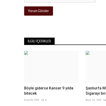
Yorum Gönder
İLGILI İÇERIKLER
Böyle giderse Kanser 9 yılda
Şanlıurfa Mi
bitecek
Sigarayı bı
Eylül 18, 2010
0
Mart 30, 2012