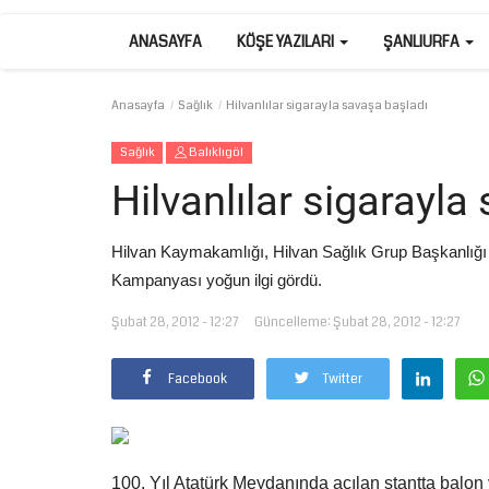
ANASAYFA
KÖŞE YAZILARI
ŞANLIURFA
Anasayfa
Sağlık
Hilvanlılar sigarayla savaşa başladı
Sağlık
Balıklıgöl
Hilvanlılar sigarayla
Hilvan Kaymakamlığı, Hilvan Sağlık Grup Başkanlığı
Kampanyası yoğun ilgi gördü.
Şubat 28, 2012 - 12:27
Güncelleme: Şubat 28, 2012 - 12:27
Facebook
Twitter
100. Yıl Atatürk Meydanında açılan stantta balon v