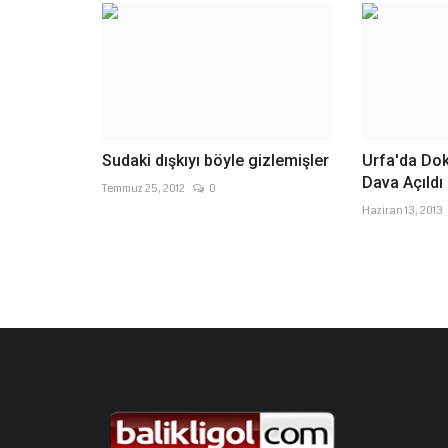
Sudaki dışkıyı böyle gizlemişler
Urfa'da Dok
Dava Açıldı
Temmuz 25, 2012
0
Haziran 13, 2013