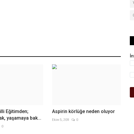
İ
lli Eğitimden;
Aspirin körlüğe neden oluyor
rak, yaşamaya bak...
Ekim 5, 2011
0
0