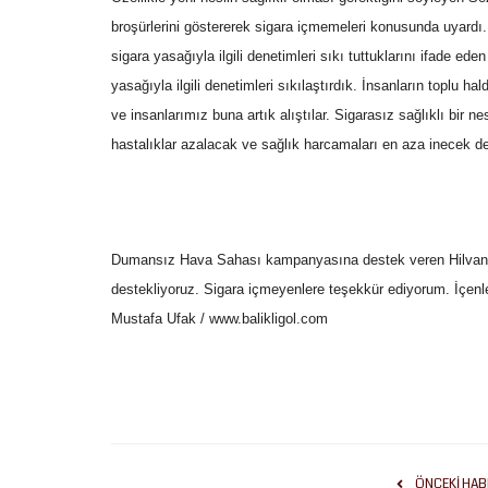
broşürlerini göstererek sigara içmemeleri konusunda uyardı.
sigara yasağıyla ilgili denetimleri sıkı tuttuklarını ifade 
yasağıyla ilgili denetimleri sıkılaştırdık. İnsanların toplu ha
ve insanlarımız buna artık alıştılar. Sigarasız sağlıklı bir n
Eğitim
hastalıklar azalacak ve sağlık harcamaları en aza inecek de
Dumansız Hava Sahası kampanyasına destek veren Hilvan
destekliyoruz. Sigara içmeyenlere teşekkür ediyorum. İçenl
Mustafa Ufak / www.balikligol.com
Milletvekili Yazmacı müjdeyi ver
“Viranşehir Sağlık...
Temmuz 8, 2026
0
Yazmacı’nın girişimiyle hemşirelik bölümünün ardı
bölümü de öğrenci kabulüne...
ÖNCEKI HAB