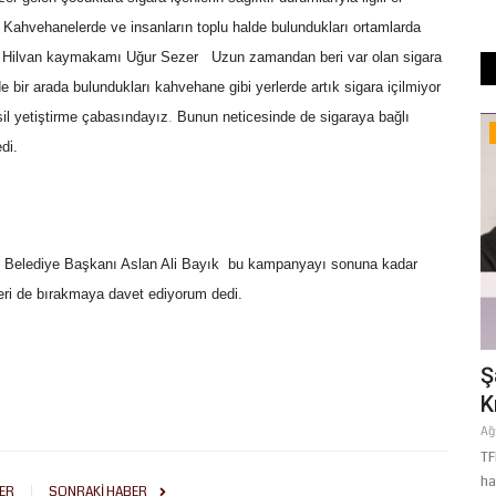
 Kahvehanelerde ve insanların toplu halde bulundukları ortamlarda
eden Hilvan kaymakamı Uğur Sezer
 Uzun zamandan beri var olan sigara
lde bir arada bulundukları kahvehane gibi yerlerde artık sigara içilmiyor
esil yetiştirme çabasındayız
.
Bunun neticesinde de sigaraya bağlı
Yaşam
di.
 Belediye Başkanı Aslan Ali Bayık  bu kampanyayı sonuna kadar
eri de bırakmaya davet ediyorum dedi.
di:
Başkan Gülpınar’ın Talimatıyla Hilvan’ın
Ş
Yolları Yenileniyor
K
Temmuz 21, 2026
0
Ağ
ndan ebelik
Şanlıurfa Büyükşehir Belediyesi, Hilvan ilçesindeki ulaşım
TF
altyapısını modernize...
ha
ER
SONRAKI HABER