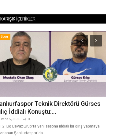
KARIŞIK İÇERIKLER
Spor
Sağlık
anlıurfaspor Teknik Direktörü Gürses
Şanlıurfa’
ılıç İddialı Konuştu:...
müjdesi
ustos 5, 2026
0
Ağustos 7, 2026
F 2. Lig Beyaz Grup’ta yeni sezona iddialı bir giriş yapmaya
AK Parti Şanlıurfa 
zırlanan Şanlıurfaspor’da...
Genel Başkanı...