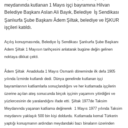
meydanında kutlanan 1 Mayıs işçi bayramına Hilvan
Gündem
Belediye Başkanı Aslan Ali Bayık, Belediye  İş Sendikası
Şanlıurfa Şube Başkanı Âdem Şiltak, belediye ve İŞKUR
Tekno Bilim
işçileri katıldı.
Ekonomi
Açılış konuşmasında, Belediye İş Sendikası Şanlıurfa Şube Başkanı
Adem Şiltak 1 Mayısın tarihçesini anlatarak bugüne değin gelinen
Galeriler
noktaya dikkat çekti.
Siyaset
Âdem Şiltak  Anadoluda 1 Mayıs Osmanlı döneminde ilk defa 1905
yılında İzmirde kutlandı dedi. Dünya genelinde kutlanan işçi
Künye
bayramlarının katliamlarla sonuçlandığını ve her kutlamada işçilerin
üzerine açılan ateş sonucunda birçok işçinin yaşamını yitirdiğini ve
Yaşam
yüzlercesinin de yaralandığını ifade etti. Şiltak 1977de Taksim
Meydanında yaşanan katliama değinerek  1 Mayıs 1977 yılında Taksim
İletişim
meydanını yaklaşık 500 bin kişi doldurdu. Kutlamada kemal Türkerin
yaptığı konuşmanın ardından meydandaki bazı binaların üzerinden
Sağlık