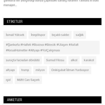
le
Şanlıurfa'nın yetiştirdiği dünya çapındaki sanatçı İbrahim Tatlıses'in eski
menajeri...
ETIKETLER
İsmail Yüksek
İnegölspor
bıçaklı saldırı
sağlık
#Şanlıurfa #Halfeti #Bozova #Birecik #Ulaşım #Asfalt
#KırsalHizmetler #Altyapı #YolÇalışması
suruçta faciadan dönüldü
Sumud Filosu
alkol
karakol
altyapı
trump
milyon
Onikişubat İdman Yurduspor
ışid
Müfit Can Saçıntı
ANKETLER