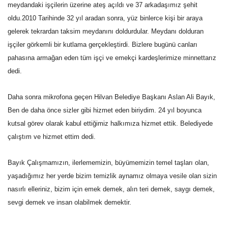
meydandaki işçilerin üzerine ateş açıldı ve 37 arkadaşımız şehit
oldu.2010 Tarihinde 32 yıl aradan sonra, yüz binlerce kişi bir araya
Kültür Sanat
gelerek tekrardan taksim meydanını doldurdular. Meydanı dolduran
işçiler görkemli bir kutlama gerçekleştirdi. Bizlere bugünü canları
pahasına armağan eden tüm işçi ve emekçi kardeşlerimize minnettarız
dedi.
Daha sonra mikrofona geçen Hilvan Belediye Başkanı Aslan Ali Bayık, 
Ben de daha önce sizler gibi hizmet eden biriydim. 24 yıl boyunca
kutsal görev olarak kabul ettiğimiz halkımıza hizmet ettik. Belediyede
çalıştım ve hizmet ettim dedi.
Bayık Çalışmamızın, ilerlememizin,
büyümemizin temel taşları olan,
yaşadığımız her yerde bizim temizlik aynamız olmaya vesile olan sizin
nasırlı elleriniz, bizim için emek demek, alın teri demek, saygı demek,
sevgi demek ve insan olabilmek demektir.