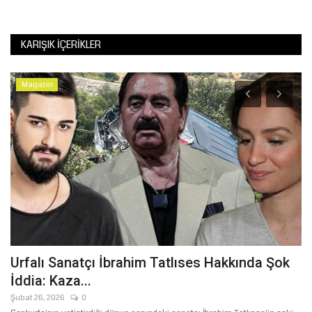
KARIŞIK İÇERIKLER
Magazin
K
P
Te
Urfalı Sanatçı İbrahim Tatlıses Hakkında Şok
İddia: Kaza...
Şubat 26, 2026
0