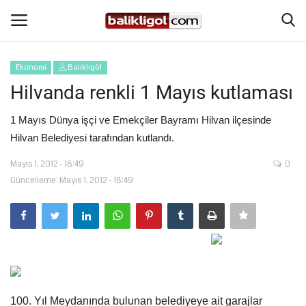
Ekonomi
Balıklıgöl
Giriş Yap
Kaydol
Hilvanda renkli 1 Mayıs kutlaması
Anasayfa
1 Mayıs Dünya işçi ve Emekçiler Bayramı Hilvan ilçesinde
Hilvan Belediyesi tarafından kutlandı.
Köşe Yazıları
Mayıs 1, 2012 - 18:49
0
Güncelleme: Mayıs 1, 2012 - 18:49
Şanlıurfa
Eğitim
Magazin
Spor
100. Yıl Meydanında bulunan belediyeye ait garajlar