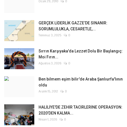
Ocak 29, 2010
0
GERÇEK LİDERLİK GAZZE’DE SINANIR:
SORUMLULUKLA, CESARETLE,...
Temmuz 3, 2025
0
Sırrın Karşıyaka'da Lezzet Dolu Bir Başlangıç:
Moi Fırın...
Ağustos 3, 2026
0
Ben bilmem eşim bilir'de Araba Şanlıurfa'lının
oldu
Aralık 15, 2012
0
HALİLİYE'DE ZEHİR TACİRLERİNE OPERASYON:
2020’DEN KALMA...
Nisan 1, 2026
0