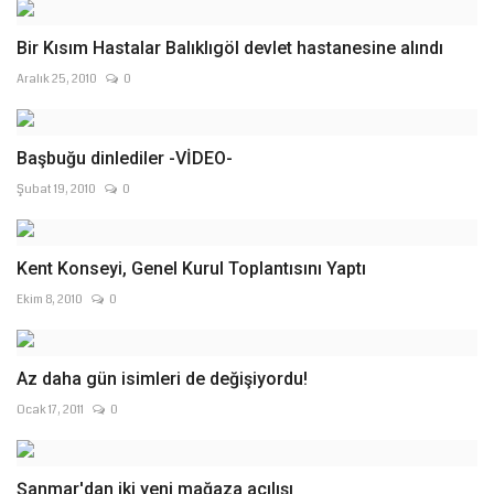
Bir Kısım Hastalar Balıklıgöl devlet hastanesine alındı
Aralık 25, 2010
0
Başbuğu dinlediler -VİDEO-
Şubat 19, 2010
0
Kent Konseyi, Genel Kurul Toplantısını Yaptı
Ekim 8, 2010
0
Az daha gün isimleri de değişiyordu!
Ocak 17, 2011
0
Şanmar'dan iki yeni mağaza açılışı