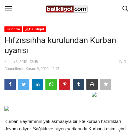
Gündem
Balıklıgöl
Giriş Yap
Kaydol
Hıfzıssıhha kurulundan Kurban
uyarısı
Anasayfa
Kasım 8, 2010 - 13:45
0
Köşe Yazıları
Güncelleme: Kasım 8, 2010 - 13:45
Magazin
Şanlıurfa
Eğitim
Kurban Bayramının yaklaşmasıyla birlikte kurban hazırlıkları
Spor
devam ediyor. Sağlıklı ve hijyen şartlarında Kurban kesimi için İl