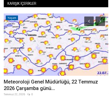
KARIŞIK İÇERIKLER
Yaşam
Meteoroloji Genel Müdürlüğü, 22 Temmuz
Ş
2026 Çarşamba günü...
B
Temmuz 22, 2026
0
Te
24
bi