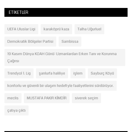
ETIKETLER
UEFA Uluslar Ligi
karaköprü kaza
Talha Uğurluel
Demokratik Bölgeler Partisi
Sambissa
19 Kasım Dünya KOAH Günü: Uzmanlardan Erken Tanı ve Korunma
Çağrısı
Trendyol 1. Lig
şanlurfa haliliye
işlem
Sayburç Köyü
konforlu ve güvenli bir ulaşım hedefiyle faaliyetlerini sürdürüyor.
meclis
MUSTAFA PAKIR KİMDİR
siverek seçim
çatıya çıktı