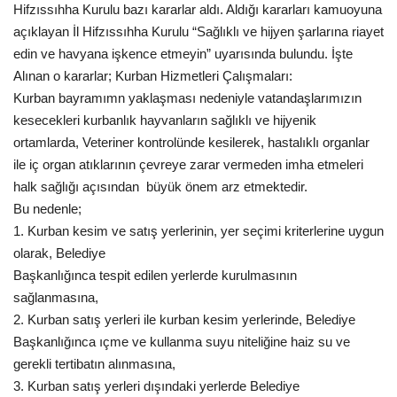
Hifzıssıhha Kurulu bazı kararlar aldı. Aldığı kararları kamuoyuna
Gündem
açıklayan İl Hifzıssıhha Kurulu “Sağlıklı ve hijyen şarlarına riayet
edin ve havyana işkence etmeyin” uyarısında bulundu. İşte
Tekno Bilim
Alınan o kararlar; Kurban Hizmetleri Çalışmaları:
Kurban bayramımn yaklaşması nedeniyle vatandaşlarımızın
Ekonomi
kesecekleri kurbanlık hayvanların sağlıklı ve hijyenik
ortamlarda, Veteriner kontrolünde kesilerek, hastalıklı organlar
Siyaset
ile iç organ atıklarının çevreye zarar vermeden imha etmeleri
halk sağlığı açısından büyük önem arz etmektedir.
Bu nedenle;
Galeriler
1. Kurban kesim ve satış yerlerinin, yer seçimi kriterlerine uygun
olarak, Belediye
Yaşam
Başkanlığınca tespit edilen yerlerde kurulmasının
sağlanmasına,
Künye
2. Kurban satış yerleri ile kurban kesim yerlerinde, Belediye
Başkanlığınca ıçme ve kullanma suyu niteliğine haiz su ve
Sağlık
gerekli tertibatın alınmasına,
3. Kurban satış yerleri dışındaki yerlerde Belediye
İletişim