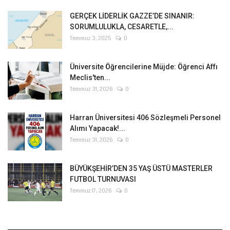
GERÇEK LİDERLİK GAZZE’DE SINANIR:
SORUMLULUKLA, CESARETLE,...
Temmuz 3, 2025
0
Üniversite Öğrencilerine Müjde: Öğrenci Affı
Meclis'ten...
Temmuz 31, 2026
0
Harran Üniversitesi 406 Sözleşmeli Personel
Alımı Yapacak!...
Temmuz 31, 2026
0
BÜYÜKŞEHİR’DEN 35 YAŞ ÜSTÜ MASTERLER
FUTBOL TURNUVASI
Temmuz 17, 2026
0