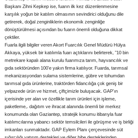
Başkanı Zihni Kepkep ise, fuarın ilk kez düzenlenmesine
karşılık yoğun bir katılım olmasının sevindirici olduğunu dile
getirerek, doğal zenginliklerin ekonomik zenginliğe
dönüştürülmesi açısından bu fuarın önemli olduğuna dikkat
çektiler.
Fuarla ilgili bilgiler veren Akort Fuarcılık Genel Müdürü Hülya
Akkaya, yüksek bir katılımla fuarı açtıklarını belirterek, "10 bin
metrekare kapalı alana kurulu fuarımıza tarım, hayvancılık ve
gıda sektöründen 100'e yakın firma katılıyor. Fuarda, tarımsal
mekanizasyondan sulama sistemlerine, gübre ve tohumdan
tarımsal gıda ürünlerine, traktörden fidancılığa çok geniş bir
yelpazede ürün ve hizmet, çiftçimizle buluşacak. GAP'ın
içerisinde yer alan ve özellikle tarım ürünleri için işleme,
paketleme,. dağıtım ve ihracat alanında önemli bir merkez
konumunda olan Gaziantep, stratejik konumu itibarıyla fuar
katılımcılarına yabancı sektör temsilcileri ile görüşme ve iş birliği
imkanları sunmaktadır. GAP Eylem Planı çerçevesinde süt
sığırcılığı yatırım destekleri ve diğer hibe desteklerinden