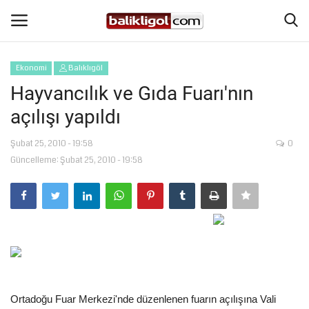
Ekonomi
Balıklıgöl
Giriş Yap
Kaydol
Hayvancılık ve Gıda Fuarı'nın
açılışı yapıldı
Anasayfa
Şubat 25, 2010 - 19:58
0
Köşe Yazıları
Güncelleme: Şubat 25, 2010 - 19:58
Eğitim
Magazin
Şanlıurfa
Spor
Ortadoğu Fuar Merkezi'nde düzenlenen fuarın açılışına Vali