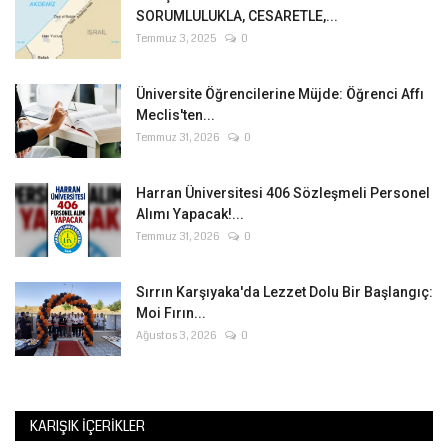
SORUMLULUKLA, CESARETLE,...
Temmuz 3, 2025
0
Üniversite Öğrencilerine Müjde: Öğrenci Affı
Meclis'ten...
Temmuz 31, 2026
0
Harran Üniversitesi 406 Sözleşmeli Personel
Alımı Yapacak!...
Temmuz 31, 2026
0
Sırrın Karşıyaka'da Lezzet Dolu Bir Başlangıç:
Moi Fırın...
Ağustos 3, 2026
0
KARIŞIK İÇERIKLER