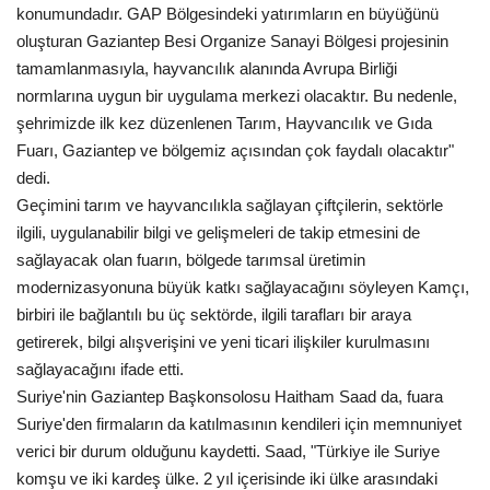
konumundadır. GAP Bölgesindeki yatırımların en büyüğünü
oluşturan Gaziantep Besi Organize Sanayi Bölgesi projesinin
Kültür Sanat
tamamlanmasıyla, hayvancılık alanında Avrupa Birliği
normlarına uygun bir uygulama merkezi olacaktır. Bu nedenle,
şehrimizde ilk kez düzenlenen Tarım, Hayvancılık ve Gıda
Fuarı, Gaziantep ve bölgemiz açısından çok faydalı olacaktır"
dedi.
Geçimini tarım ve hayvancılıkla sağlayan çiftçilerin, sektörle
ilgili, uygulanabilir bilgi ve gelişmeleri de takip etmesini de
sağlayacak olan fuarın, bölgede tarımsal üretimin
modernizasyonuna büyük katkı sağlayacağını söyleyen Kamçı,
birbiri ile bağlantılı bu üç sektörde, ilgili tarafları bir araya
getirerek, bilgi alışverişini ve yeni ticari ilişkiler kurulmasını
sağlayacağını ifade etti.
Suriye'nin Gaziantep Başkonsolosu Haitham Saad da, fuara
Suriye'den firmaların da katılmasının kendileri için memnuniyet
verici bir durum olduğunu kaydetti. Saad, "Türkiye ile Suriye
komşu ve iki kardeş ülke. 2 yıl içerisinde iki ülke arasındaki