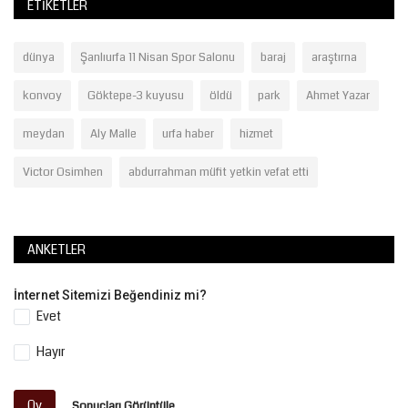
ETIKETLER
dünya
Şanlıurfa 11 Nisan Spor Salonu
baraj
araştırna
konvoy
Göktepe-3 kuyusu
öldü
park
Ahmet Yazar
meydan
Aly Malle
urfa haber
hizmet
Victor Osimhen
abdurrahman müfit yetkin vefat etti
ANKETLER
İnternet Sitemizi Beğendiniz mi?
Evet
Hayır
Oy
Sonuçları Görüntüle