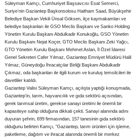
Süleyman Kamçı, Cumhuriyet Başsavcısı Esat Semerci,
Gündem
Suriye'nin Gaziantep Başkonsolosu Haitham Saad, Büyükşehir
Belediye Başkan Vekili Ünsal Göksen, ilçe kaymakamları ve
Tekno Bilim
belediye başkanları ile GSO Meclis Başkanı ve Sanko Holding
Yönetim Kurulu Başkanı Abdulkadir Konukoğlu, GSO Yönetim
Ekonomi
Kurulu Başkanı Nejat Koçer, GTO Meclis Başkanı Zeki Yağcı,
GTO Yönetim Kurulu Başkanı Mehmet Aslan, İl Özel İdaresi
Galeriler
Genel Sekreteri Cafer Yılmaz, Gaziantep Emniyet Müdürü Halil
Yılmaz, Güneydoğu İhracatçılar Birliği Başkanı Abdulkadir
Çıkmaz, oda başkanları ile ilgili kurum ve kuruluş temsilcileri ile
Siyaset
davetliler katıldı.
Gaziantep Valisi Süleyman Kamçı, açılışta yaptığı konuşmada,
Künye
Gaziantep'in, tarım, hayvancılık ve gıda sektörü açısından,
gerek tarımsal üretim, gerekse sanayi üretimi ile önemli bir
Yaşam
kapasiteye sahip olduğuna dikkati çekti. Sanayi alanında adını
duyuran şehrin, 699 firmasından, 157 tanesinin gıda sektörü
Sağlık
olduğunu belirten Kamçı, "Gaziantep, tarım ürünleri için işleme,
paketleme, dağıtım ve ihracat alanında önemli bir merkez
İletişim