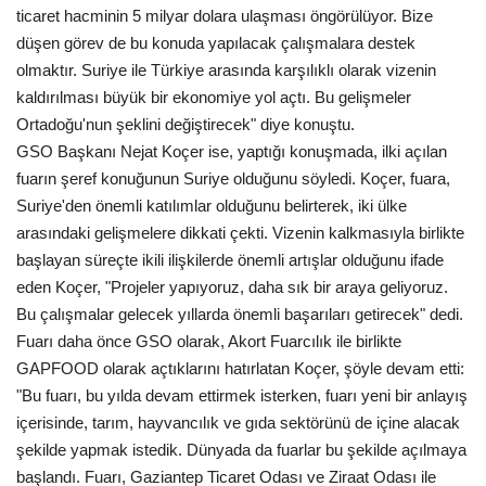
ticaret hacminin 5 milyar dolara ulaşması öngörülüyor. Bize
düşen görev de bu konuda yapılacak çalışmalara destek
olmaktır. Suriye ile Türkiye arasında karşılıklı olarak vizenin
kaldırılması büyük bir ekonomiye yol açtı. Bu gelişmeler
Ortadoğu'nun şeklini değiştirecek" diye konuştu.
GSO Başkanı Nejat Koçer ise, yaptığı konuşmada, ilki açılan
fuarın şeref konuğunun Suriye olduğunu söyledi. Koçer, fuara,
Suriye'den önemli katılımlar olduğunu belirterek, iki ülke
arasındaki gelişmelere dikkati çekti. Vizenin kalkmasıyla birlikte
başlayan süreçte ikili ilişkilerde önemli artışlar olduğunu ifade
eden Koçer, "Projeler yapıyoruz, daha sık bir araya geliyoruz.
Bu çalışmalar gelecek yıllarda önemli başarıları getirecek" dedi.
Fuarı daha önce GSO olarak, Akort Fuarcılık ile birlikte
GAPFOOD olarak açtıklarını hatırlatan Koçer, şöyle devam etti:
"Bu fuarı, bu yılda devam ettirmek isterken, fuarı yeni bir anlayış
içerisinde, tarım, hayvancılık ve gıda sektörünü de içine alacak
şekilde yapmak istedik. Dünyada da fuarlar bu şekilde açılmaya
başlandı. Fuarı, Gaziantep Ticaret Odası ve Ziraat Odası ile