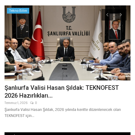
Tekno Bilim
hi
Şanlıurfa Valisi Hasan Şıldak: TEKNOFEST
M
2026 Hazırlıkları...
2
Temmuz 1, 2026
0
Te
Şanlıurfa Valisi Hasan Şıldak, 2026 yılında kentte düzenlenecek olan
TEKNOFEST için...