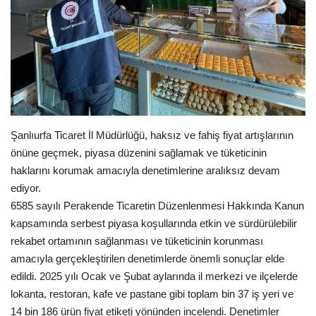
Gündem
Tekno Bilim
Ekonomi
Siyaset
Şanlıurfa Ticaret İl Müdürlüğü, haksız ve fahiş fiyat artışlarının
önüne geçmek, piyasa düzenini sağlamak ve tüketicinin
Galeriler
haklarını korumak amacıyla denetimlerine aralıksız devam
ediyor.
Yaşam
6585 sayılı Perakende Ticaretin Düzenlenmesi Hakkında Kanun
kapsamında serbest piyasa koşullarında etkin ve sürdürülebilir
Künye
rekabet ortamının sağlanması ve tüketicinin korunması
amacıyla gerçekleştirilen denetimlerde önemli sonuçlar elde
Sağlık
edildi. 2025 yılı Ocak ve Şubat aylarında il merkezi ve ilçelerde
lokanta, restoran, kafe ve pastane gibi toplam bin 37 iş yeri ve
İletişim
14 bin 186 ürün fiyat etiketi yönünden incelendi. Denetimler