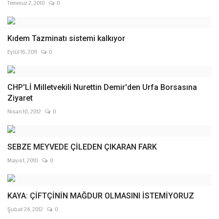
Temmuz 2, 2010
0
Kıdem Tazminatı sistemi kalkıyor
Eylül 16, 2011
0
CHP'Lİ Milletvekili Nurettin Demir'den Urfa Borsasına
Ziyaret
Nisan 10, 2012
0
SEBZE MEYVEDE ÇİLEDEN ÇIKARAN FARK
Mayıs 1, 2010
0
KAYA: ÇİFTÇİNİN MAĞDUR OLMASINI İSTEMİYORUZ
Şubat 24, 2012
0