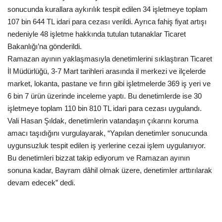
sonucunda kurallara aykırılık tespit edilen 34 işletmeye toplam
107 bin 644 TL idari para cezası verildi. Ayrıca fahiş fiyat artışı
Kültür Sanat
nedeniyle 48 işletme hakkında tutulan tutanaklar Ticaret
Bakanlığı’na gönderildi.
Ramazan ayının yaklaşmasıyla denetimlerini sıklaştıran Ticaret
İl Müdürlüğü, 3-7 Mart tarihleri arasında il merkezi ve ilçelerde
market, lokanta, pastane ve fırın gibi işletmelerde 369 iş yeri ve
6 bin 7 ürün üzerinde inceleme yaptı. Bu denetimlerde ise 30
işletmeye toplam 110 bin 810 TL idari para cezası uygulandı.
Vali Hasan Şıldak, denetimlerin vatandaşın çıkarını koruma
amacı taşıdığını vurgulayarak, “Yapılan denetimler sonucunda
uygunsuzluk tespit edilen iş yerlerine cezai işlem uygulanıyor.
Bu denetimleri bizzat takip ediyorum ve Ramazan ayının
sonuna kadar, Bayram dâhil olmak üzere, denetimler arttırılarak
devam edecek” dedi.