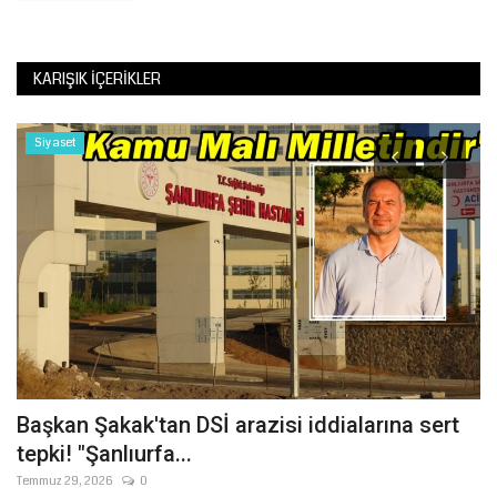
KARIŞIK İÇERIKLER
Siyaset
Başkan Şakak'tan DSİ arazisi iddialarına sert
Ş
tepki! "Şanlıurfa...
M
Temmuz 29, 2026
0
Ağ