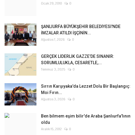
Ocak 29, 2010
0
ŞANLIURFA BÜYÜKŞEHİR BELEDİYESİ'NDE
İMZALAR ATILDI İŞÇİNİN...
Ağustos 7, 2026
0
GERÇEK LİDERLİK GAZZE’DE SINANIR:
SORUMLULUKLA, CESARETLE,...
Temmuz 3, 2025
0
Sırrın Karşıyaka'da Lezzet Dolu Bir Başlangıç:
Moi Fırın...
Ağustos 3, 2026
0
Ben bilmem eşim bilir'de Araba Şanlıurfa'lının
oldu
Aralık 15, 2012
0