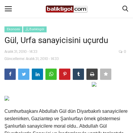
Ekonomi
Balıklıgöl
Giriş Yap
Kaydol
Gül, Urfa sanayicisini uçurdu
Anasayfa
Aralık 31, 2010 - 14:33
0
Güncelleme: Aralık 31, 2010 - 14:33
Köşe Yazıları
Magazin
Şanlıurfa
Cumhurbaşkanı Abdullah Gül dün Diyarbakırlı sanayicilere
Eğitim
seslenirken, Gaziantep ve Şanlıurfayı örnek göstermesi
Şanlıurfalı sanayicilere moral oldu.. Abdullah Gül
Spor