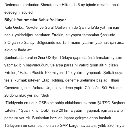
Dedemanın ardından Sheraton ve Hilton da 5 ay içinde misafir kabul
Kültür Sanat
edeceğini söyledi.
Büyük Yatırımcılar Nabız Yokluyor
Kale Grubu, Novotel ve Güral Otelleri’nin de Şanlıurfa’da yatırım için
nabız yokladığını hatırlatan Ertekin, alt yapısı tamamlan Şanlıurfa
2.Organize Sanayi Bölgesinde ise 15 firmanın yatırım yapmak için arsa
aldığını ifade etti.
Şanlıurfada kurulan 2nci OSBye Türkiye çapında ünlü firmaların yatırım
yapmak için başvurduğunu ve arsa parasını yatırdığının altını çizen
Ertekin,” Hakan Plastik 100 milyon TL’lik yatırım yapacak. Şeftali suyu
tesisi kurmak isteyen Etap Holding, deneme üretimine başladı. İlhan
Cavcavın şirketi Ankara Un, silo ve depo yaptı. Güllüoğlu Süt Entegre
20 dönümlük yer aldı.”dedi
Türkiyenin en ucuz OSBsine sahip olduklarını aktaran ŞUTSO Başkanı
Ertekin, “ Şuan ikinci OSB’mize 20 firma yatırım yapmak için arsa alıp
parasını yatırdı. Bunlardan bazıları inşaat çalışmalarına başladı.
Türkiyenin en uzun pistine sahip GAP kargo havaalanı, yıllık 220 milyar