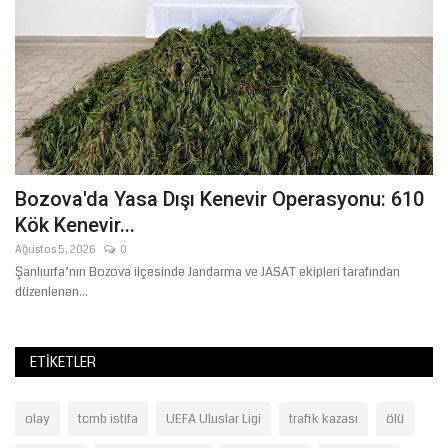
L
Bozova'da Yasa Dışı Kenevir Operasyonu: 610
A
Kök Kenevir...
Ni
Bi
Ağustos 5, 2026
0
Ge
Şanlıurfa’nın Bozova ilçesinde Jandarma ve JASAT ekipleri tarafından
düzenlenen...
ETIKETLER
olay
tcmb istifa
UEFA Uluslar Ligi
trafik kazası
ölü