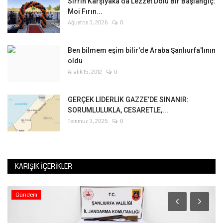
Sırrın Karşıyaka'da Lezzet Dolu Bir Başlangıç:
Moi Fırın...
Ağustos 3, 2026
0
Ben bilmem eşim bilir'de Araba Şanlıurfa'lının
oldu
Aralık 15, 2012
0
GERÇEK LİDERLİK GAZZE’DE SINANIR:
SORUMLULUKLA, CESARETLE,...
Temmuz 3, 2025
0
KARIŞIK İÇERIKLER
Gündem