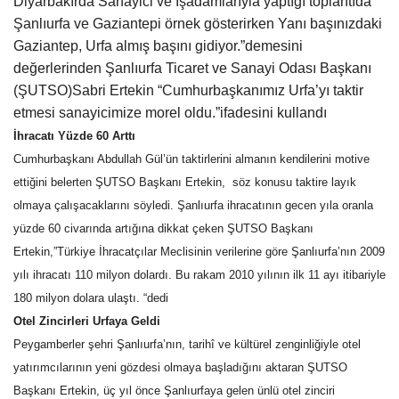
Diyarbakırda Sanayici ve İşadamlarıyla yaptığı toplantıda
Şanlıurfa ve Gaziantepi örnek gösterirken Yanı başınızdaki
Gündem
Gaziantep, Urfa almış başını gidiyor.”demesini
değerlerinden Şanlıurfa Ticaret ve Sanayi Odası Başkanı
Tekno Bilim
(ŞUTSO)Sabri Ertekin “Cumhurbaşkanımız Urfa’yı taktir
etmesi sanayicimize morel oldu.”ifadesini kullandı
Ekonomi
İhracatı Yüzde 60 Arttı
Cumhurbaşkanı Abdullah Gül’ün taktirlerini almanın kendilerini motive
Siyaset
ettiğini belerten ŞUTSO Başkanı Ertekin,
söz konusu taktire layık
olmaya çalışacaklarını söyledi. Şanlıurfa ihracatının gecen yıla oranla
Galeriler
yüzde 60 civarında artığına dikkat çeken ŞUTSO Başkanı
Ertekin,”Türkiye İhracatçılar Meclisinin verilerine göre Şanlıurfa’nın 2009
Yaşam
yılı ihracatı 110 milyon dolardı. Bu rakam 2010 yılının ilk 11 ayı itibariyle
180 milyon dolara ulaştı. “dedi
Künye
Otel Zincirleri Urfaya Geldi
Peygamberler şehri Şanlıurfa’nın, tarihî ve kültürel zenginliğiyle otel
Sağlık
yatırımcılarının yeni gözdesi olmaya başladığını aktaran ŞUTSO
Başkanı Ertekin, üç yıl önce Şanlıurfaya gelen ünlü otel zinciri
İletişim