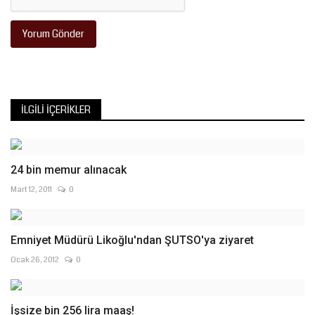
Yorum Gönder
İLGILI İÇERIKLER
24 bin memur alınacak
Mart 12, 2011
0
Emniyet Müdürü Likoğlu'ndan ŞUTSO'ya ziyaret
Ocak 26, 2012
0
İşsize bin 256 lira maaş!