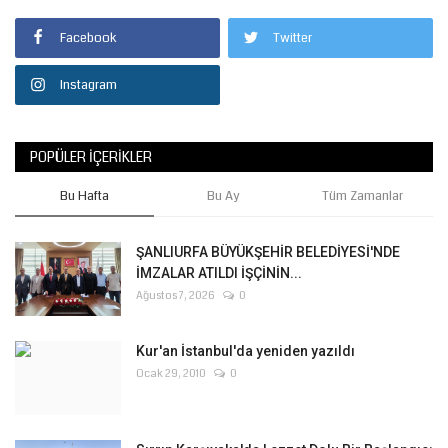
Facebook
Twitter
Instagram
POPÜLER İÇERIKLER
Bu Hafta
Bu Ay
Tüm Zamanlar
ŞANLIURFA BÜYÜKŞEHİR BELEDİYESİ'NDE
İMZALAR ATILDI İŞÇİNİN...
Ağustos 7, 2026
0
Kur'an İstanbul'da yeniden yazıldı
Ocak 29, 2010
0