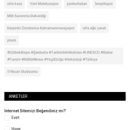
urfa kaza
Yeni Malatyaspor
şanlıurfadan
İnegölspor
Milli Savunma Bakanlığı
Karpedo Dondurma Kahramanmaraşspor
urfa ağır yaralı
planlı
#Göbeklitepe #Şanlıurfa #TarihinSıfırNoktası #UNESCO #Bahar
#Turizm #KültürMirası #YeşilDoğa #Arkeoloji #Türkiye
11 Nisan Stadyumu
ANKETLER
İnternet Sitemizi Beğendiniz mi?
Evet
Hayır