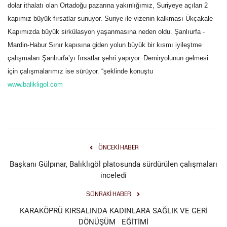
dolar ithalatı olan Ortadoğu pazarına yakınlığımız, Suriyeye açılan 2
kapımız büyük fırsatlar sunuyor. Suriye ile vizenin kalkması Ükçakale
Kapımızda büyük sirkülasyon yaşanmasına neden oldu. Şanlıurfa -
Mardin-Habur Sınır kapısına giden yolun büyük bir kısmı iyileştme
çalışmaları Şanlıurfa’yı fırsatlar şehri yapıyor. Demiryolunun gelmesi
için çalışmalarımız ise sürüyor. “şeklinde konuştu
www.balikligol.com
ÖNCEKI HABER
Başkanı Gülpınar, Balıklıgöl platosunda sürdürülen çalışmaları
inceledi
SONRAKI HABER
KARAKÖPRÜ KIRSALINDA KADINLARA SAĞLIK VE GERİ
DÖNÜŞÜM EĞİTİMİ