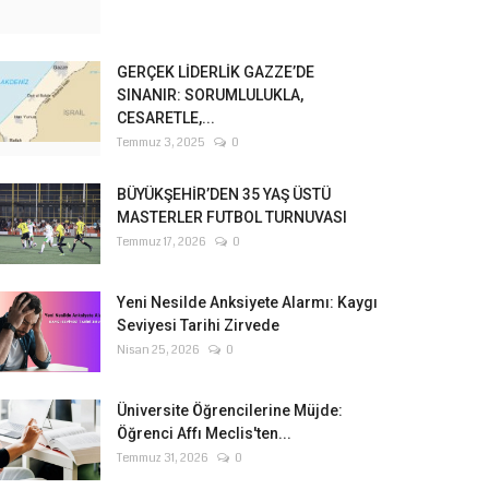
GERÇEK LİDERLİK GAZZE’DE
SINANIR: SORUMLULUKLA,
CESARETLE,...
Temmuz 3, 2025
0
BÜYÜKŞEHİR’DEN 35 YAŞ ÜSTÜ
MASTERLER FUTBOL TURNUVASI
Temmuz 17, 2026
0
Yeni Nesilde Anksiyete Alarmı: Kaygı
Seviyesi Tarihi Zirvede
Nisan 25, 2026
0
Üniversite Öğrencilerine Müjde:
Öğrenci Affı Meclis'ten...
Temmuz 31, 2026
0