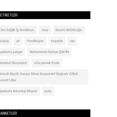
ETIKETLER
Tüm Sağlik İş Sendikası
ceza
Kerem Aktürkoğlu
asayiş
yıl
Pendikspor
kaçırıldı
rap
şanlıurfa yangın
Muhammed Serkan ŞAHİN
İstanbul Sinopspor
urfa pamuk fiyatı
Birecik Küçük Sanayi Sitesi Kooperatif Başkanı Zülküf
Levent Uğur
Şanlıurfa Arkeoloji Müzesi
polis
ANKETLER