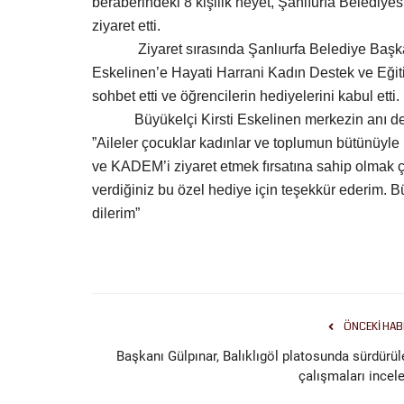
beraberindeki 8 kişilik heyet, Şanlıurfa Belediye
ziyaret etti.
Ziyaret sırasında Şanlıurfa Belediye Baş
Eskelinen’e Hayati Harrani Kadın Destek ve Eğitim 
sohbet etti ve öğrencilerin hediyelerini kabul etti.
Büyükelçi Kirsti Eskelinen merkezin anı deft
”Aileler çocuklar kadınlar ve toplumun bütünüyle
ve KADEM’i ziyaret etmek fırsatına sahip olmak
verdiğiniz bu özel hediye için teşekkür ederim. 
dilerim”
ÖNCEKI HAB
Başkanı Gülpınar, Balıklıgöl platosunda sürdürül
çalışmaları incele