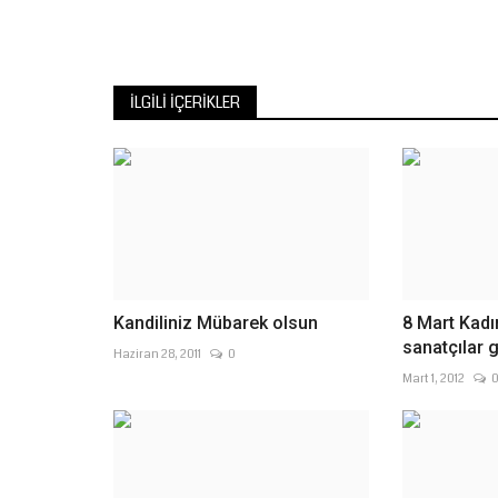
İLGILI İÇERIKLER
Kandiliniz Mübarek olsun
8 Mart Kadı
sanatçılar g
Haziran 28, 2011
0
Mart 1, 2012