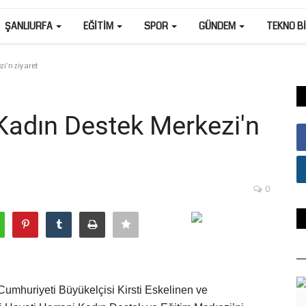
ŞANLIURFA
EĞITIM
SPOR
GÜNDEM
TEKNO B
i'n ziyaret
n Kadın Destek Merkezi'n
0
Cumhuriyeti Büyükelçisi Kirsti Eskelinen ve