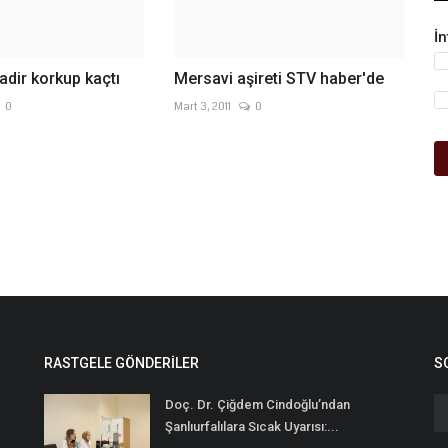
İ
adir korkup kaçtı
Mersavi aşireti STV haber'de
0
Mart 3, 2011
0
RASTGELE GÖNDERILER
S
Doç. Dr. Çiğdem Cindoğlu’ndan
Şanlıurfalılara Sıcak Uyarısı:...