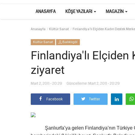
ANASAYFA
KÖŞE YAZILARI
MAGAZIN
Anasayfa
Kültür Sanat
Finlandiya'lı Elçiden Kadın Destek Merkez
Kültür Sanat
Balıklıgöl
Finlandiya'lı Elçide
ziyaret
Mart 2, 2011 - 20:29
Güncelleme: Mart 2, 2011 - 20:29
Facebook
Twitter
Şanlıurfa’ya gelen Finlandiya’nın Türkiye 