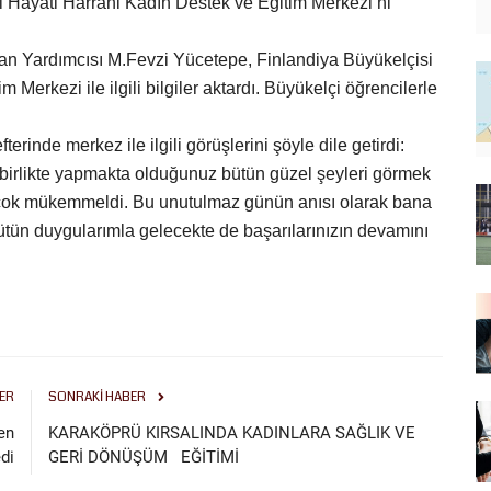
si Hayati Harrani Kadın Destek ve Eğitim Merkezi’ni
kan Yardımcısı M.Fevzi Yücetepe, Finlandiya Büyükelçisi
Merkezi ile ilgili bilgiler aktardı. Büyükelçi öğrencilerle
erinde merkez ile ilgili görüşlerini şöyle dile getirdi:
 birlikte yapmakta olduğunuz bütün güzel şeyleri görmek
 çok mükemmeldi. Bu unutulmaz günün anısı olarak bana
Bütün duygularımla gelecekte de başarılarınızın devamını
ER
SONRAKI HABER
en
KARAKÖPRÜ KIRSALINDA KADINLARA SAĞLIK VE
di
GERİ DÖNÜŞÜM EĞİTİMİ