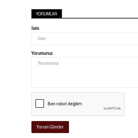
YORUMLAR
İsim
Şanlıurfa
Yorumunuz
DEPSAŞ Enerji Düğmeye Bastı: C
Tatarhöyük Sulama...
Temmuz 29, 2026
0
Yorum Gönder
DEPSAŞ Enerji, tüm uyarılara ve sağlanan yapıland
kolaylıklarına rağmen yüz...