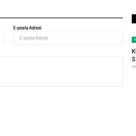
E-posta Adresi
Tekno Bilim
K
K
S
Te
ullap ve
Ay Tarihinin En Net Görüntüsü
Yayınlandı
Nisan 7, 2026
0
ırma
Bilim dünyası, uzay gözlemlerinde yeni bir dönüm noktasına
imza attı. Gelişmiş teleskoplar...