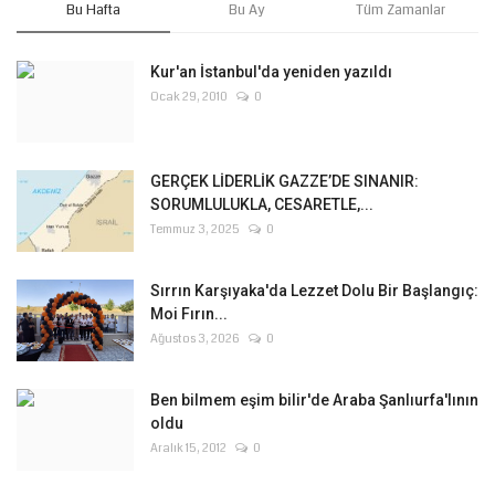
Bu Hafta
Bu Ay
Tüm Zamanlar
Kur'an İstanbul'da yeniden yazıldı
Ocak 29, 2010
0
GERÇEK LİDERLİK GAZZE’DE SINANIR:
SORUMLULUKLA, CESARETLE,...
Temmuz 3, 2025
0
Sırrın Karşıyaka'da Lezzet Dolu Bir Başlangıç:
Moi Fırın...
Ağustos 3, 2026
0
Ben bilmem eşim bilir'de Araba Şanlıurfa'lının
oldu
Aralık 15, 2012
0