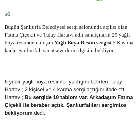
Gündem
Tekno Bilim
Bugün Şanlıurfa Belediyesi sergi salonunda açılışı olan
Fatma Çiçekli ve Tülay Hartavi adlı sanatçıların 20 yağlı
Ekonomi
boya resimden oluşan 
Yağlı Boya Resim sergisi
 5 Kasıma
kadar Şanlıurfalı sanatseverlerin ilgisini bekliyor.
Galeriler
Siyaset
6 yıldır yağlı boya resimler yaptığını belirten Tülay
Hartavi; 2 kişisel ve 4 karma sergi açtığını ifade etti.
Künye
Hartavi; 
Bu sergide 10 tablom var. Arkadaşım Fatma
Çiçekli ile beraber açtık. Şanlıurfalıları sergimize
Yaşam
bekliyorum
dedi.
İletişim
Sağlık