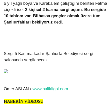
6 yıl yağlı boya ve Karakalem çalıştığını belirten Fatma
çiçekli ise;
2 kişisel 2 karma sergi açtım. Bu sergide
Kültür Sanat
10 tablom var. Bilhassa gençler olmak üzere tüm
Şanlıurfalıları bekliyoruz
 dedi.
Sergi 5 Kasıma kadar Şanlıurfa Belediyesi sergi
salonunda sergilenecek.
Ömer ASLAN /
www.balikligol.com
HABERİN VİDEOSU