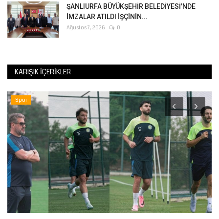
ŞANLIURFA BÜYÜKŞEHİR BELEDİYESİ'NDE
İMZALAR ATILDI İŞÇİNİN...
Ağustos 7, 2026
0
KARIŞIK İÇERIKLER
Spor