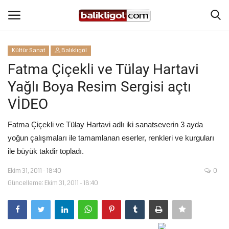
Kültür Sanat
Balıklıgöl
Giriş Yap
Kaydol
Fatma Çiçekli ve Tülay Hartavi
Yağlı Boya Resim Sergisi açtı
Anasayfa
VİDEO
Köşe Yazıları
Fatma Çiçekli ve Tülay Hartavi adlı iki sanatseverin 3 ayda
yoğun çalışmaları ile tamamlanan eserler, renkleri ve kurguları
Şanlıurfa
ile büyük takdir topladı.
Eğitim
Ekim 31, 2011 - 18:40
0
Güncelleme: Ekim 31, 2011 - 18:40
Magazin
Spor