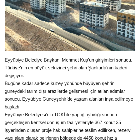
Gündem
Tekno Bilim
Ekonomi
Siyaset
Eyyübiye Belediye Başkanı Mehmet Kuş’un girişimleri sonucu,
Türkiye’nin en büyük sekizinci şehri olan Şanlıurfa’nın kaderi
Galeriler
değişiyor.
Bugüne kadar sadece kuzey yönünde büyüyen şehrin,
Yaşam
güneydeki tarım dışı arazilerde gelişmesi için atılan adımlar
sonucu, Eyyübiye Güneyşehir’de yaşam alanları inşa edilmeye
Künye
başladı.
Eyyübiye Belediyesi’nin TOKİ ile yaptığı işbirliği sonucu
Sağlık
gerçekleşen kentsel dönüşüm faaliyetleriyle 367 konut 35
işyerinden oluşan proje hak sahiplerine teslim edilirken, rezerv
İletişim
yapı alanı olarak belirlenen bölgede de 4458 konut hızla