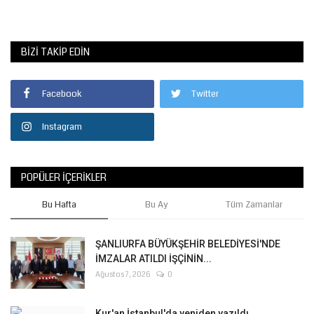
BIZI TAKIP EDIN
Facebook
Twitter
Instagram
POPÜLER İÇERIKLER
Bu Hafta
Bu Ay
Tüm Zamanlar
ŞANLIURFA BÜYÜKŞEHİR BELEDİYESİ'NDE
İMZALAR ATILDI İŞÇİNİN...
Ağustos 7, 2026
0
Kur'an İstanbul'da yeniden yazıldı