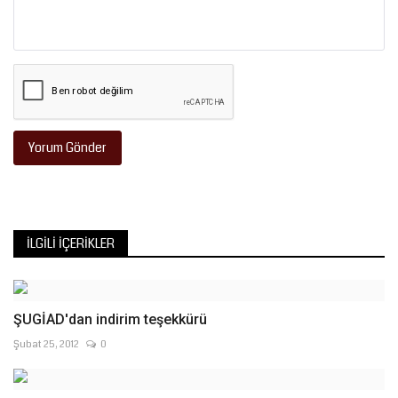
Yorum Gönder
İLGILI İÇERIKLER
ŞUGİAD'dan indirim teşekkürü
Şubat 25, 2012
0