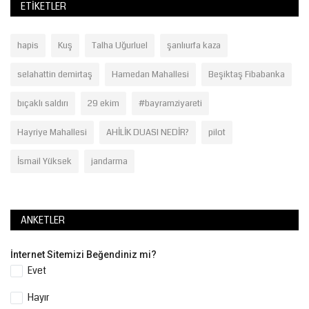
ETIKETLER
hapis
Kuş
Talha Uğurluel
şanlıurfa kaza
selahattin demirtaş
Hamedan Mahallesi
Beşiktaş Fibabanka
bıçaklı saldırı
29 ekim
#bayramziyareti
Hayriye Mahallesi
AHİLİK DUASI NEDİR?
pilot
İsmail Yüksek
jandarma
ANKETLER
İnternet Sitemizi Beğendiniz mi?
Evet
Hayır