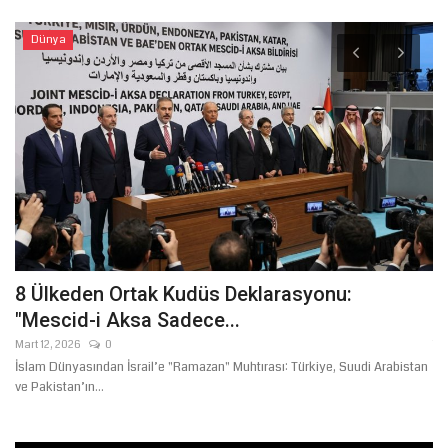
Dünya
8 Ülkeden Ortak Kudüs Deklarasyonu:
Ş
"Mescid-i Aksa Sadece...
T
Mart 12, 2026
0
Te
İslam Dünyasından İsrail’e "Ramazan" Muhtırası: Türkiye, Suudi Arabistan
ve Pakistan’ın...