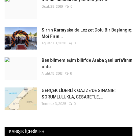
Ocak 29, 2010
0
Sırrın Karşıyaka'da Lezzet Dolu Bir Başlangıç:
Moi Fırın...
Ağustos 3, 2026
0
Ben bilmem eşim bilir'de Araba Şanlıurfa'lının
oldu
Aralık 15, 2012
0
GERÇEK LİDERLİK GAZZE’DE SINANIR:
SORUMLULUKLA, CESARETLE,...
Temmuz 3, 2025
0
KARIŞIK İÇERIKLER