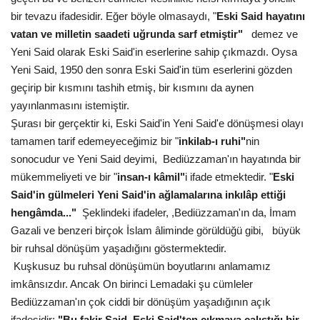
bir tevazu ifadesidir. Eğer böyle olmasaydı, "
Eski Said hayatını
Kültür Sanat
vatan ve milletin saadeti uğrunda sarf etmiştir"
demez ve
Yeni Said olarak Eski Said'in eserlerine sahip çıkmazdı. Oysa
Yeni Said, 1950 den sonra Eski Said'in tüm eserlerini gözden
geçirip bir kısmını tashih etmiş, bir kısmını da aynen
yayınlanmasını istemiştir.
Şurası bir gerçektir ki, Eski Said'in Yeni Said'e dönüşmesi olayı
tamamen tarif edemeyeceğimiz bir "
inkilab-ı ruhi"
nin
sonocudur ve Yeni Said deyimi, Bediüzzaman'ın hayatında bir
mükemmeliyeti ve bir "
insan-ı kâmil"
i ifade etmektedir. "
Eski
Said'in gülmeleri Yeni Said'in ağlamalarına inkılâp ettiği
hengâmda..."
Şeklindeki ifadeler, ,Bediüzzaman'ın da, İmam
Gazali ve benzeri birçok İslam âliminde görüldüğü gibi, büyük
bir ruhsal dönüşüm yaşadığını göstermektedir.
Kuşkusuz bu ruhsal dönüşümün boyutlarını anlamamız
imkânsızdır. Ancak On birinci Lemadaki şu cümleler
Bediüzzaman'ın çok ciddi bir dönüşüm yaşadığının açık
ifadesidir:
"Bu fakir Said, Eski Said'ten çıkmaya çalıştığı bir