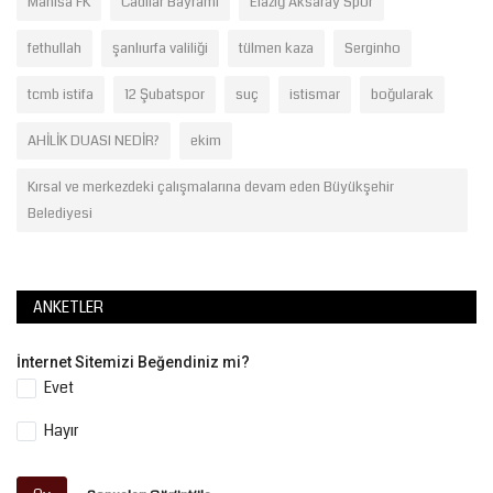
Manisa FK
Cadılar Bayramı
Elazığ Aksaray Spor
fethullah
şanlıurfa valiliği
tülmen kaza
Serginho
tcmb istifa
12 Şubatspor
suç
istismar
boğularak
AHİLİK DUASI NEDİR?
ekim
Kırsal ve merkezdeki çalışmalarına devam eden Büyükşehir
Belediyesi
ANKETLER
İnternet Sitemizi Beğendiniz mi?
Evet
Hayır