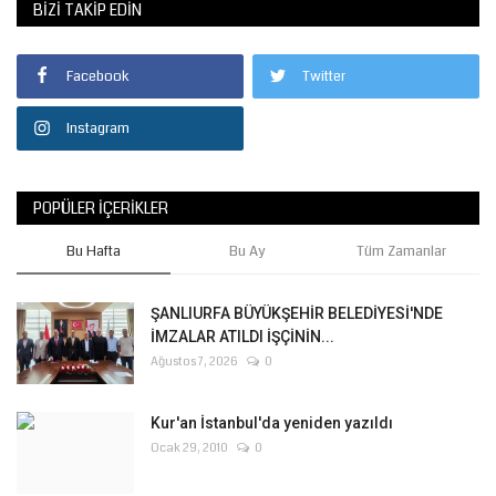
BIZI TAKIP EDIN
Facebook
Twitter
Instagram
POPÜLER İÇERIKLER
Bu Hafta
Bu Ay
Tüm Zamanlar
ŞANLIURFA BÜYÜKŞEHİR BELEDİYESİ'NDE
İMZALAR ATILDI İŞÇİNİN...
Ağustos 7, 2026
0
Kur'an İstanbul'da yeniden yazıldı
Ocak 29, 2010
0