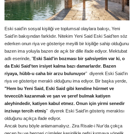
Gündem
Tekno Bilim
Eski said'in sosyal kişiliği ve toplumsal olaylara bakışı, Yeni
Said'in bakışından farklıdır. Nitekim Yeni Said Eski Said'ten söz
Ekonomi
ederken onun riya ve gösterişe meyilli bir kişiliğe sahip olduğunu
bazen ima yoluyla bazen de açık bir dille ifade ediyor. Mektubat
Siyaset
adlı eserinde, "
Eski Said'in bozması bir şahsiyetim var ki, o
da Eski Said'ten irsiyet kalma bazı damarlardır. Bazen
Galeriler
riyaya, hübb-u caha bir arzu bulunuyor
" diyerek Eski Said'in
riya ve gösterişe meraklı olduğunu ima ediyor. Bir başka yerde,
Yaşam
"Hem bu Yeni Said, Eski Said gibi kendine hürmet ve
teveccüh kazanmak ve şan ve şeref bulmak katiyen
Künye
aleyhindedir, katiyen kabul etmez. Onun için yirmi senedir
inzivayı tercih etmiş
" diyerek Eski Said'in gösteriş meraklısı
Sağlık
olduğunu açıkça ifade ediyor.
Ancak bunu böyle anlamamalıyız. Zira Risale-i Nur'da çokça
İletişim
geçen bu ve benzeri cümleler kesinlikle nefsi kırmaya yönelik