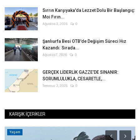
Sırrın Karşıyaka'da Lezzet Dolu Bir Başlangıç:
Moi Fırın...
Ağustos 3, 2026
0
Şanlıurfa Besi OTB'de Değişim Süreci Hız
Kazandı: Sırada...
Ağustos 7, 2026
0
GERÇEK LİDERLİK GAZZE’DE SINANIR:
SORUMLULUKLA, CESARETLE,...
Temmuz 3, 2025
0
KARIŞIK İÇERIKLER
Yaşam