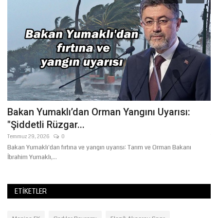
Bakan Yumaklı’dan Orman Yangını Uyarısı:
E
"Şiddetli Rüzgar...
T
Temmuz 29, 2026
0
Te
ir
Bakan Yumaklı'dan fırtına ve yangın uyarısı: Tarım ve Orman Bakanı
İl
İbrahim Yumaklı,...
uy
ETIKETLER