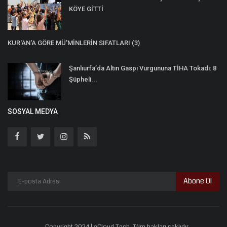
KÖYE GİTTİ
KUR'AN'A GÖRE MÜ'MİNLERİN SIFATLARI (3)
Şanlıurfa’da Altın Gaspı Vurgununa TİHA Tokadı: 8
Şüpheli...
SOSYAL MEDYA
Abone Ol
Copyright 2024 | eCloud Tech. Tüm hakları saklıdır.