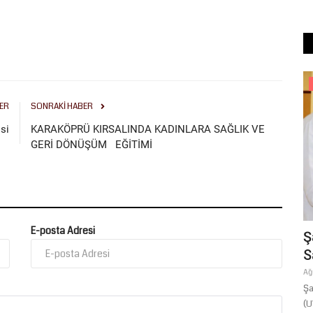
Magazin
ER
SONRAKI HABER
si
KARAKÖPRÜ KIRSALINDA KADINLARA SAĞLIK VE
GERİ DÖNÜŞÜM EĞİTİMİ
E-posta Adresi
u
İbrahim Tatlıses Hastaneye Kaldırıldı:
Ş
Tedbir Amaçlı Gözetim...
S
Nisan 7, 2026
0
Ağ
ki Açıksu
Şa
(UV