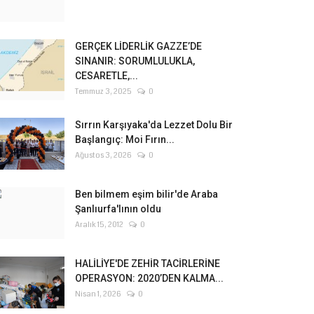
GERÇEK LİDERLİK GAZZE’DE
SINANIR: SORUMLULUKLA,
CESARETLE,...
Temmuz 3, 2025
0
Sırrın Karşıyaka'da Lezzet Dolu Bir
Başlangıç: Moi Fırın...
Ağustos 3, 2026
0
Ben bilmem eşim bilir'de Araba
Şanlıurfa'lının oldu
Aralık 15, 2012
0
HALİLİYE'DE ZEHİR TACİRLERİNE
OPERASYON: 2020’DEN KALMA...
Nisan 1, 2026
0