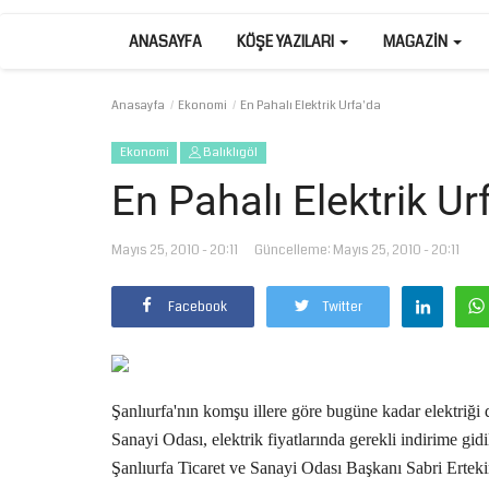
ANASAYFA
KÖŞE YAZILARI
MAGAZIN
Anasayfa
Ekonomi
En Pahalı Elektrik Urfa'da
Ekonomi
Balıklıgöl
En Pahalı Elektrik Ur
Mayıs 25, 2010 - 20:11
Güncelleme: Mayıs 25, 2010 - 20:11
Facebook
Twitter
Şanlıurfa'nın komşu illere göre bugüne kadar elektriği 
Sanayi Odası, elektrik fiyatlarında gerekli indirime gi
Şanlıurfa Ticaret ve Sanayi Odası Başkanı Sabri Erte