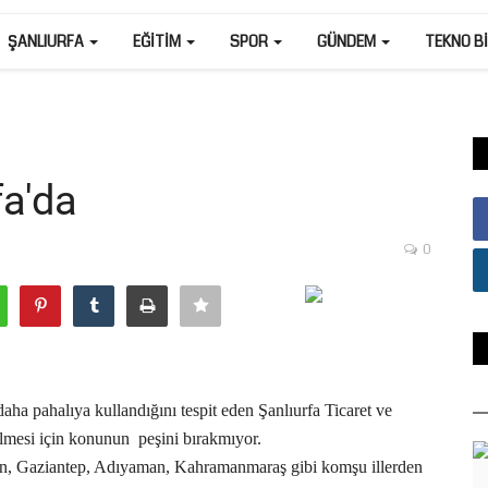
ŞANLIURFA
EĞITIM
SPOR
GÜNDEM
TEKNO B
fa'da
0
daha pahalıya kullandığını tespit eden Şanlıurfa Ticaret ve
dilmesi için konunun
peşini bırakmıyor.
kin, Gaziantep, Adıyaman, Kahramanmaraş gibi komşu illerden