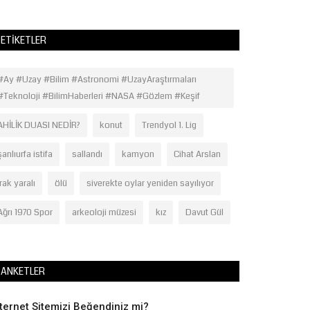
ETIKETLER
#Ay #Uzay #Bilim #Astronomi #UzayAraştırmaları
#Teknoloji #BilimHaberleri #NASA #Gözlem #Keşif
AHİLİK DUASI NEDİR?
konut
Trendyol 1. Lig
şanlıurfa istifa
sallandı
kamyon
Cihat Arslan
ırak yaralı
ölü
siverekte oylar yeniden sayılıyor
Ağrı 1970 Spor
arkeoloji müzesi
kız
Davut Gül
ANKETLER
nternet Sitemizi Beğendiniz mi?