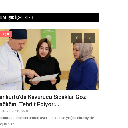
KARIŞIK İÇERIKLER
Sağlık
Spor
anlıurfa’da Kavurucu Sıcaklar Göz
Büyükşehir’
ağlığını Tehdit Ediyor:...
Çocuklarının
ustos 3, 2026
0
Temmuz 29, 2026
nlıurfa’da etkisini artıran aşırı sıcaklar ve yoğun ultraviyole
Şanlıurfa Büyükşe
) ışınları,...
Kursları kapsamınd