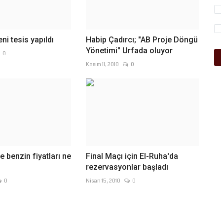
eni tesis yapıldı
Habip Çadırcı; "AB Proje Döngü
Yönetimi" Urfada oluyor
0
Kasım 11, 2010
0
e benzin fiyatları ne
Final Maçı için El-Ruha'da
rezervasyonlar başladı
0
Nisan 15, 2010
0