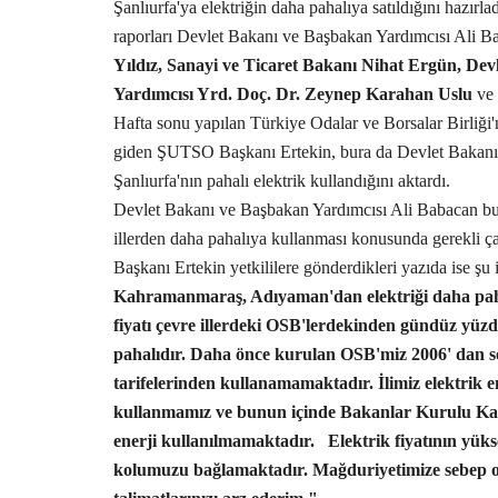
Şanlıurfa'ya elektriğin daha pahalıya satıldığını hazırla
raporları Devlet Bakanı ve Başbakan Yardımcısı Ali 
Yıldız, Sanayi ve Ticaret Bakanı Nihat Ergün, Dev
Yardımcısı Yrd. Doç. Dr. Zeynep Karahan Uslu
ve 
Hafta sonu yapılan Türkiye Odalar ve Borsalar Birliği
giden ŞUTSO Başkanı Ertekin, bura da Devlet Bakanı 
Şanlıurfa'nın pahalı elektrik kullandığını aktardı.
Devlet Bakanı ve Başbakan Yardımcısı Ali Babacan bu 
illerden daha pahalıya kullanması konusunda gerekli ç
Başkanı Ertekin yetkililere gönderdikleri yazıda ise şu 
Kahramanmaraş, Adıyaman'dan elektriği daha pahalı
fiyatı çevre illerdeki OSB'lerdekinden gündüz yüzd
pahalıdır. Daha önce kurulan OSB'miz 2006' dan sonr
tarifelerinden kullanamamaktadır. İlimiz elektrik en
kullanmamız ve bunun içinde Bakanlar Kurulu Kara
enerji kullanılmamaktadır.
Elektrik fiyatının yüks
kolumuzu bağlamaktadır. Mağduriyetimize sebep ol