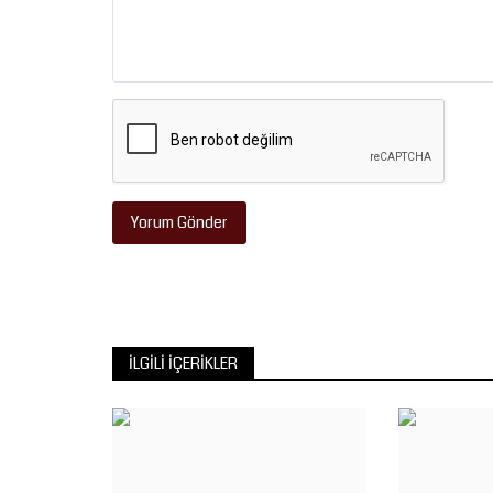
Yorum Gönder
İLGILI İÇERIKLER