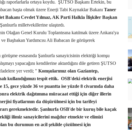
dığı raporlarlarla ortaya koydu.
ŞUTSO Başkanı Ertekin, bu
Babacan başta olmak üzere Enerji Tabi Kaynaklar Bakanı
Taner
let Bakanı Cevdet Yılmaz, AK Parti Halkla İlişkiler Başkan
Şanlıurfa milletvekillerine ulaştırdı.
'nin Olağan Genel Kurulu Toplantısına katılmak üzere Ankara'ya
ve Başbakan Yardımcısı Ali Babacan ile görüşerek
görüşme esnasında Şanlıurfa sanayicisinin elektriği komşu
alışmayı yapacağını kendilerine aktardığını dile getiren ŞUTSO
ifadelere yer verdi; "
Komşularımız olan Gaziantep,
 kullandığımızı tespit ettik.
OSB'deki elektrik enerjisi
e 15, gece yüzde 36 ve puantta ise yüzde 8 civarında daha
a elektrik dağıtımına müracaat ettiği için diğer illerin
erjisi fiyatlarının da düşürülmesi için bu tarifeyi
rı gerekmektedir. Şanlıurfa OSB'de bir kuruş bile kaçak
ekliği ilimiz sanayicilerini mağdur etmekte ve elimizi
an bu durumun en acil şekilde çözülmesi için