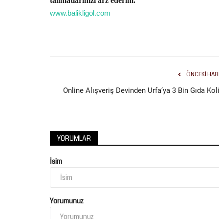
talimatlarınızı arz ederim."
www.balikligol.com
Gündem
ÖNCEKI HAB
Online Alışveriş Devinden Urfa’ya 3 Bin Gıda Koli
YORUMLAR
İsim
Açıksu Caddesi ve Bağlantı Yol
Yenilendi
Temmuz 31, 2026
0
Yorumunuz
Şanlıurfa Büyükşehir Belediyesi, Haliliye ilçesinde
Caddesi ile Azerbaycan...