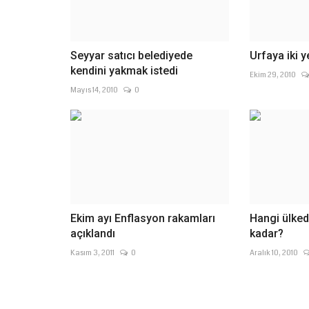
Seyyar satıcı belediyede
Urfaya iki y
kendini yakmak istedi
Ekim 29, 2010
Mayıs 14, 2010
0
Ekim ayı Enflasyon rakamları
Hangi ülked
açıklandı
kadar?
Kasım 3, 2011
0
Aralık 10, 2010