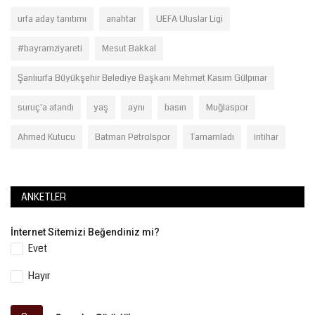
urfa aday tanıtımı
anahtar
UEFA Uluslar Ligi
#bayramziyareti
Mesut Bakkal
Şanlıurfa Büyükşehir Belediye Başkanı Mehmet Kasım Gülpınar
suruç'a atandı
yaş
aynı
basın
Muğlaspor
Ahmed Kutucu
Batman Petrolspor
Tamamladı
intihar
ANKETLER
İnternet Sitemizi Beğendiniz mi?
Evet
Hayır