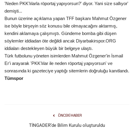
'Neden PKK'lılarla röportaj yapıyorsun?' diyor. Yani size sallıyor'
demişti...
Kültür Sanat
Bunun üzerine açıklama yapan TFF başkanı Mahmut Özgener
ise böyle birşeyin söz konusu bile olmayacağını aktarmış,
kendini aklamaya çalışmıştı. Gündeme bomba gibi düşen
söylemler iddiadan öte değildi ancak Diyarbakirspor.ORG
iddiaları destekleyen büyük bir belgeye ulaştı.
Türk futbolunu yöneten isimlerden Mahmut Özgener'in İsmail
Er'i arayarak 'PKK'lılar ile neden röportaj yapıyorsun' ve
sonrasında ki gazeteciye yaptığı sitemlerin doğruluğu kanıtlandı.
Tümspor
ÖNCEKI HABER
TİNGADER’de Bilim Kurulu oluşturuldu