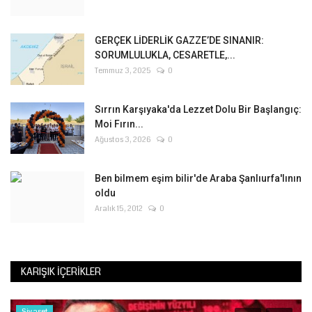
GERÇEK LİDERLİK GAZZE’DE SINANIR:
SORUMLULUKLA, CESARETLE,...
Temmuz 3, 2025
0
Sırrın Karşıyaka'da Lezzet Dolu Bir Başlangıç:
Moi Fırın...
Ağustos 3, 2026
0
Ben bilmem eşim bilir'de Araba Şanlıurfa'lının
oldu
Aralık 15, 2012
0
KARIŞIK İÇERIKLER
Siyaset