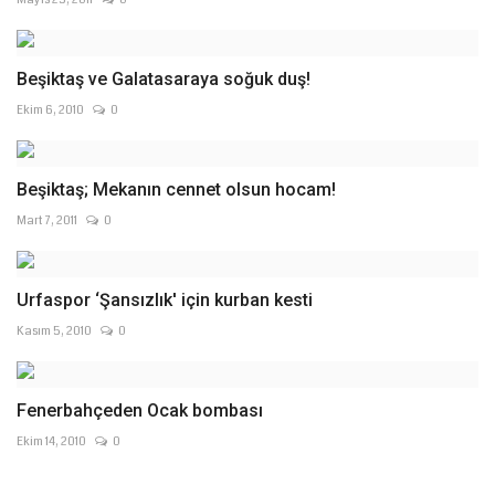
Beşiktaş ve Galatasaraya soğuk duş!
Ekim 6, 2010
0
Beşiktaş; Mekanın cennet olsun hocam!
Mart 7, 2011
0
Urfaspor ‘Şansızlık' için kurban kesti
Kasım 5, 2010
0
Fenerbahçeden Ocak bombası
Ekim 14, 2010
0