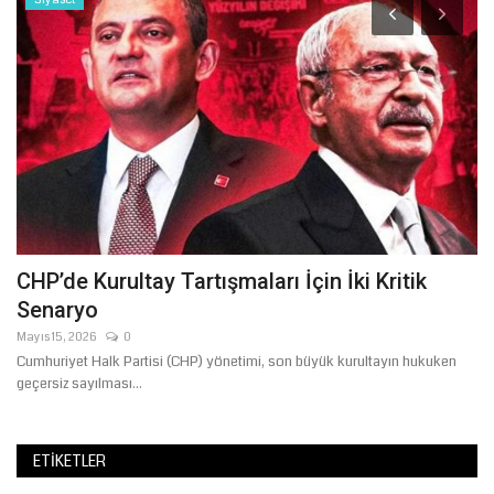
CHP’de Kurultay Tartışmaları İçin İki Kritik
Ş
Senaryo
K
Mayıs 15, 2026
0
Ağ
Cumhuriyet Halk Partisi (CHP) yönetimi, son büyük kurultayın hukuken
Şa
geçersiz sayılması...
gö
ETIKETLER