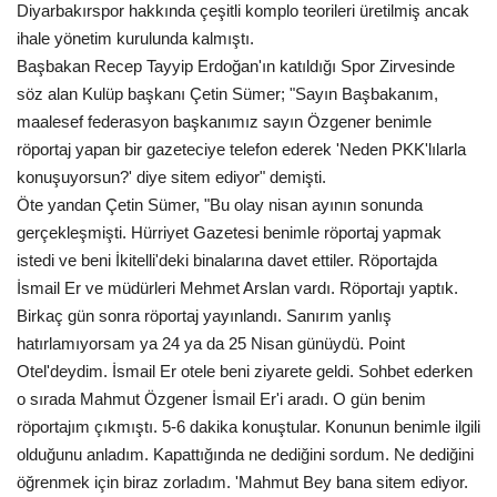
Diyarbakırspor hakkında çeşitli komplo teorileri üretilmiş ancak
Gündem
ihale yönetim kurulunda kalmıştı.
Başbakan Recep Tayyip Erdoğan'ın katıldığı Spor Zirvesinde
Tekno Bilim
söz alan Kulüp başkanı Çetin Sümer; "Sayın Başbakanım,
maalesef federasyon başkanımız sayın Özgener benimle
Ekonomi
röportaj yapan bir gazeteciye telefon ederek 'Neden PKK'lılarla
konuşuyorsun?' diye sitem ediyor" demişti.
Öte yandan Çetin Sümer, "Bu olay nisan ayının sonunda
Siyaset
gerçekleşmişti. Hürriyet Gazetesi benimle röportaj yapmak
istedi ve beni İkitelli'deki binalarına davet ettiler. Röportajda
Galeriler
İsmail Er ve müdürleri Mehmet Arslan vardı. Röportajı yaptık.
Birkaç gün sonra röportaj yayınlandı. Sanırım yanlış
Yaşam
hatırlamıyorsam ya 24 ya da 25 Nisan günüydü. Point
Otel'deydim. İsmail Er otele beni ziyarete geldi. Sohbet ederken
Künye
o sırada Mahmut Özgener İsmail Er'i aradı. O gün benim
röportajım çıkmıştı. 5-6 dakika konuştular. Konunun benimle ilgili
Sağlık
olduğunu anladım. Kapattığında ne dediğini sordum. Ne dediğini
öğrenmek için biraz zorladım. 'Mahmut Bey bana sitem ediyor.
İletişim