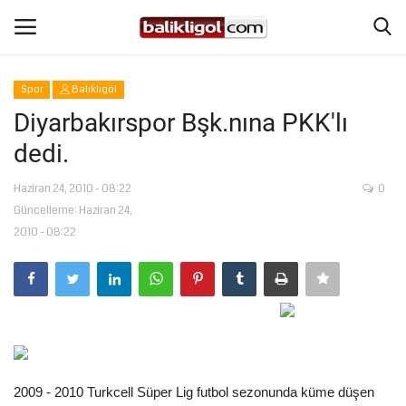
Spor
Balıklıgöl
Giriş Yap
Kaydol
Diyarbakırspor Bşk.nına PKK'lı
dedi.
Anasayfa
Haziran 24, 2010 - 08:22
0
Köşe Yazıları
Güncelleme: Haziran 24,
2010 - 08:22
Magazin
Şanlıurfa
Eğitim
Spor
2009 - 2010 Turkcell Süper Lig futbol sezonunda küme düşen