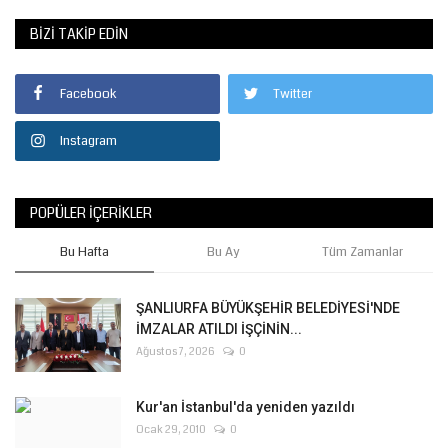
BIZI TAKIP EDIN
Facebook
Twitter
Instagram
POPÜLER İÇERIKLER
Bu Hafta
Bu Ay
Tüm Zamanlar
ŞANLIURFA BÜYÜKŞEHİR BELEDİYESİ'NDE
İMZALAR ATILDI İŞÇİNİN...
Ağustos 7, 2026
0
Kur'an İstanbul'da yeniden yazıldı
Ocak 29, 2010
0