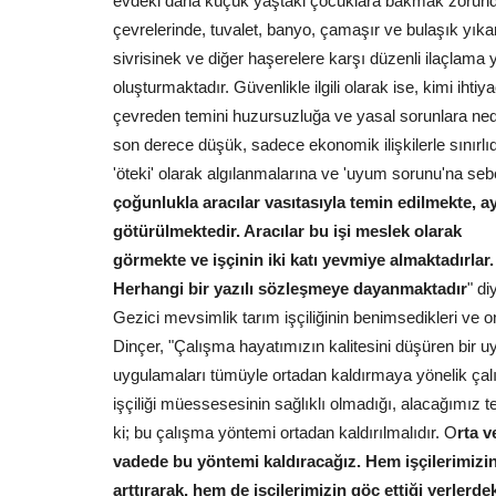
evdeki daha küçük yaştaki çocuklara bakmak zorunda ka
çevrelerinde, tuvalet, banyo, çamaşır ve bulaşık yı
sivrisinek ve diğer haşerelere karşı düzenli ilaçlama 
oluşturmaktadır. Güvenlikle ilgili olarak ise, kimi ihti
çevreden temini huzursuzluğa ve yasal sorunlara neden
son derece düşük, sadece ekonomik ilişkilerle sınırlıdır.
Magazin
'öteki' olarak algılanmalarına ve 'uyum sorunu'na se
çoğunlukla aracılar vasıtasıyla temin edilmekte, ayn
götürülmektedir. Aracılar bu işi meslek olarak
görmekte ve işçinin iki katı yevmiye almaktadırlar. İ
Herhangi bir yazılı sözleşmeye dayanmaktadır
" di
Gezici mevsimlik tarım işçiliğinin benimsedikleri ve o
Dinçer, "Çalışma hayatımızın kalitesini düşüren bir 
uygulamaları tümüyle ortadan kaldırmaya yönelik çalı
GAİN MEDYA VE ANAHAT HOL
işçiliği müessesesinin sağlıklı olmadığı, alacağımız 
OPERASYONUNDA YENİ DALGA:.
ki; bu çalışma yöntemi ortadan kaldırılmalıdır. O
rta 
Aralık 18, 2025
0
vadede bu yöntemi kaldıracağız. Hem işçilerimizin
İstanbul Cumhuriyet Başsavcılığı tarafından Anaha
arttırarak, hem de işçilerimizin göç ettiği yerlerde