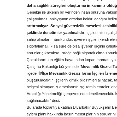
yönelik başlatılan...
daha sağlıklı süreçleri oluşturma imkanımız ol
Genelge ile ülkenin bir yerinden insan onuruna yakışm
çalıştırılması anlayışının ortadan kaldırılacağını belirt
arttırmalıyız. Sosyal güvensizlik meselesi kesinl
şeklinde denetimler yapılmalıdır
. İşçilerimizin çalı
sahip olmaları mümkündür; işveren işçileri kendi elem
sigortalamalı, kısa süre de olsa işveren işçinin çalışt
sorunlar çıkacaksa, isteğe bağlı sigortalı olma zorunlu
Çocuklarımızın eğitim hayatından koparılmaması ya d
Çalışma Bakanlığı bünyesinde
'Mevsimlik Gezici Tar
ilçede
'İl/İlçe Mevsimlik Gezici Tarım İşçileri İzlem
oluşturulacaktır. İşçilerin kimlik bildirimleri alınacak,
belgesi olmayan iş aracılarının işçi temin etmeleri en
Aracılığı Yönetmeliği' çerçevesinde denetlenecektir. İ
sağlanacaktır" dedi.
Bu arada toplantıya katılan Diyarbakır Büyükşehir 
eylem planı hakkında basın mensuplarının sorularını 