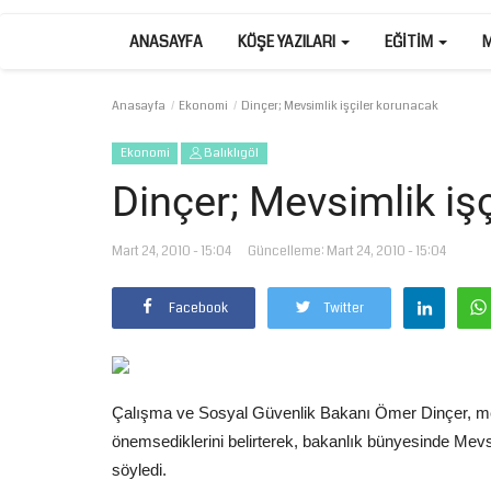
ANASAYFA
KÖŞE YAZILARI
EĞITIM
Anasayfa
Ekonomi
Dinçer; Mevsimlik işçiler korunacak
Ekonomi
Balıklıgöl
Dinçer; Mevsimlik iş
Mart 24, 2010 - 15:04
Güncelleme: Mart 24, 2010 - 15:04
Facebook
Twitter
Çalışma ve Sosyal Güvenlik Bakanı Ömer Dinçer, mevs
önemsediklerini belirterek, bakanlık bünyesinde Mevsi
söyledi.