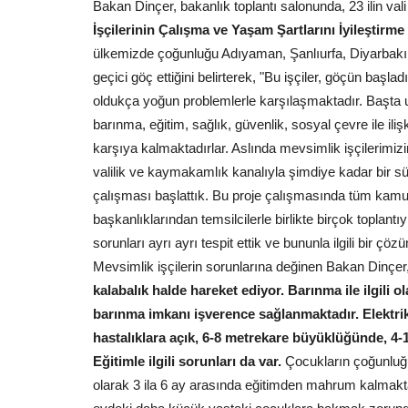
Bakan Dinçer, bakanlık toplantı salonunda, 23 ilin va
İşçilerinin Çalışma ve Yaşam Şartlarını İyileştirme
ülkemizde çoğunluğu Adıyaman, Şanlıurfa, Diyarbakır
geçici göç ettiğini belirterek, "Bu işçiler, göçün başl
oldukça yoğun problemlerle karşılaşmaktadır. Başta
barınma, eğitim, sağlık, güvenlik, sosyal çevre ile iliş
karşıya kalmaktadırlar. Aslında mevsimlik işçilerimi
valilik ve kaymakamlık kanalıyla şimdiye kadar bir sürü
çalışması başlattık. Bu proje çalışmasında tüm kamu k
başkanlıklarından temsilcilerle birlikte birçok toplantıy
sorunları ayrı ayrı tespit ettik ve bununla ilgili bir çöz
Mevsimlik işçilerin sorunlarına değinen Bakan Dinçer
kalabalık halde hareket ediyor. Barınma ile ilgili o
barınma imkanı işverence sağlanmaktadır. Elektrik
hastalıklara açık, 6-8 metrekare büyüklüğünde, 4-
Eğitimle ilgili sorunları da var.
Çocukların çoğunluğu
olarak 3 ila 6 ay arasında eğitimden mahrum kalmakta