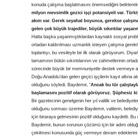
konuda çalışma başlatmasını önemsediğini belirterek,
milyon mevsimlik gezici işçi potansiyeli var. Tür
akım var. Gerek seyahat boyunca, gerekse çalışma
gelen çok büyük trajediler, büyük sıkıntılar ya
Hatta başka yaşanmışlıklardan kaynaklı sosyal proble
ortadan kaldırılması uzmanlık isteyen çalışma gerektir
toplantıyı, bu vesileyle bir ilk olarak görüyorum. Diy
tamamının bütün sıkıntılarının ve zahmetlerinin ortad
sürecinde büyük bir memnuniyetle destek vermeye aç
Doğu Anadolu'dan gelen geçici işçilerin kayıt altına al
olduğunu söyledi. Baydemir, "
Ancak bu tür çalıştayl
başlamasını pozitif olarak görüyoruz. Şüphesiz ki 
Bir gazetecinin genelgenin her yıl valilik ve belediyeler
olduğunu sorması üzerine Baydemir, valilerin, belediy
için biraraya gelmesinin pozitif olduğunu kaydetti. 
Baydemir, bunun sorunun çözümü için bir adım olduğu
çekilmesi konusunda güç vermeye devam edeklerini