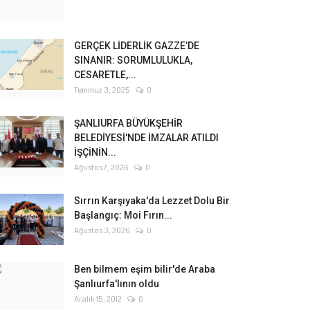
GERÇEK LİDERLİK GAZZE’DE
SINANIR: SORUMLULUKLA,
CESARETLE,...
Temmuz 3, 2025
0
ŞANLIURFA BÜYÜKŞEHİR
BELEDİYESİ'NDE İMZALAR ATILDI
İŞÇİNİN...
Ağustos 7, 2026
0
Sırrın Karşıyaka'da Lezzet Dolu Bir
Başlangıç: Moi Fırın...
Ağustos 3, 2026
0
Ben bilmem eşim bilir'de Araba
Şanlıurfa'lının oldu
Aralık 15, 2012
0