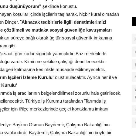
duğunu düşünüyorum"
şeklinde konuştu.
ayan koşullar içinde işçilerin taşınarak, hiçbir kural olmadan
en Dinçer, "
Alınacak tedbirlerle ilgili denetimlerimizi
ikle çözülmeli ve mutlaka sosyal güvenliğe kavuşmaları
ştıkları süreye bağlı olarak üç tür sosyal güvenlik imkanına
anı gibi
ığı saat, gün kadar sigortalı yapmalıdır. Bazı nedenlerle
luğu vardır. Kimin ne şekilde çalıştığı denetlenecektir.
a geri kalmasına kesinlikle müsaade edilmeyecektir.
ım İşçileri İzleme Kurulu'
oluşturulacaktır. Ayrıca her il ve
e Kurulu'
 tarımda iş aracılarının belgelendirilmesi zorunlu hale getirilecek,
gellenecektir. Türkiye İş Kurumu tarafından 'Tarımda İş
şçiler için il/ilçe merkezlerinde geçici konaklama imkanı
Belediye Başkan Osman Baydemir, Çalışma Bakanlığı'nın
cevaplandırdı. Baydemir, Çalışma Bakanlığı'nın böyle bir