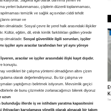
lıyorlar. Sağlıkla ilgili olarak barınma yerleri ve
kama yerleri bulunmaması, çöplerin düzenli toplanmaması,
yapılmaması temizlik ve sağlık açısından ciddi tehdit
yaçlarını orman ve
 olmaktadır. Sosyal çevre ile yerel halk arasındaki ilişkiler
 Kültür, eğitim, dil, etnik kimlik farklılıkları gidilen yörede
Köşe Yazıları
bep olmaktadır.
Sosyal güvenlikle ilgili sorunları, işçiler
BAĞLILARININ “BABO”SU:
ı işçiler aynı aracılar tarafından her yıl aynı yöreye
ABDÜLHEKİM TAŞKIN, ŞECERESİ,
BABASI...
şveren, aracılar ve işçiler arasındaki ilişki kayıt dışıdır.
Temmuz 16, 2026
0
ye konuştu.
nay verdikleri bir çalışma yöntemi olmadığının altını çizen
uygulama olarak değerlendiriyoruz. Bu tür çalışma ve
şmaları yaptığımızı belirtmek istiyorum. Mevsimlik geçici
DİNG
E
tedbirlerle de bunu çözmekte zorlanacağımızı bilerek diyoruz
..
K
ve uzun
Te
 bulunduğu illerde iş ve istihdam yaratma kapasitesini
t Holding’e
ki ihtiyaçları karşılamaya yönelik olarak alınacak bir takım