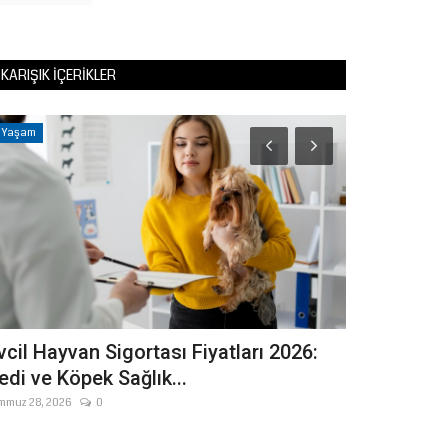
KARIŞIK İÇERIKLER
Yaşam
Eğitim
vcil Hayvan Sigortası Fiyatları 2026:
Milyonların
edi ve Köpek Sağlık...
KPSS Başvur
mmuz 28, 2026
0
Temmuz 1, 2026
Ölçme, Seçme ve 