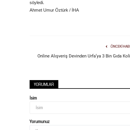
söyledi.
Ahmet Umur Öztürk / İHA
ÖNCEKI HAB
Online Alışveriş Devinden Urfa’ya 3 Bin Gıda Koli
YORUMLAR
İsim
Yorumunuz