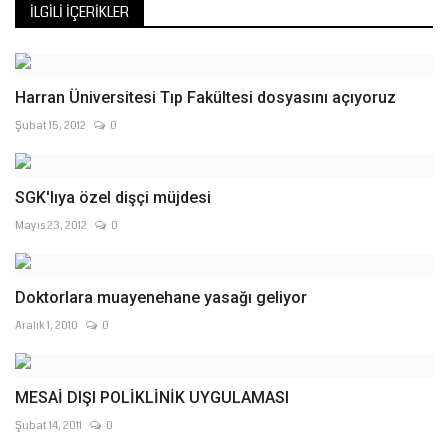
İLGILI İÇERIKLER
Harran Üniversitesi Tıp Fakültesi dosyasını açıyoruz
Şubat 15, 2012
0
SGK'lıya özel dişçi müjdesi
Mayıs 23, 2012
0
Doktorlara muayenehane yasağı geliyor
Aralık 1, 2010
0
MESAİ DIŞI POLİKLİNİK UYGULAMASI
Şubat 14, 2011
0