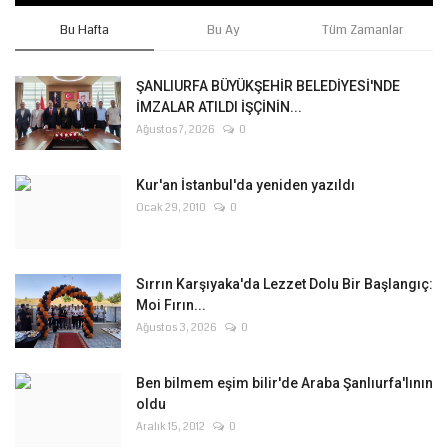
Bu Hafta
Bu Ay
Tüm Zamanlar
ŞANLIURFA BÜYÜKŞEHİR BELEDİYESİ'NDE
İMZALAR ATILDI İŞÇİNİN...
Ağustos 7, 2026
0
Kur'an İstanbul'da yeniden yazıldı
Ocak 29, 2010
0
Sırrın Karşıyaka'da Lezzet Dolu Bir Başlangıç:
Moi Fırın...
Ağustos 3, 2026
0
Ben bilmem eşim bilir'de Araba Şanlıurfa'lının
oldu
Aralık 15, 2012
0