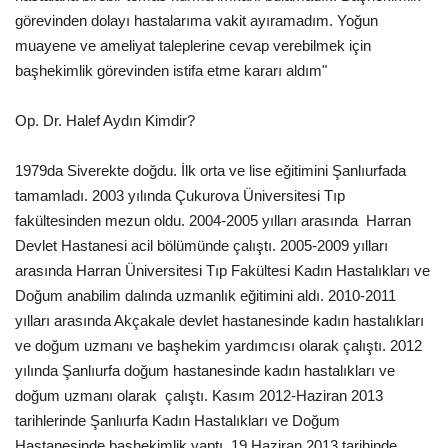
görevinden dolayı hastalarıma vakit ayıramadım. Yoğun
Kültür Sanat
muayene ve ameliyat taleplerine cevap verebilmek için
başhekimlik görevinden istifa etme kararı aldım"
Op. Dr. Halef Aydın Kimdir?
1979da Siverekte doğdu. İlk orta ve lise eğitimini Şanlıurfada
tamamladı. 2003 yılında Çukurova Üniversitesi Tıp
fakültesinden mezun oldu. 2004-2005 yılları arasında Harran
Devlet Hastanesi acil bölümünde çalıştı. 2005-2009 yılları
arasında Harran Üniversitesi Tıp Fakültesi Kadın Hastalıkları ve
Doğum anabilim dalında uzmanlık eğitimini aldı. 2010-2011
yılları arasında Akçakale devlet hastanesinde kadın hastalıkları
ve doğum uzmanı ve başhekim yardımcısı olarak çalıştı. 2012
yılında Şanlıurfa doğum hastanesinde kadın hastalıkları ve
doğum uzmanı olarak çalıştı. Kasım 2012-Haziran 2013
tarihlerinde Şanlıurfa Kadın Hastalıkları ve Doğum
Hastanesinde başhekimlik yaptı. 19 Haziran 2013 tarihinde