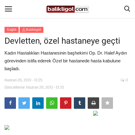
Sağlık
Balıklıgöl
Giriş Yap
Kaydol
Devletten, özel hastaneye geçti
Anasayfa
Kadın Hastalıkları Hastanesinin başhekimi Op. Dr. Halef Aydın
görevinden istifa ederek Özel bir hastanede hasta kabulune
Köşe Yazıları
başladı.
Haziran 26, 2013 - 13:25
0
Magazin
Güncelleme: Haziran 26, 2013 - 13:25
Şanlıurfa
Eğitim
Spor