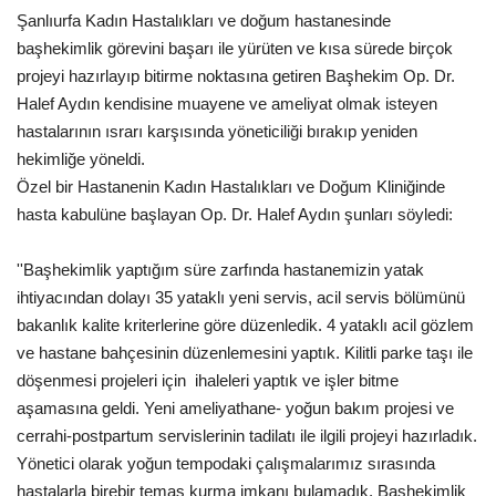
Şanlıurfa Kadın Hastalıkları ve doğum hastanesinde
Gündem
başhekimlik görevini başarı ile yürüten ve kısa sürede birçok
projeyi hazırlayıp bitirme noktasına getiren Başhekim Op. Dr.
Tekno Bilim
Halef Aydın kendisine muayene ve ameliyat olmak isteyen
hastalarının ısrarı karşısında yöneticiliği bırakıp yeniden
Ekonomi
hekimliğe yöneldi.
Özel bir Hastanenin Kadın Hastalıkları ve Doğum Kliniğinde
Siyaset
hasta kabulüne başlayan Op. Dr. Halef Aydın şunları söyledi:
Galeriler
''Başhekimlik yaptığım süre zarfında hastanemizin yatak
ihtiyacından dolayı 35 yataklı yeni servis, acil servis bölümünü
Yaşam
bakanlık kalite kriterlerine göre düzenledik. 4 yataklı acil gözlem
ve hastane bahçesinin düzenlemesini yaptık. Kilitli parke taşı ile
Künye
döşenmesi projeleri için ihaleleri yaptık ve işler bitme
aşamasına geldi. Yeni ameliyathane- yoğun bakım projesi ve
Sağlık
cerrahi-postpartum servislerinin tadilatı ile ilgili projeyi hazırladık.
Yönetici olarak yoğun tempodaki çalışmalarımız sırasında
İletişim
hastalarla birebir temas kurma imkanı bulamadık. Başhekimlik