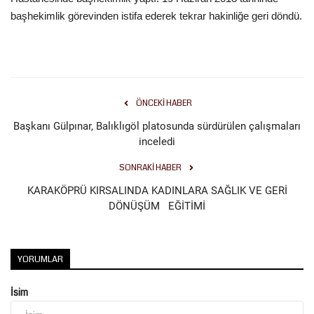
başhekimlik görevinden istifa ederek tekrar hakinliğe geri döndü.
ÖNCEKI HABER
Başkanı Gülpınar, Balıklıgöl platosunda sürdürülen çalışmaları
inceledi
SONRAKI HABER
KARAKÖPRÜ KIRSALINDA KADINLARA SAĞLIK VE GERİ
DÖNÜŞÜM EĞİTİMİ
YORUMLAR
İsim