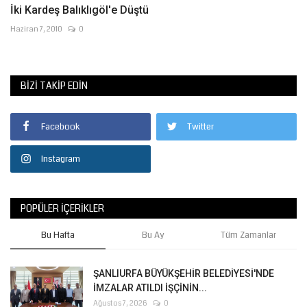
İki Kardeş Balıklıgöl'e Düştü
Haziran 7, 2010
0
BIZI TAKIP EDIN
Facebook
Twitter
Instagram
POPÜLER İÇERIKLER
Bu Hafta
Bu Ay
Tüm Zamanlar
ŞANLIURFA BÜYÜKŞEHİR BELEDİYESİ'NDE
İMZALAR ATILDI İŞÇİNİN...
Ağustos 7, 2026
0