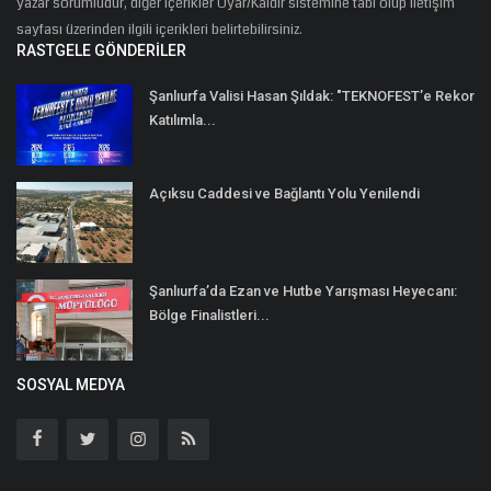
yazar sorumludur, diğer içerikler Uyar/Kaldır sistemine tabi olup iletişim
sayfası üzerinden ilgili içerikleri belirtebilirsiniz.
RASTGELE GÖNDERILER
Şanlıurfa Valisi Hasan Şıldak: "TEKNOFEST’e Rekor
Katılımla...
Açıksu Caddesi ve Bağlantı Yolu Yenilendi
Şanlıurfa’da Ezan ve Hutbe Yarışması Heyecanı:
Bölge Finalistleri...
SOSYAL MEDYA