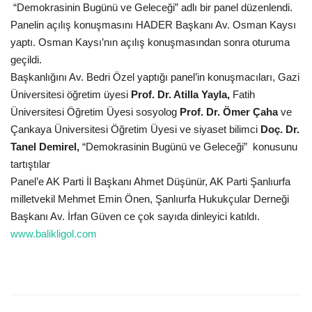
“Demokrasinin Bugünü ve Geleceği” adlı bir panel düzenlendi.
Gündem
Panelin açılış konuşmasını HADER Başkanı Av. Osman Kaysı
yaptı. Osman Kaysı’nın açılış konuşmasından sonra oturuma
Tekno Bilim
geçildi.
Başkanlığını Av. Bedri Özel yaptığı panel’in konuşmacıları, Gazi
Ekonomi
Üniversitesi öğretim üyesi
Prof. Dr. Atilla Yayla,
Fatih
Üniversitesi Öğretim Üyesi sosyolog
Prof. Dr. Ömer Çaha
ve
Siyaset
Çankaya Üniversitesi Öğretim Üyesi ve siyaset bilimci
Doç. Dr.
Tanel Demirel,
“Demokrasinin Bugünü ve Geleceği”
konusunu
tartıştılar
Galeriler
Panel’e AK Parti İl Başkanı Ahmet Düşünür, AK Parti Şanlıurfa
milletvekil Mehmet Emin Önen, Şanlıurfa Hukukçular Derneği
Yaşam
Başkanı Av. İrfan Güven ce çok sayıda dinleyici katıldı.
www.balikligol.com
Künye
Sağlık
İletişim