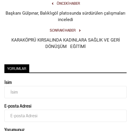
ÖNCEKI HABER
Kültür Sanat
Başkanı Gülpınar, Balıklıgöl platosunda sürdürülen çalışmaları
inceledi
SONRAKI HABER
KARAKÖPRÜ KIRSALINDA KADINLARA SAĞLIK VE GERİ
DÖNÜŞÜM EĞİTİMİ
YORUMLAR
İsim
E-posta Adresi
Yorumunuz