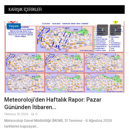
KARIŞIK İÇERIKLER
Yaşam
Meteoroloji'den Haftalık Rapor: Pazar
Ş
Gününden İtibaren...
M
Temmuz 31, 2026
0
Te
Meteoroloji Genel Müdürlüğü (MGM), 31 Temmuz - 6 Ağustos 2026
15
tarihlerini kapsayan...
bo