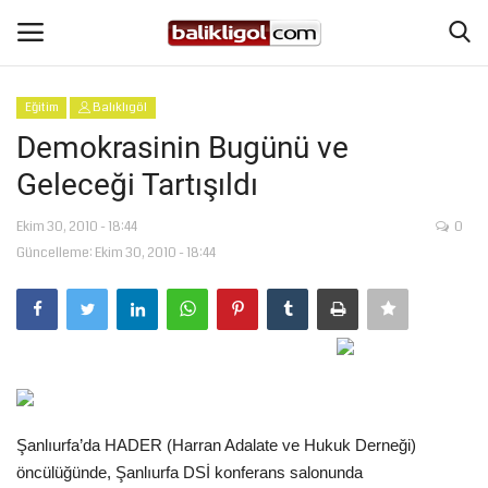
Eğitim
Balıklıgöl
Giriş Yap
Kaydol
Demokrasinin Bugünü ve
Geleceği Tartışıldı
Anasayfa
Ekim 30, 2010 - 18:44
0
Köşe Yazıları
Güncelleme: Ekim 30, 2010 - 18:44
Magazin
Şanlıurfa
Eğitim
Şanlıurfa’da HADER (Harran Adalate ve Hukuk Derneği)
Spor
öncülüğünde, Şanlıurfa DSİ konferans salonunda