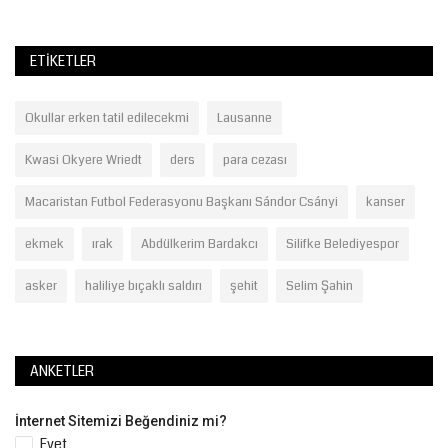
ETIKETLER
Okullar erken tatil edilecekmi
Lausanne
Kwasi Okyere Wriedt
ders
para cezası
Macaristan Futbol Federasyonu Başkanı Sándor Csányi
kanser
ekmek
ırak
Abdülkerim Bardakcı
Silifke Belediyespor
asker
haliliye bıçaklı saldırı
şehit
Selim Şahin
ANKETLER
İnternet Sitemizi Beğendiniz mi?
Evet