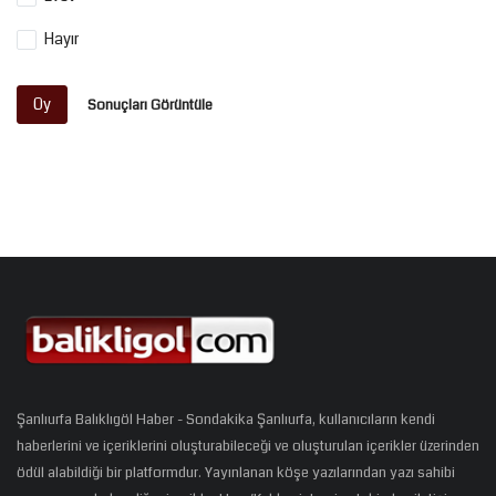
Hayır
Oy
Sonuçları Görüntüle
Şanlıurfa Balıklıgöl Haber - Sondakika Şanlıurfa, kullanıcıların kendi
haberlerini ve içeriklerini oluşturabileceği ve oluşturulan içerikler üzerinden
ödül alabildiği bir platformdur. Yayınlanan köşe yazılarından yazı sahibi