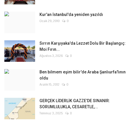
Kur'an İstanbul'da yeniden yazıldı
Ocak 29, 2010
0
Sırrın Karşıyaka'da Lezzet Dolu Bir Başlangıç:
Moi Fırın...
Ağustos 3, 2026
0
Ben bilmem eşim bilir'de Araba Şanlıurfa'lının
oldu
Aralık 15, 2012
0
GERÇEK LİDERLİK GAZZE’DE SINANIR:
SORUMLULUKLA, CESARETLE,...
Temmuz 3, 2025
0