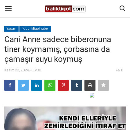
Yaşam
balikligolhaber
Giriş Yap
Kaydol
Cani Anne sadece biberonuna
tiner koymamış, çorbasına da
Anasayfa
çamaşır suyu koymuş
Köşe Yazıları
Kasım 22, 2024 - 08:30
0
Magazin
Şanlıurfa
Eğitim
Spor