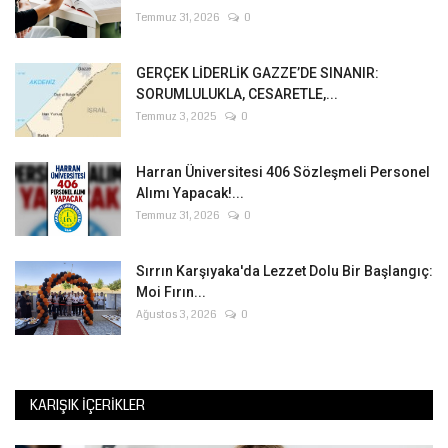
Temmuz 31, 2026
0
GERÇEK LİDERLİK GAZZE’DE SINANIR:
SORUMLULUKLA, CESARETLE,...
Temmuz 3, 2025
0
Harran Üniversitesi 406 Sözleşmeli Personel
Alımı Yapacak!...
Temmuz 31, 2026
0
Sırrın Karşıyaka'da Lezzet Dolu Bir Başlangıç:
Moi Fırın...
Ağustos 3, 2026
0
KARIŞIK İÇERIKLER