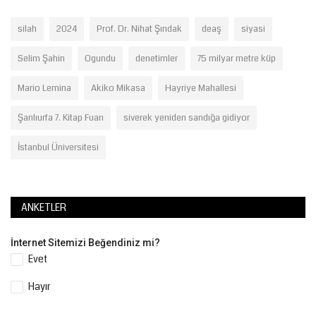
silah
2024
Prof. Dr. Nihat Şındak
deaş
siyasi
Selim Şahin
Ogundu
denetimler
75 milyar metre küp
Mario Lemina
Akiko Mikasa
Hayriye Mahallesi
Şanlıurfa 7. Kitap Fuarı
siverek yeniden sandığa gidiyor
İstanbul Üniversitesi
ANKETLER
İnternet Sitemizi Beğendiniz mi?
Evet
Hayır