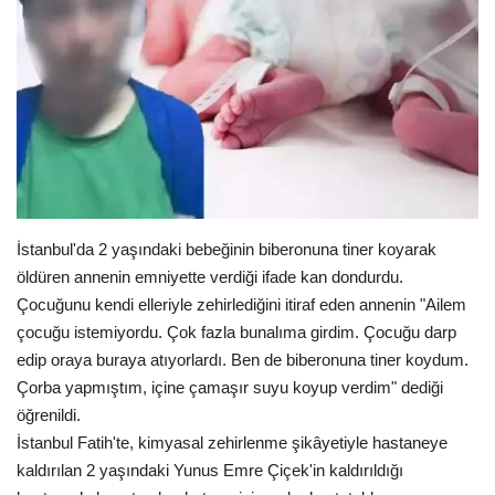
Gündem
Tekno Bilim
Ekonomi
Siyaset
İstanbul'da 2 yaşındaki bebeğinin biberonuna tiner koyarak
Galeriler
öldüren annenin emniyette verdiği ifade kan dondurdu.
Çocuğunu kendi elleriyle zehirlediğini itiraf eden annenin "Ailem
Yaşam
çocuğu istemiyordu. Çok fazla bunalıma girdim. Çocuğu darp
edip oraya buraya atıyorlardı. Ben de biberonuna tiner koydum.
Künye
Çorba yapmıştım, içine çamaşır suyu koyup verdim" dediği
öğrenildi.
Sağlık
İstanbul Fatih'te, kimyasal zehirlenme şikâyetiyle hastaneye
kaldırılan 2 yaşındaki Yunus Emre Çiçek'in kaldırıldığı
İletişim