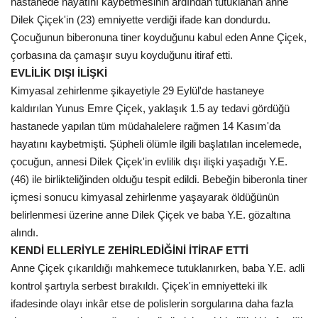
hastanede hayatını kaybetmesinin ardından tutuklanan anne
Dilek Çiçek'in (23) emniyette verdiği ifade kan dondurdu.
Kültür Sanat
Çocuğunun biberonuna tiner koyduğunu kabul eden Anne Çiçek,
çorbasına da çamaşır suyu koyduğunu itiraf etti.
EVLİLİK DIŞI İLİŞKİ
Kimyasal zehirlenme şikayetiyle 29 Eylül'de hastaneye
kaldırılan Yunus Emre Çiçek, yaklaşık 1.5 ay tedavi gördüğü
hastanede yapılan tüm müdahalelere rağmen 14 Kasım'da
hayatını kaybetmişti. Şüpheli ölümle ilgili başlatılan incelemede,
çocuğun, annesi Dilek Çiçek'in evlilik dışı ilişki yaşadığı Y.E.
(46) ile birlikteliğinden olduğu tespit edildi. Bebeğin biberonla tiner
içmesi sonucu kimyasal zehirlenme yaşayarak öldüğünün
belirlenmesi üzerine anne Dilek Çiçek ve baba Y.E. gözaltına
alındı.
KENDİ ELLERİYLE ZEHİRLEDİĞİNİ İTİRAF ETTİ
Anne Çiçek çıkarıldığı mahkemece tutuklanırken, baba Y.E. adli
kontrol şartıyla serbest bırakıldı. Çiçek'in emniyetteki ilk
ifadesinde olayı inkâr etse de polislerin sorgularına daha fazla