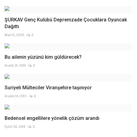
ŞURKAV Genç Kulübü Depremzade Çocuklara Oyuncak
Dağıttı
Mart 6, 2020
0
Bu ailenin yüzünü kim güldürecek?
Aralık 31, 2014
0
Suriyeli Mülteciler Viranşehire taşınıyor
Aralık 24, 2013
0
Bedensel engellilere yönelik çözüm arandı
Eylül 30, 2014
0