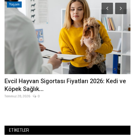
Yaşam
Evcil Hayvan Sigortası Fiyatları 2026: Kedi ve
C
Köpek Sağlık...
Y
Temmuz 28, 2026
0
Ha
i
CH
de
ETIKETLER