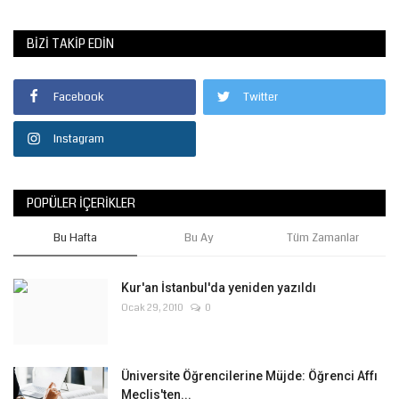
BIZI TAKIP EDIN
Facebook
Twitter
Instagram
POPÜLER İÇERIKLER
Bu Hafta
Bu Ay
Tüm Zamanlar
Kur'an İstanbul'da yeniden yazıldı
Ocak 29, 2010
0
Üniversite Öğrencilerine Müjde: Öğrenci Affı
Meclis'ten...