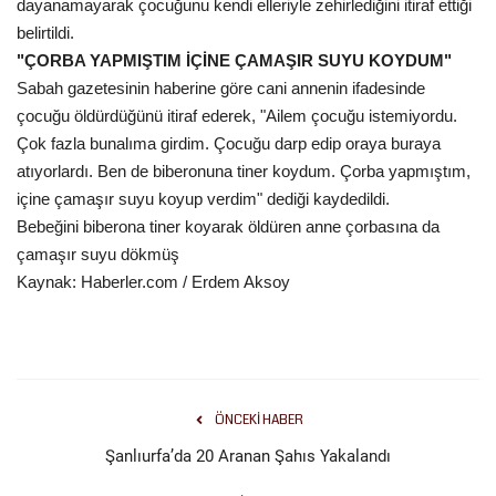
dayanamayarak çocuğunu kendi elleriyle zehirlediğini itiraf ettiği
belirtildi.
"ÇORBA YAPMIŞTIM İÇİNE ÇAMAŞIR SUYU KOYDUM"
Sabah gazetesinin haberine göre cani annenin ifadesinde
çocuğu öldürdüğünü itiraf ederek, "Ailem çocuğu istemiyordu.
Çok fazla bunalıma girdim. Çocuğu darp edip oraya buraya
atıyorlardı. Ben de biberonuna tiner koydum. Çorba yapmıştım,
içine çamaşır suyu koyup verdim" dediği kaydedildi.
Bebeğini biberona tiner koyarak öldüren anne çorbasına da
çamaşır suyu dökmüş
Kaynak: Haberler.com / Erdem Aksoy
ÖNCEKI HABER
Şanlıurfa’da 20 Aranan Şahıs Yakalandı