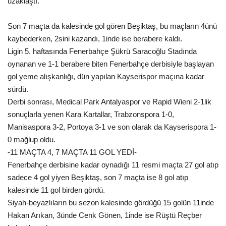
uzaklaştı.
Gündem
Son 7 maçta da kalesinde gol gören Beşiktaş, bu maçların 4ünü
kaybederken, 2sini kazandı, 1inde ise berabere kaldı.
Tekno Bilim
Ligin 5. haftasında Fenerbahçe Şükrü Saracoğlu Stadında
oynanan ve 1-1 berabere biten Fenerbahçe derbisiyle başlayan
Ekonomi
gol yeme alışkanlığı, dün yapılan Kayserispor maçına kadar
sürdü.
Galeriler
Derbi sonrası, Medical Park Antalyaspor ve Rapid Wieni 2-1lik
sonuçlarla yenen Kara Kartallar, Trabzonspora 1-0,
Siyaset
Manisaspora 3-2, Portoya 3-1 ve son olarak da Kayserispora 1-
0 mağlup oldu.
Künye
-11 MAÇTA 4, 7 MAÇTA 11 GOL YEDİ-
Fenerbahçe derbisine kadar oynadığı 11 resmi maçta 27 gol atıp
Yaşam
sadece 4 gol yiyen Beşiktaş, son 7 maçta ise 8 gol atıp
kalesinde 11 gol birden gördü.
Sağlık
Siyah-beyazlıların bu sezon kalesinde gördüğü 15 golün 11inde
Hakan Arıkan, 3ünde Cenk Gönen, 1inde ise Rüştü Reçber
İletişim