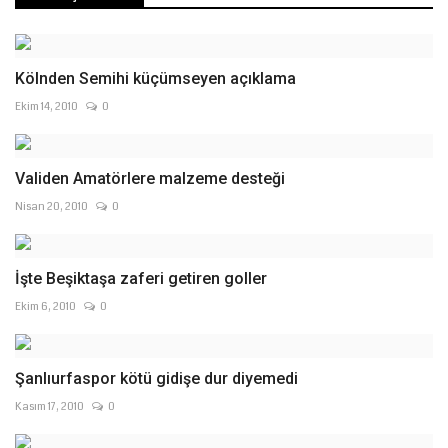
Kölnden Semihi küçümseyen açıklama
Ekim 14, 2010
0
Validen Amatörlere malzeme desteği
Nisan 20, 2010
0
İşte Beşiktaşa zaferi getiren goller
Ekim 6, 2010
0
Şanlıurfaspor kötü gidişe dur diyemedi
Kasım 17, 2010
0