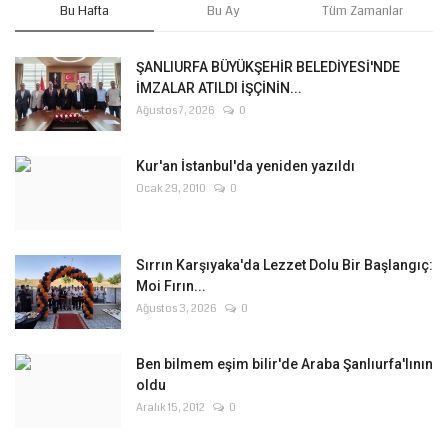
Bu Hafta
Bu Ay
Tüm Zamanlar
ŞANLIURFA BÜYÜKŞEHİR BELEDİYESİ'NDE
İMZALAR ATILDI İŞÇİNİN...
Ağustos 7, 2026
0
Kur'an İstanbul'da yeniden yazıldı
Ocak 29, 2010
0
Sırrın Karşıyaka'da Lezzet Dolu Bir Başlangıç:
Moi Fırın...
Ağustos 3, 2026
0
Ben bilmem eşim bilir'de Araba Şanlıurfa'lının
oldu
Aralık 15, 2012
0