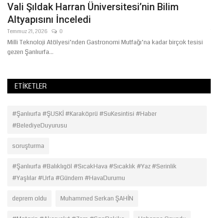
Vali Şıldak Harran Üniversitesi’nin Bilim
Ş
Altyapısını İnceledi
D
Temmuz 21, 2026
0
Te
Milli Teknoloji Atölyesi’nden Gastronomi Mutfağı’na kadar birçok tesisi
Şa
gezen Şanlıurfa...
erd
ETIKETLER
#Şanlıurfa #ŞUSKİ #Karaköprü #SuKesintisi #Haber
#BelediyeDuyurusu
soruşturma
#Şanlıurfa #Balıklıgöl #SıcakHava #Sıcaklık #Yaz #Serinlik
#Yaşlılar #Urfa #Gündem #HavaDurumu
deprem oldu
Muhammed Serkan ŞAHİN