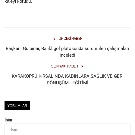
kaleyi korudu.
Kültür Sanat
ÖNCEKI HABER
Başkanı Gülpınar, Balıklıgöl platosunda sürdürülen çalışmaları
inceledi
SONRAKI HABER
KARAKÖPRÜ KIRSALINDA KADINLARA SAĞLIK VE GERİ
DÖNÜŞÜM EĞİTİMİ
YORUMLAR
İsim