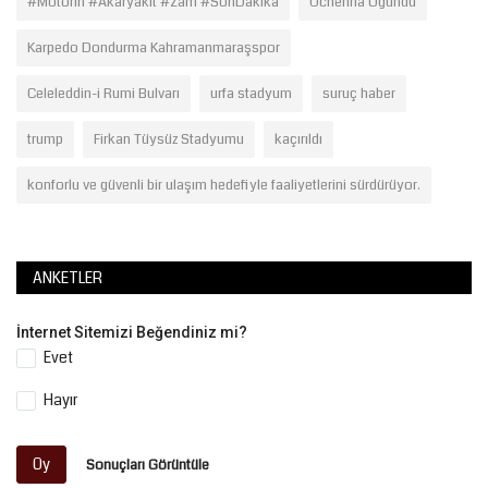
#Motorin #Akaryakıt #Zam #SonDakika
Uchenna Ogundu
Karpedo Dondurma Kahramanmaraşspor
Celeleddin-i Rumi Bulvarı
urfa stadyum
suruç haber
trump
Firkan Tüysüz Stadyumu
kaçırıldı
konforlu ve güvenli bir ulaşım hedefiyle faaliyetlerini sürdürüyor.
ANKETLER
İnternet Sitemizi Beğendiniz mi?
Evet
Hayır
Oy
Sonuçları Görüntüle