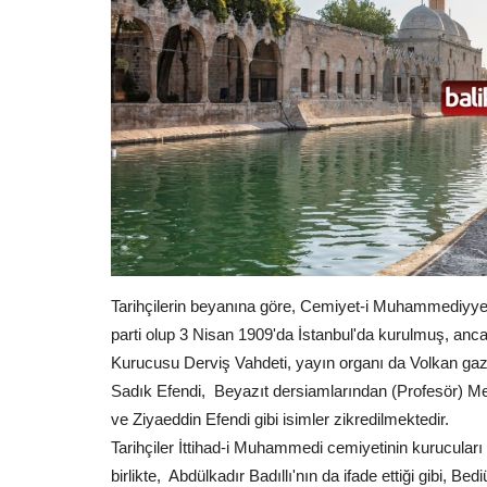
Tarihçilerin beyanına göre, Cemiyet-i Muhammediyye o
parti olup 3 Nisan 1909'da İstanbul'da kurulmuş, anca
Kurucusu Derviş Vahdeti, yayın organı da Volkan ga
Sadık Efendi, Beyazıt dersiamlarından (Profesör) M
ve Ziyaeddin Efendi gibi isimler zikredilmektedir.
Tarihçiler İttihad-i Muhammedi cemiyetinin kurucular
birlikte, Abdülkadır Badıllı'nın da ifade ettiği gibi, 