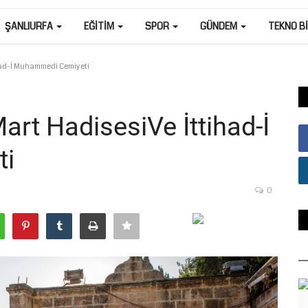
ŞANLIURFA
EĞITIM
SPOR
GÜNDEM
TEKNO B
had-İ Muhammedi Cemiyeti
rt HadisesiVe İttihad-İ
ti
0