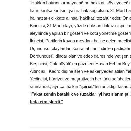
tahmin haritalarına göre,...
"Hakkın hatırını kırmayacağım, hakikati söyleyeceğim. 
hatırı kırılsa kırılsın, yalnız hak sağ olsun. 31 Mart 
hal nazar-ı dikkate alınsa "hakikat" tezahür eder. Onl
Birincisi, 31 Mart olayı, yüzde doksan dokuz nispetind
aleyhinde yapılan bir gösteri ve kötü yönetime gösteril
İkincisi, Partilerin kavga meydanı haline gelen mecliste
Üçüncüsü, olaylardan sonra tahttan indirilen padişahı
Dördüncüsü, dindar olan ve edep dairesinde yetişen as
Beşincisi, Çok büyütülen gazeteci Hasan Fehmi Bey'in k
Altıncısı, Kadro dışına itilen ve askeriyeden atılan
"a
Yedincisi, hürriyet ve meşrutiyetin her türlü sefahetler
sınırlamak, ayrıca, halkın
"şeriat"
ten anladığı kısas 
"
Fakat zemin bataklık ve tuzaklar iyi hazırlanmıştı
feda etmişlerdi."