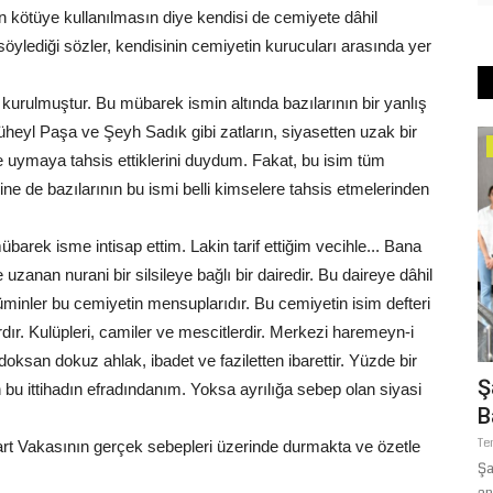
 kötüye kullanılmasın diye kendisi de cemiyete dâhil
lediği sözler, kendisinin cemiyetin kurucuları arasında yer
kurulmuştur. Bu mübarek ismin altında bazılarının bir yanlış
heyl Paşa ve Şeyh Sadık gibi zatların, siyasetten uzak bir
Siyaset
ye uymaya tahsis ettiklerini duydum. Fakat, bu isim tüm
ne de bazılarının bu ismi belli kimselere tahsis etmelerinden
rek isme intisap ettim. Lakin tarif ettiğim vecihle... Bana
nan nurani bir silsileye bağlı bir dairedir. Bu daireye dâhil
inler bu cemiyetin mensuplarıdır. Bu cemiyetin isim defteri
rdır. Kulüpleri, camiler ve mescitlerdir. Merkezi haremeyn-i
 doksan dokuz ahlak, ibadet ve faziletten ibarettir. Yüzde bir
Geri
CHP’de Şanlıurfa Çatlağı: Mahmut
Ş
n bu ittihadın efradındanım. Yoksa ayrılığa sebep olan siyasi
Tanal’dan İl Yönetimine...
B
Haziran 10, 2026
0
Te
art Vakasının gerçek sebepleri üzerinde durmakta ve özetle
ğı son hava
CHP Şanlıurfa Milletvekili Mahmut Tanal, 74 il başkanının ortak
Şa