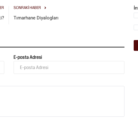
ER
SONRAKI HABER
İ
i?
Tımarhane Diyalogları
E-posta Adresi