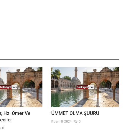
r, Hz. Ömer Ve
ÜMMET OLMA ŞUURU
eciler
Kasım 8, 2024
0
0