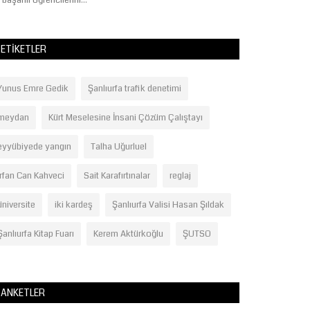
 başarılı öğrencilerini...
güçlendirilmesi ve.
ETIKETLER
Yunus Emre Gedik
Şanlıurfa trafik denetimi
meydan
Kürt Meselesine İnsani Çözüm Çalıştayı
eyyübiyede yangın
Talha Uğurluel
İrfan Can Kahveci
Sait Karafırtınalar
reglaj
üniversite
iki kardeş
Şanlıurfa Valisi Hasan Şıldak
Şanlıurfa Kitap Fuarı
Kerem Aktürkoğlu
ŞUTSO
ANKETLER