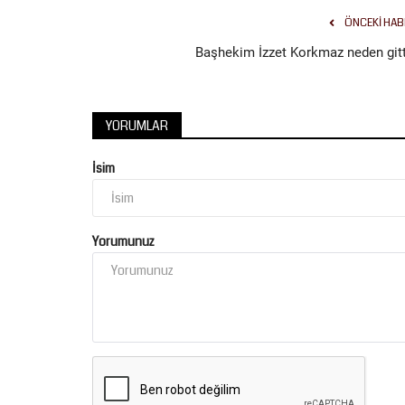
ÖNCEKI HAB
Başhekim İzzet Korkmaz neden gitt
YORUMLAR
İsim
Yorumunuz