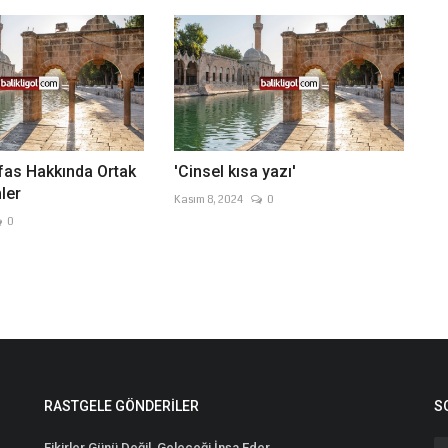
fas Hakkında Ortak
'Cinsel kısa yazı'
ler
Kasım 8, 2024
0
0
RASTGELE GÖNDERILER
S
Fikirler Günü Değil, Geleceği İnşa Eder