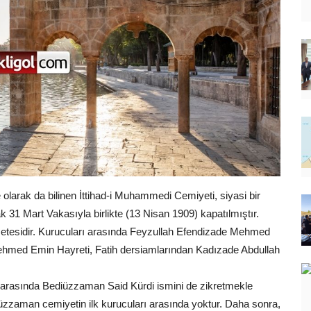
larak da bilinen İttihad-i Muhammedi Cemiyeti, siyasi bir
k 31 Mart Vakasıyla birlikte (13 Nisan 1909) kapatılmıştır.
zetesidir. Kurucuları arasında Feyzullah Efendizade Mehmed
ehmed Emin Hayreti, Fatih dersiamlarından Kadızade Abdullah
ı arasında Bediüzzaman Said Kürdi ismini de zikretmekle
Bediüzzaman cemiyetin ilk kurucuları arasında yoktur. Daha sonra,