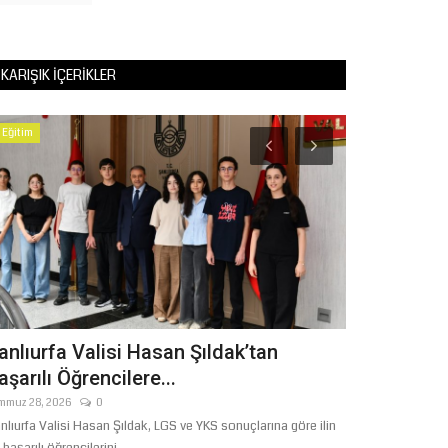
KARIŞIK İÇERIKLER
Eğitim
Eğitim
anlıurfa Valisi Hasan Şıldak’tan
Şanlıurfa'd
aşarılı Öğrencilere...
Altyapısına
mmuz 28, 2026
0
Haziran 29, 2026
nlıurfa Valisi Hasan Şıldak, LGS ve YKS sonuçlarına göre ilin
Şanlıurfa Valisi H