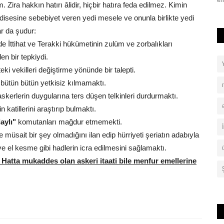
deklarasyonuna Şanlıurfa...
en
Zira hakkın hatırı âlidir, hiçbir hatıra feda edilmez. Kimin
hadisesine sebebiyet veren yedi mesele ve onunla birlikte yedi
ar da şudur:
e İttihat ve Terakki hükümetinin zulüm ve zorbalıkları
en bir tepkiydi.
ki vekilleri değiştirme yönünde bir talepti.
 bütün bütün yetkisiz kılmamaktı.
kerlerin duygularına ters düşen telkinleri durdurmaktı.
atillerini araştırıp bulmaktı.
laylı"
komutanları mağdur etmemekti.
e müsait bir şey olmadığını ilan edip hürriyeti şeriatın adabıyla
ve el kesme gibi hadlerin icra edilmesini sağlamaktı.
. Hatta mukaddes olan askeri itaati bile menfur emellerine