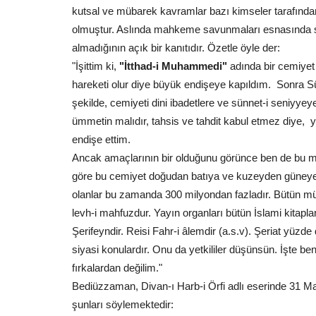
kutsal ve mübarek kavramlar bazı kimseler tarafından
olmuştur. Aslında mahkeme savunmaları esnasında söy
almadığının açık bir kanıtıdır. Özetle öyle der:
"İşittim ki,
"İtthad-i Muhammedi"
adında bir cemiyet 
hareketi olur diye büyük endişeye kapıldım. Sonra Sü
Yaşam
şekilde, cemiyeti dini ibadetlere ve sünnet-i seniyye
ümmetin malıdır, tahsis ve tahdit kabul etmez diye, yi
endişe ettim.
Ancak amaçlarının bir olduğunu görünce ben de bu müba
göre bu cemiyet doğudan batıya ve kuzeyden güneye uza
olanlar bu zamanda 300 milyondan fazladır. Bütün müm
levh-i mahfuzdur. Yayın organları bütün İslami kitapla
Şerifeyndir. Reisi Fahr-i âlemdir (a.s.v). Şeriat yüzde
Şanlıurfa’da Kavurucu Sıcaklar 
siyasi konulardır. Onu da yetkililer düşünsün. İşte be
Dönüyor: Termometreler...
fırkalardan değilim."
Temmuz 27, 2026
0
Bediüzzaman, Divan-ı Harb-i Örfi adlı eserinde 31 M
Meteoroloji Genel Müdürlüğü’nün (MGM) yayımladı
şunları söylemektedir: