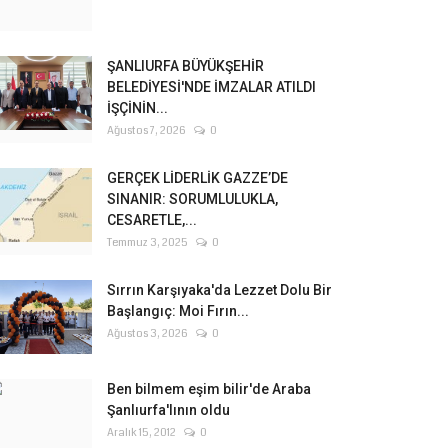
ŞANLIURFA BÜYÜKŞEHİR
BELEDİYESİ'NDE İMZALAR ATILDI
İŞÇİNİN...
Ağustos 7, 2026
0
GERÇEK LİDERLİK GAZZE’DE
SINANIR: SORUMLULUKLA,
CESARETLE,...
Temmuz 3, 2025
0
Sırrın Karşıyaka'da Lezzet Dolu Bir
Başlangıç: Moi Fırın...
Ağustos 3, 2026
0
Ben bilmem eşim bilir'de Araba
Şanlıurfa'lının oldu
Aralık 15, 2012
0