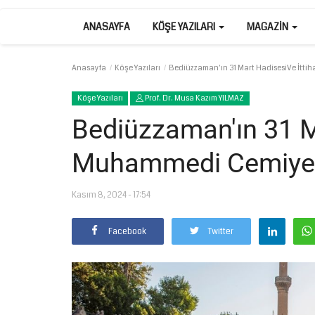
ANASAYFA
KÖŞE YAZILARI
MAGAZIN
Anasayfa
Köşe Yazıları
Bediüzzaman'ın 31 Mart HadisesiVe İtti
Köşe Yazıları
Prof. Dr. Musa Kazım YILMAZ
Bediüzzaman'ın 31 Ma
Muhammedi Cemiye
Kasım 8, 2024 - 17:54
Facebook
Twitter