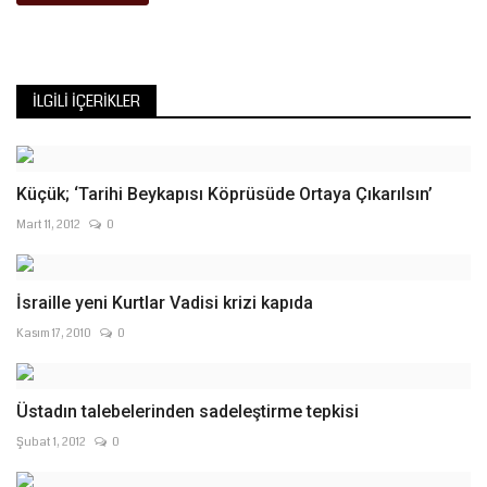
İLGILI İÇERIKLER
Küçük; ‘Tarihi Beykapısı Köprüsüde Ortaya Çıkarılsın’
Mart 11, 2012
0
İsraille yeni Kurtlar Vadisi krizi kapıda
Kasım 17, 2010
0
Üstadın talebelerinden sadeleştirme tepkisi
Şubat 1, 2012
0