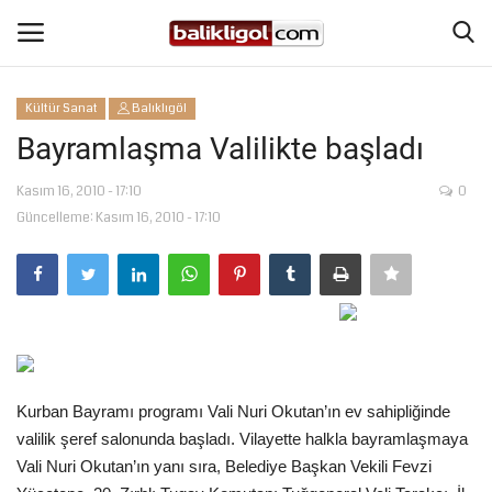
Kültür Sanat
Balıklıgöl
Giriş Yap
Kaydol
Bayramlaşma Valilikte başladı
Anasayfa
Kasım 16, 2010 - 17:10
0
Güncelleme: Kasım 16, 2010 - 17:10
Köşe Yazıları
Magazin
Şanlıurfa
Kurban Bayramı programı Vali Nuri Okutan’ın ev sahipliğinde
Eğitim
valilik şeref salonunda başladı. Vilayette halkla bayramlaşmaya
Vali Nuri Okutan’ın yanı sıra, Belediye Başkan Vekili Fevzi
Spor