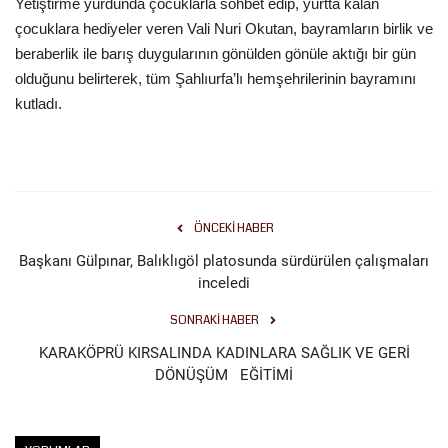
Yetiştirme yurdunda çocuklarla sohbet edip, yurtta kalan
çocuklara hediyeler veren Vali Nuri Okutan, bayramların birlik ve
Kültür Sanat
beraberlik ile barış duygularının gönülden gönüle aktığı bir gün
olduğunu belirterek, tüm Şahlıurfa’lı hemşehrilerinin bayramını
kutladı.
ÖNCEKI HABER
Başkanı Gülpınar, Balıklıgöl platosunda sürdürülen çalışmaları
inceledi
SONRAKI HABER
KARAKÖPRÜ KIRSALINDA KADINLARA SAĞLIK VE GERİ
DÖNÜŞÜM EĞİTİMİ