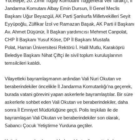
Yücetepe, 20. Zırhlı Tugay Komutanı Tuğgeneral Veli Tarakçı, İl
Jandarma Komutanı Albay Emin Dursun, İl Genel Meclis
Gündem
Başkanı Uğur Beyazgül, AK Parti Şanlıurfa Milletvekilleri Seyit
Eyyüpoğlu, Zülfikar İzol ve Ramazan Başak, AK Parti il Başkanı
Tekno Bilim
Av. Ahmet Düşünür, İl Başkan yardımcısı Mehmet Canpolat,
CHP İl Başkanı Yusuf Köse, DP İl Başkanı Mustafa
Ekonomi
Polat, Harran Üniversitesi Rektörü İ. Halil Mutlu, Karaköprü
Belediye Başkanı Nihat Çiftçi ile sivil toplum kuruluşlarının
Siyaset
temsilcileri katıldı.
Galeriler
Vilayetteki bayramlaşmanın ardından Vali Nuri Okutan ve
beraberindekiler öncelikle İl Jandarma Komutanlığı’na geçerek,
Yaşam
burada vatani görevini yapan askerlerle bayramlaştılar. Bir süre
askerlerle sohbet eden Vali Okutan ve beraberindekiler, daha
Künye
sonra İl Emniyet Müdürlüğüne geçti. Polis teşkilatı ile de
bayramlaşan Vali Okutan ve beraberindekiler son olarak,
Sağlık
Sabancı Çocuk Yetiştirme Yurduna geçtiler.
İletişim