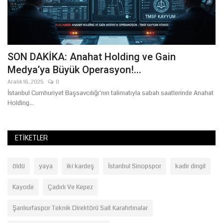
SON DAKİKA: Anahat Holding ve Gain
A
Medya’ya Büyük Operasyon!...
Ni
Bi
Aralık 16, 2025
0
Ge
İstanbul Cumhuriyet Başsavcılığı’nın talimatıyla sabah saatlerinde Anahat
Holding...
ETIKETLER
öldü
yaya
iki kardeş
İstanbul Sinopspor
kadir dingil
Kayode
Çadırlı Ve Kepez
Şanlıurfaspor Teknik Direktörü Sait Karafırtınalar