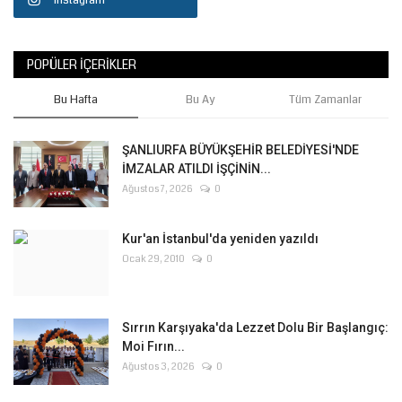
Instagram
POPÜLER İÇERIKLER
Bu Hafta
Bu Ay
Tüm Zamanlar
ŞANLIURFA BÜYÜKŞEHİR BELEDİYESİ'NDE
İMZALAR ATILDI İŞÇİNİN...
Ağustos 7, 2026
0
Kur'an İstanbul'da yeniden yazıldı
Ocak 29, 2010
0
Sırrın Karşıyaka'da Lezzet Dolu Bir Başlangıç:
Moi Fırın...
Ağustos 3, 2026
0