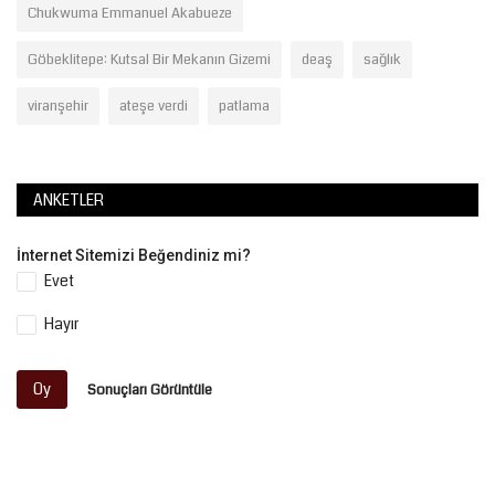
Chukwuma Emmanuel Akabueze
Göbeklitepe: Kutsal Bir Mekanın Gizemi
deaş
sağlık
viranşehir
ateşe verdi
patlama
ANKETLER
İnternet Sitemizi Beğendiniz mi?
Evet
Hayır
Oy
Sonuçları Görüntüle