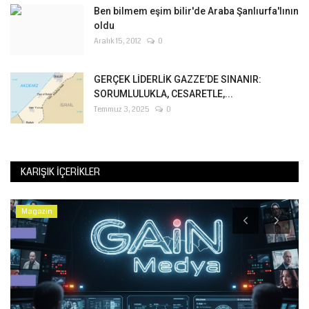
Ben bilmem eşim bilir'de Araba Şanlıurfa'lının
oldu
Aralık 15, 2012
0
GERÇEK LİDERLİK GAZZE’DE SINANIR:
SORUMLULUKLA, CESARETLE,...
Temmuz 3, 2025
0
KARIŞIK İÇERIKLER
Magazin