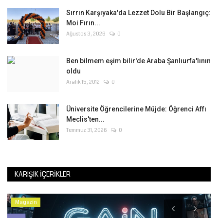
Sırrın Karşıyaka'da Lezzet Dolu Bir Başlangıç:
Moi Fırın...
Ağustos 3, 2026
0
Ben bilmem eşim bilir'de Araba Şanlıurfa'lının
oldu
Aralık 15, 2012
0
Üniversite Öğrencilerine Müjde: Öğrenci Affı
Meclis'ten...
Temmuz 31, 2026
0
KARIŞIK İÇERIKLER
Magazin