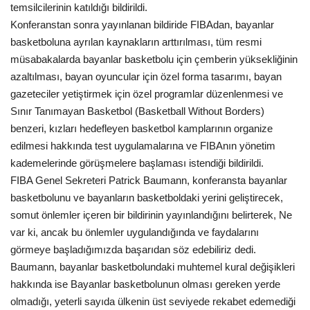
temsilcilerinin katıldığı bildirildi.
Gündem
Konferanstan sonra yayınlanan bildiride FIBAdan, bayanlar
basketboluna ayrılan kaynakların arttırılması, tüm resmi
Tekno Bilim
müsabakalarda bayanlar basketbolu için çemberin yüksekliğinin
azaltılması, bayan oyuncular için özel forma tasarımı, bayan
Ekonomi
gazeteciler yetiştirmek için özel programlar düzenlenmesi ve
Sınır Tanımayan Basketbol (Basketball Without Borders)
Galeriler
benzeri, kızları hedefleyen basketbol kamplarının organize
edilmesi hakkında test uygulamalarına ve FIBAnın yönetim
kademelerinde görüşmelere başlaması istendiği bildirildi.
Siyaset
FIBA Genel Sekreteri Patrick Baumann, konferansta bayanlar
basketbolunu ve bayanların basketboldaki yerini geliştirecek,
Künye
somut önlemler içeren bir bildirinin yayınlandığını belirterek, Ne
var ki, ancak bu önlemler uygulandığında ve faydalarını
Yaşam
görmeye başladığımızda başarıdan söz edebiliriz dedi.
Baumann, bayanlar basketbolundaki muhtemel kural değişikleri
Sağlık
hakkında ise Bayanlar basketbolunun olması gereken yerde
olmadığı, yeterli sayıda ülkenin üst seviyede rekabet edemediği
İletişim