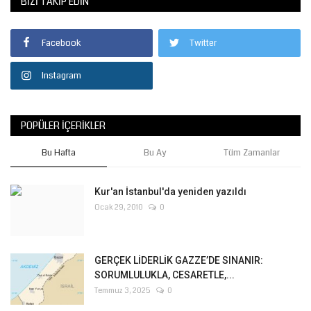
BIZI TAKIP EDIN
Facebook
Twitter
Instagram
POPÜLER İÇERIKLER
Bu Hafta
Bu Ay
Tüm Zamanlar
Kur'an İstanbul'da yeniden yazıldı
Ocak 29, 2010
0
GERÇEK LİDERLİK GAZZE’DE SINANIR:
SORUMLULUKLA, CESARETLE,...
Temmuz 3, 2025
0