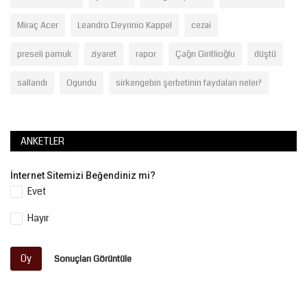
Miraç Acer
Leandro Deyrinio Kappel
cezai
preseli pamuk
ziyaret
rapor
Çağrı Giritlioğlu
düştü
sallandı
Ogundu
sirkengebin şerbetinin faydaları neler?
ANKETLER
İnternet Sitemizi Beğendiniz mi?
Evet
Hayır
Oy
Sonuçları Görüntüle