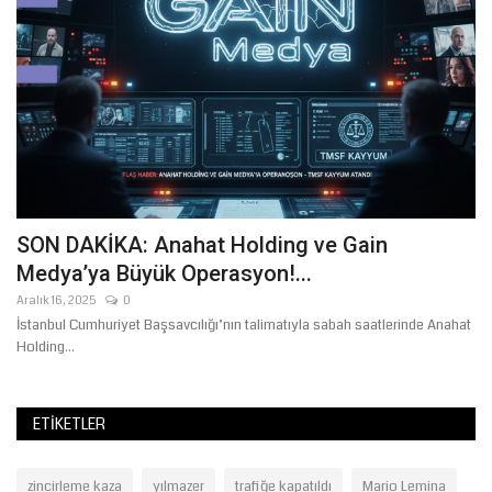
SON DAKİKA: Anahat Holding ve Gain
T
Medya’ya Büyük Operasyon!...
U
Aralık 16, 2025
0
Te
İstanbul Cumhuriyet Başsavcılığı’nın talimatıyla sabah saatlerinde Anahat
Şa
Holding...
Ün
ETIKETLER
zincirleme kaza
yılmazer
trafiğe kapatıldı
Mario Lemina