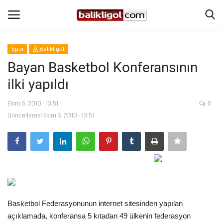
Spor
Balıklıgöl
Giriş Yap
Kaydol
Bayan Basketbol Konferansının
ilki yapıldı
Anasayfa
Ekim 6, 2010 - 13:51
0
Köşe Yazıları
Güncelleme: Ekim 6, 2010 - 13:51
Eğitim
Magazin
Şanlıurfa
Basketbol Federasyonunun internet sitesinden yapılan
Spor
açıklamada, konferansa 5 kıtadan 49 ülkenin federasyon