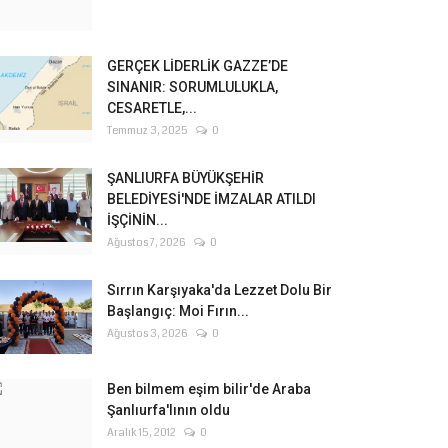
GERÇEK LİDERLİK GAZZE’DE
SINANIR: SORUMLULUKLA,
CESARETLE,...
Temmuz 3, 2025
0
ŞANLIURFA BÜYÜKŞEHİR
BELEDİYESİ'NDE İMZALAR ATILDI
İŞÇİNİN...
Ağustos 7, 2026
0
Sırrın Karşıyaka'da Lezzet Dolu Bir
Başlangıç: Moi Fırın...
Ağustos 3, 2026
0
Ben bilmem eşim bilir'de Araba
Şanlıurfa'lının oldu
Aralık 15, 2012
0