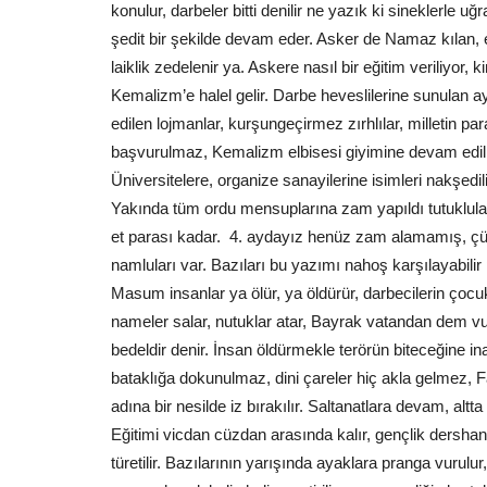
tarafından düzenlenen...
konulur, darbeler bitti denilir ne yazık ki sineklerle 
şedit bir şekilde devam eder. Asker de Namaz kılan, eş
laiklik zedelenir ya. Askere nasıl bir eğitim veriliy
Kemalizm’e halel gelir. Darbe heveslilerine sunulan ay
edilen lojmanlar, kurşungeçirmez zırhlılar, milletin p
başvurulmaz, Kemalizm elbisesi giyimine devam edilir.
Üniversitelere, organize sanayilerine isimleri nakşedilir
Yakında tüm ordu mensuplarına zam yapıldı tutuklul
et parası kadar. 4. aydayız henüz zam alamamış, çün
namluları var. Bazıları bu yazımı nahoş karşılayabilir
Masum insanlar ya ölür, ya öldürür, darbecilerin çocu
nameler salar, nutuklar atar, Bayrak vatandan dem vuru
bedeldir denir. İnsan öldürmekle terörün biteceğine inanı
bataklığa dokunulmaz, dini çareler hiç akla gelmez, Fa
adına bir nesilde iz bırakılır. Saltanatlara devam, alt
Eğitimi vicdan cüzdan arasında kalır, gençlik dersh
türetilir. Bazılarının yarışında ayaklara pranga vurulur