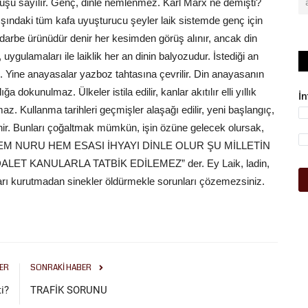
rtuluşu sayılır. Genç, dinle nemlenmez. Karl Marx ne demişti?
ışındaki tüm kafa uyuşturucu şeyler laik sistemde genç için
 darbe ürünüdür denir her kesimden görüş alınır, ancak din
 uygulamaları ile laiklik her an dinin balyozudur. İstediği an
rsin. Yine anayasalar yazboz tahtasına çevrilir. Din anayasanın
dokunulmaz. Ülkeler istila edilir, kanlar akıtılır elli yıllık
İ
maz. Kullanma tarihleri geçmişler alaşağı edilir, yeni başlangıç,
enir. Bunları çoğaltmak mümkün, işin özüne gelecek olursak,
I, HEM NURU HEM ESASI İHYAYI DİNLE OLUR ŞU MİLLETİN
LET KANULARLA TATBİK EDİLEMEZ” der. Ey Laik, ladin,
ları kurutmadan sinekler öldürmekle sorunları çözemezsiniz.
ER
SONRAKI HABER
i?
TRAFİK SORUNU