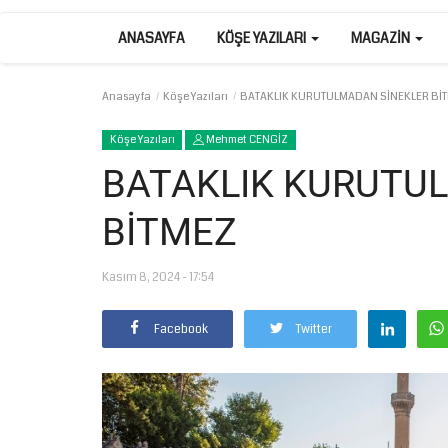
ANASAYFA
KÖŞE YAZILARI
MAGAZIN
Anasayfa
Köşe Yazıları
BATAKLIK KURUTULMADAN SİNEKLER Bİ
Köşe Yazıları
Mehmet CENGİZ
BATAKLIK KURUTU
BİTMEZ
Kasım 8, 2024 - 17:54
Facebook
Twitter