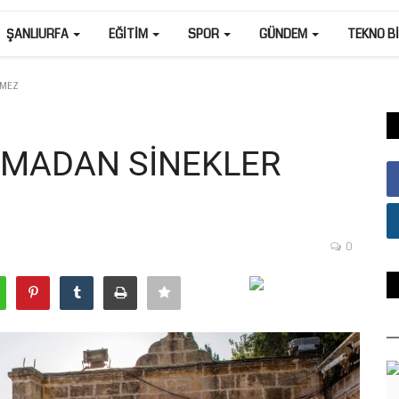
ŞANLIURFA
EĞITIM
SPOR
GÜNDEM
TEKNO B
TMEZ
LMADAN SİNEKLER
0