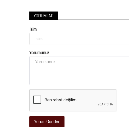
YORUMLAR
İsim
Yorumunuz
Yorum Gönder