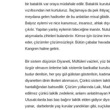
bir bataklık var oraya müdahale edilir. Bataklık kurutulu
vızıltısından net kurtuluruz. İlaçlamaya da pek ihtiy
meydana gelen hadiseler de bu anlatılan misal gibidir.
Balyoz eylemi ve nice kanunsuz, insansız, ahlak dışı f
çıkılır. Yapılan yanlış eylemin biteceğine inanılır. Nutuk
Gündem
atışmalarla zihinleri bulandırılır. Kimse işin özüne i
eder, çözümler çözümsüzleşir. Bütün çabalar havada k
Kangren haline getirir.
Bir sistem düşünün Diyaneti, Müftüleri vaizleri, yüz bin
özgür olmasın önlerine laik sistemle barikatlar kuruls
budur denilsin, her şey gül gülistan gösterilsin, kadın
diyanetten dinin ilkeleri alınmasın, Çünkü sistem laikti
Bozova'da Yasa Dışı Kenevir
hantallığından bahsedilir. Çözüm yollarında Laik, Mad
Operasyonu: 610 Kök Kenevir...
edilmez çünkü laiklik zedelenir, anlamı anlatılmayan Ku
Ağustos 5, 2026
0
Ulusalcılarda bas bas bağırır laiklik elden gidiyor d
Şanlıurfa’nın Bozova ilçesinde Jandarma ve JASAT e
yanar, darbelerde yaş kurular yandıkları gibi, suçlular