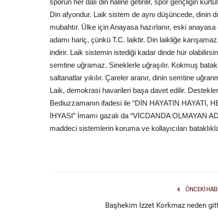
sporun her dalı din haline getirilir, spor gençliğin ku
Din afyondur. Laik sistem de aynı düşüncede, dinin d
mubahtır. Ülke için Anayasa hazırlanır, eski anayasa
adamı hariç, çünkü T.C. laiktir. Din laikliğe karışamaz,
indirir. Laik sistemin istediği kadar dinde hür olabili
semtine uğramaz. Sineklerle uğraşılır. Kokmuş bataklığa 
saltanatlar yıkılır. Çareler aranır, dinin semtine uğran
Laik, demokrasi havarileri başa davet edilir. Destekl
Bediuzzamanın ifadesi ile “DİN HAYATIN HAYAT
İHYASI” İmamı gazalı da “VİCDANDA OLMAYAN ADA
maddeci sistemlerin koruma ve kollayıcıları bataklık
ÖNCEKI HAB
Başhekim İzzet Korkmaz neden gitt