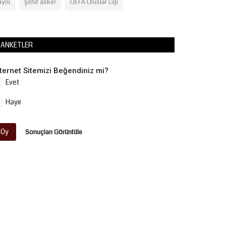
aynı
şehit asker
UEFA Uluslar Ligi
ANKETLER
nternet Sitemizi Beğendiniz mi?
Evet
Hayır
Oy
Sonuçları Görüntüle