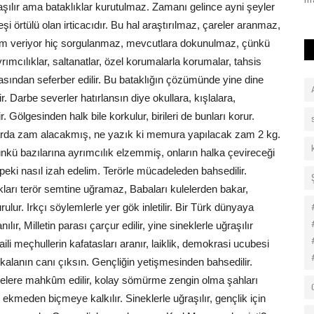
yaşanabilecek hırsızlık...
fi
uğraşılır ama bataklıklar kurutulmaz. Zamanı gelince ayni şeyler
i örtülü olan irticacıdır. Bu hal araştırılmaz, çareler aranmaz,
or, kim veriyor hiç sorgulanmaz, mevcutlara dokunulmaz, çünkü
rımcılıklar, saltanatlar, özel korumalarla korumalar, tahsis
arasından seferber edilir. Bu bataklığın çözümünde yine dine
 Darbe severler hatırlansın diye okullara, kışlalara,
. Gölgesinden halk bile korkulur, birileri de bunları korur.
arda zam alacakmış, ne yazık ki memura yapılacak zam 2 kg.
kü bazılarına ayrımcılık elzemmiş, onların halka çevireceği
 peki nasıl izah edelim. Terörle mücadeleden bahsedilir.
kları terör semtine uğramaz, Babaları kulelerden bakar,
lur. Irkçı söylemlerle yer gök inletilir. Bir Türk dünyaya
lır, Milletin parası çarçur edilir, yine sineklerle uğraşılır
ili meçhullerin kafatasları aranır, laiklik, demokrasi ucubesi
ta kalanın canı çıksın. Gençliğin yetişmesinden bahsedilir.
anelere mahkûm edilir, kolay sömürme zengin olma şahları
, ekmeden biçmeye kalkılır. Sineklerle uğraşılır, gençlik için