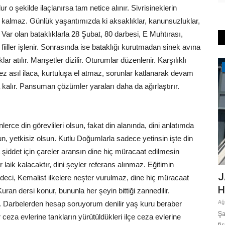
r o şekilde ilaçlanırsa tam netice alınır. Sivrisineklerin
aç kalmaz. Günlük yaşantımızda ki aksaklıklar, kanunsuzluklar,
 Var olan bataklıklarla 28 Şubat, 80 darbesi, E Muhtırası,
iiller işlenir. Sonrasında ise bataklığı kurutmadan sinek avına
lar atılır. Manşetler dizilir. Oturumlar düzenlenir. Karşılıklı
Ekonomi
nmez asıl ilaca, kurtuluşa el atmaz, sorunlar katlanarak devam
alır. Pansuman çözümler yaraları daha da ağırlaştırır.
lerce din görevlileri olsun, fakat din alanında, dini anlatımda
un, yetkisiz olsun. Kutlu Doğumlarla sadece yetinsin işte din
a şiddet için çareler aransın dine hiç müracaat edilmesin
r laik kalacaktır, dini şeyler referans alınmaz. Eğitimin
ŞANLIURFA’DA FISTIK HIRSIZLIĞINA
J
deci, Kemalist ilkelere neşter vurulmaz, dine hiç müracaat
KARŞI VALİLİK ETKİLİ TEDBİRLER...
H
ran dersi konur, bununla her şeyin bittiği zannedilir.
Ağustos 4, 2026
0
Ağ
iye. Darbelerden hesap soruyorum denilir yaş kuru beraber
kipleri
Şanlıurfa Valiliği tarafından, yaklaşan fıstık hasat sezonunda
Şa
 ceza evlerine tankların yürütüldükleri ilçe ceza evlerine