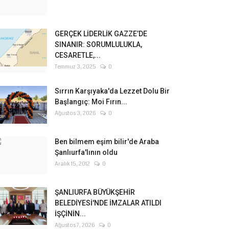
GERÇEK LİDERLİK GAZZE’DE
SINANIR: SORUMLULUKLA,
CESARETLE,...
Temmuz 3, 2025
0
Sırrın Karşıyaka'da Lezzet Dolu Bir
Başlangıç: Moi Fırın...
Ağustos 3, 2026
0
Ben bilmem eşim bilir'de Araba
Şanlıurfa'lının oldu
Aralık 15, 2012
0
ŞANLIURFA BÜYÜKŞEHİR
BELEDİYESİ'NDE İMZALAR ATILDI
İŞÇİNİN...
Ağustos 7, 2026
0