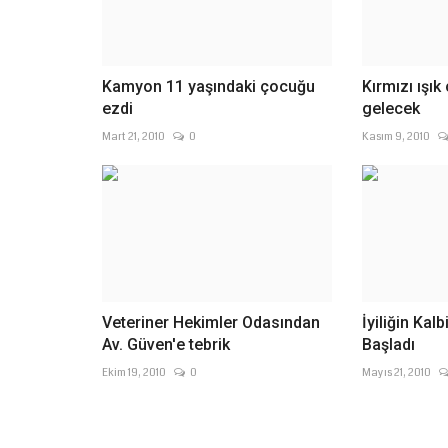
üyeleri, Şanlıurfa Esnaf...
Kamyon 11 yaşındaki çocuğu
Kırmızı ışık
ezdi
gelecek
Mart 21, 2010
0
Kasım 9, 2010
Veteriner Hekimler Odasından
İyiliğin Kal
Av. Güven'e tebrik
Başladı
Ekim 19, 2010
0
Mayıs 21, 2010