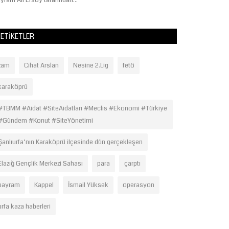
yram Ali Ersoy tarafından...
ETIKETLER
zam
Cihat Arslan
Nesine 2.Lig
fetö
karaköprü
#TBMM #Aidat #SiteAidatları #Meclis #Ekonomi #Türkiye
#Gündem #Konut #SiteYönetimi
Şanlıurfa’nın Karaköprü ilçesinde dün gerçekleşen
Elazığ Gençlik Merkezi Sahası
para
çarptı
bayram
Kappel
İsmail Yüksek
operasyon
urfa kaza haberleri