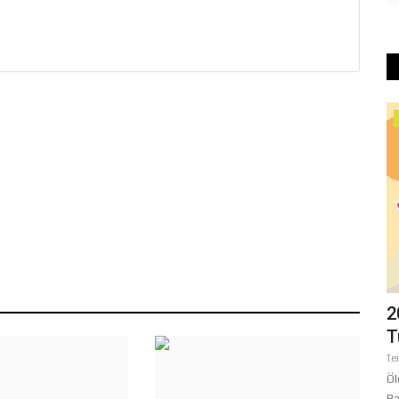
Yaşam
ESOB
Meteoroloji'den Haftalık Rapor: Pazar
2
Gününden İtibaren...
T
Temmuz 31, 2026
0
Te
m kurulu
Meteoroloji Genel Müdürlüğü (MGM), 31 Temmuz - 6 Ağustos
Öl