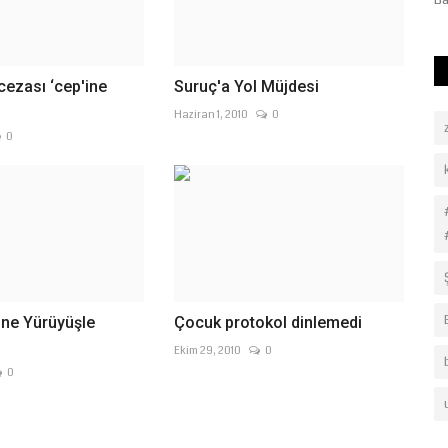
2026 tarihlerini kapsayan...
Ba
 cezası ‘cep'ine
Suruç'a Yol Müjdesi
Haziran 1, 2010
0
0
bine Yürüyüşle
Çocuk protokol dinlemedi
Ekim 29, 2010
0
0