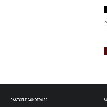
İ
RASTGELE GÖNDERILER
S