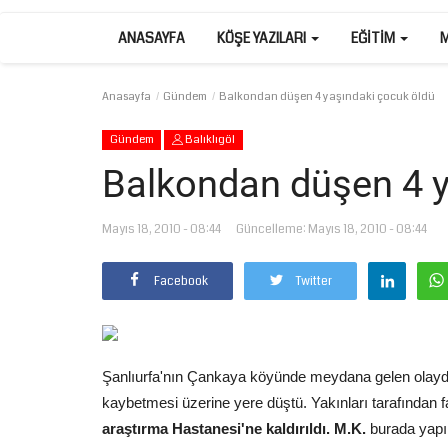
ANASAYFA
KÖŞE YAZILARI
EĞITIM
Anasayfa
Gündem
Balkondan düşen 4 yaşındaki çocuk öldü
Gündem
Balıklıgöl
Balkondan düşen 4 y
Mayıs 18, 2010 - 08:44
Güncelleme: Mayıs 18, 2010 - 08:44
Facebook
Twitter
Şanlıurfa'nın Çankaya köyünde meydana gelen olayda
kaybetmesi üzerine yere düştü. Yakınları tarafından f
araştırma Hastanesi'ne kaldırıldı. M.K.
burada yapıl