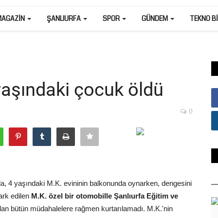
MAGAZIN
ŞANLIURFA
SPOR
GÜNDEM
TEKNO B
aşındaki çocuk öldü
0
, 4 yaşındaki M.K. evininin balkonunda oynarken, dengesini
ark edilen
M.K. özel bir otomobille Şanlıurfa Eğitim ve
an bütün müdahalelere rağmen kurtarılamadı. M.K.'nin