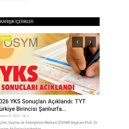
KARIŞIK İÇERIKLER
Eğitim
Şanlıurfa
026 YKS Sonuçları Açıklandı: TYT
EYYÜBİYE'
ürkiye Birincisi Şanlıurfa...
Ağustos 1, 2026
mmuz 21, 2026
0
çme, Seçme ve Yerleştirme Merkezi (ÖSYM) Başkanı Prof. Dr.