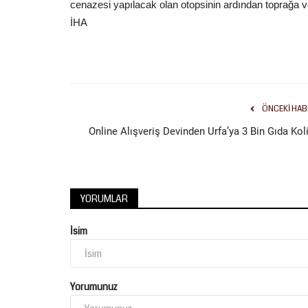
cenazesi yapılacak olan otopsinin ardından toprağa ver
İHA
ÖNCEKI HAB
Online Alışveriş Devinden Urfa’ya 3 Bin Gıda Koli
YORUMLAR
İsim
Yorumunuz