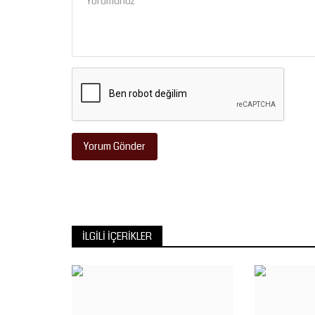
Spor
Yorum Gönder
İLGILI İÇERIKLER
Şanlıurfaspor Yönetiminden Ş
Başkanı İsmail Karacabey’e...
Ağustos 6, 2026
0
Şanlıurfaspor Kulüp Başkanı Hasan Avcı ve yöneti