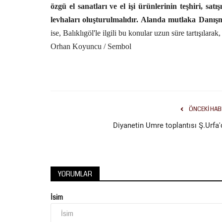
özgü el sanatları ve el işi ürünlerinin teşhiri, satı
levhaları oluşturulmalıdır. Alanda mutlaka Danı
ise, Balıklıgöl'le ilgili bu konular uzun süre tartışılara
Orhan Koyuncu / Sembol
Ekonomi
ÖNCEKI HAB
Diyanetin Umre toplantısı Ş.Urfa'
TOKİ'den Şanlıurfa dâhil 51 İlde
YORUMLAR
Yeri Satışı:...
İsim
Ağustos 6, 2026
0
Çevre, Şehircilik ve İklim Değişikliği Bakanlığı Top