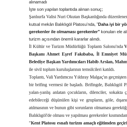
alınamadı
İşte son yapılan toplantıda alınan sonuç;
Şanlıurfa Valisi Nuri Okutan Başkanlığında düzenlene
kutsal mekân Balıklıgöl Platosu'nda, "
Daha iyi bir yö
gerekenler ile olmaması gerekenler"
konuları ele alı
turizm açısından önemli kararlar alındı.
İl Kültür ve Turizm Müdürlüğü Toplantı Salonu'nda
Va
Başkanı Ahmet Eşref Fakıbaba, İl Emniyet Müd
Belediye Başkan Yardımcıları Habib Arslan, Mahm
ile sivil toplum kuruluşlarının temsilcileri katıldı.
Toplantı, Vali Yardımcısı Yıldıray Malgaç'ın geçmişten 
bir brifing vermesi ile başladı. Brifingde, Balıklıgöl P
yalan-yanlış anlatan çocukların, dilenciler, sokakta 
edebileceği düşünülen kişi ve grupların, göle, dışarı
atılmasının ve bunun gibi sorunların olmaması gerektiği
Balıklıgöl'de olması ve yapılması gerekenler kısmından 
"
Kent Platosu esnafı turizm amaçlı eğitimden geçiri