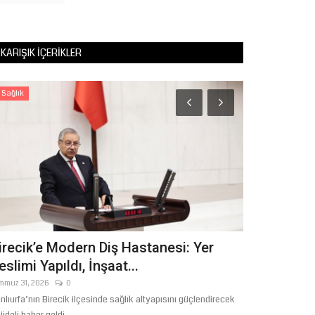
KARIŞIK İÇERIKLER
Sağlık
Yaşam
irecik’e Modern Diş Hastanesi: Yer
Şanlıurfa’d
eslimi Yapıldı, İnşaat...
Mücadele
mmuz 31, 2026
0
Ağustos 6, 2026
nlıurfa’nın Birecik ilçesinde sağlık altyapısını güçlendirecek
Balıklıgöl Gölbaşı 