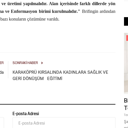
şı ve üretimi yapılmalıdır. Alan içerisinde farklı dillerde yön
şma ve Enformasyon birimi kurulmalıdır."
Brifingin ardından
k, bazı konuların çözümüne varıldı.
Sağlık
ER
SONRAKI HABER
da
KARAKÖPRÜ KIRSALINDA KADINLARA SAĞLIK VE
GERİ DÖNÜŞÜM EĞİTİMİ
 Ev ve İş
Doç. Dr. Çiğdem Cindoğlu’ndan
B
Şanlıurfalılara Sıcak Uyarısı:...
T
E-posta Adresi
Temmuz 24, 2026
0
Te
lu Konut
Şanlıurfa Harran Üniversitesi Hastanesi Öğretim Üyesi Doç. Dr.
Şa