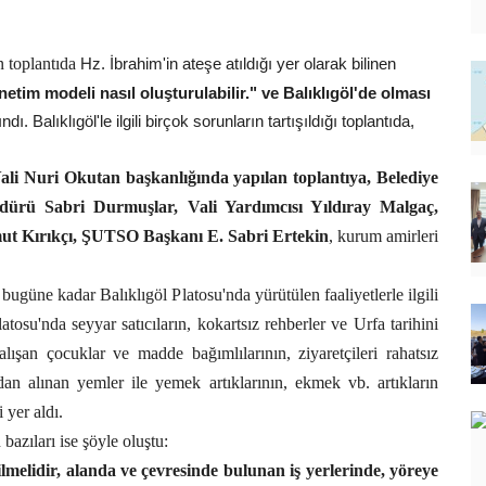
n toplantıda
Hz. İbrahim'in ateşe atıldığı yer olarak bilinen
netim modeli nasıl oluşturulabilir." ve Balıklıgöl'de olması
ndı. Balıklıgöl'le ilgili birçok sorunların tartışıldığı toplantıda,
li Nuri Okutan başkanlığında yapılan toplantıya, Belediye
ürü Sabri Durmuşlar, Vali Yardımcısı Yıldıray Malgaç,
ut Kırıkçı, ŞUTSO Başkanı E. Sabri Ertekin
, kurum amirleri
bugüne kadar Balıklıgöl Platosu'nda yürütülen faaliyetlerle ilgili
latosu'nda seyyar satıcıların, kokartsız rehberler ve Urfa tarihini
çalışan çocuklar ve madde bağımlılarının, ziyaretçileri rahatsız
dan alınan yemler ile yemek artıklarının, ekmek vb. artıkların
 yer aldı.
bazıları ise şöyle oluştu:
lmelidir, alanda ve çevresinde bulunan iş yerlerinde, yöreye