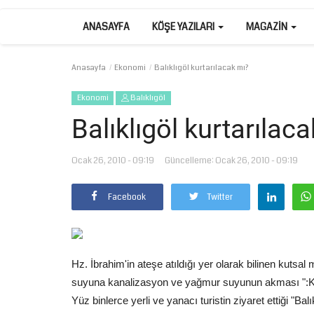
ANASAYFA
KÖŞE YAZILARI
MAGAZIN
Anasayfa
Ekonomi
Balıklıgöl kurtarılacak mı?
Ekonomi
Balıklıgöl
Balıklıgöl kurtarılac
Ocak 26, 2010 - 09:19
Güncelleme: Ocak 26, 2010 - 09:19
Facebook
Twitter
Hz. İbrahim'in ateşe atıldığı yer olarak bilinen kutsal
suyuna kanalizasyon ve yağmur suyunun akması ":Ku
Yüz binlerce yerli ve yanacı turistin ziyaret ettiği "Balı