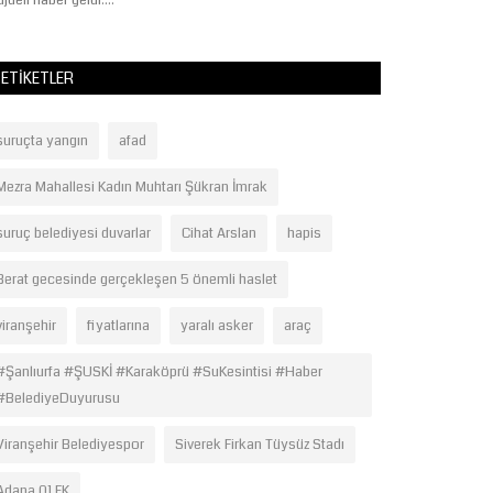
jdeli haber geldi....
Reşit Korkmaz,...
ETIKETLER
suruçta yangın
afad
Mezra Mahallesi Kadın Muhtarı Şükran İmrak
suruç belediyesi duvarlar
Cihat Arslan
hapis
Berat gecesinde gerçekleşen 5 önemli haslet
viranşehir
fiyatlarına
yaralı asker
araç
#Şanlıurfa #ŞUSKİ #Karaköprü #SuKesintisi #Haber
#BelediyeDuyurusu
Viranşehir Belediyespor
Siverek Firkan Tüysüz Stadı
Adana 01 FK