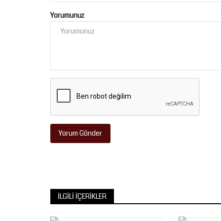
İdaresi Başkanlığı...
Yorumunuz
Yorum Gönder
İLGILI İÇERIKLER