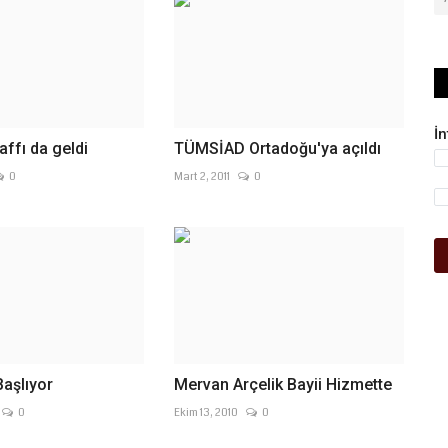
İ
 affı da geldi
TÜMSİAD Ortadoğu'ya açıldı
0
Mart 2, 2011
0
Başlıyor
Mervan Arçelik Bayii Hizmette
0
Ekim 13, 2010
0