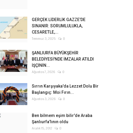
GERÇEK LİDERLİK GAZZE’DE
SINANIR: SORUMLULUKLA,
CESARETLE,...
Temmuz 3, 2025
0
ŞANLIURFA BÜYÜKŞEHİR
BELEDİYESİ'NDE İMZALAR ATILDI
İŞÇİNİN...
Ağustos 7, 2026
0
Sırrın Karşıyaka'da Lezzet Dolu Bir
Başlangıç: Moi Fırın...
Ağustos 3, 2026
0
Ben bilmem eşim bilir'de Araba
Şanlıurfa'lının oldu
Aralık 15, 2012
0