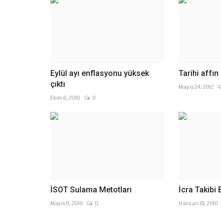
Eylül ayı enflasyonu yüksek
Tarihi affın
çıktı
Mayıs 24, 2012
Ekim 6, 2010
0
İSOT Sulama Metotları
İcra Takibi 
Mayıs 11, 2010
0
Haziran 18, 2010