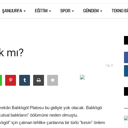
ŞANLIURFA
EĞITIM
SPOR
GÜNDEM
TEKNO B
ak mı?
0
 mekân Balıklıgöl Platosu bu gidişle yok olacak. Balıklıgö
tsal balıkların" öölümüne neden olmuştu.
klıgöl" için çalınan tehlike çanlarına bir türlü "kesin" önlem