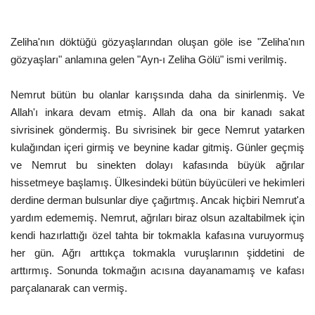
Zeliha'nın döktüğü gözyaşlarından oluşan göle ise "Zeliha'nın
gözyaşları" anlamına gelen "Ayn-ı Zeliha Gölü" ismi verilmiş.
Nemrut bütün bu olanlar karışsında daha da sinirlenmiş. Ve
Allah'ı inkara devam etmiş. Allah da ona bir kanadı sakat
sivrisinek göndermiş. Bu sivrisinek bir gece Nemrut yatarken
kulağından içeri girmiş ve beynine kadar gitmiş. Günler geçmiş
ve Nemrut bu sinekten dolayı kafasında büyük ağrılar
hissetmeye başlamış. Ülkesindeki bütün büyücüleri ve hekimleri
derdine derman bulsunlar diye çağırtmış. Ancak hiçbiri Nemrut'a
yardım edememiş. Nemrut, ağrıları biraz olsun azaltabilmek için
kendi hazırlattığı özel tahta bir tokmakla kafasına vuruyormuş
her gün. Ağrı arttıkça tokmakla vuruşlarının şiddetini de
arttırmış. Sonunda tokmağın acısına dayanamamış ve kafası
parçalanarak can vermiş.