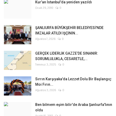
Kur'an İstanbul'da yeniden yazıldı
Ocak 29, 2010
0
ŞANLIURFA BÜYÜKŞEHİR BELEDİYESİ'NDE
İMZALAR ATILDI İŞÇİNİN...
Ağustos 7, 2026
0
GERÇEK LİDERLİK GAZZE’DE SINANIR:
SORUMLULUKLA, CESARETLE,...
Temmuz 3, 2025
0
Sırrın Karşıyaka'da Lezzet Dolu Bir Başlangıç:
Moi Fırın...
Ağustos 3, 2026
0
Ben bilmem eşim bilir'de Araba Şanlıurfa'lının
oldu
Aralık 15, 2012
0