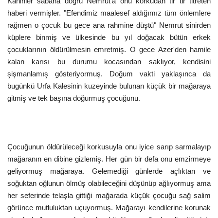
Kahinler sabaha doğru Nemrut'a onu korkudan tir tir titreten
haberi vermişler. "Efendimiz maalesef aldığımız tüm önlemlere
rağmen o çocuk bu gece ana rahmine düştü" Nemrut sinirden
küplere binmiş ve ülkesinde bu yıl doğacak bütün erkek
çocuklarının öldürülmesin emretmiş. O gece Azer'den hamile
kalan karısı bu durumu kocasından saklıyor, kendisini
şişmanlamış gösteriyormuş. Doğum vakti yaklaşınca da
bugünkü Urfa Kalesinin kuzeyinde bulunan küçük bir mağaraya
gitmiş ve tek başına doğurmuş çocuğunu.
Çocuğunun öldürüleceği korkusuyla onu iyice sarıp sarmalayıp
mağaranın en dibine gizlemiş. Her gün bir defa onu emzirmeye
geliyormuş mağaraya. Gelemediği günlerde açlıktan ve
soğuktan oğlunun ölmüş olabileceğini düşünüp ağlıyormuş ama
her seferinde telaşla gittiği mağarada küçük çocuğu sağ salim
görünce mutluluktan uçuyormuş. Mağarayı kendilerine korunak