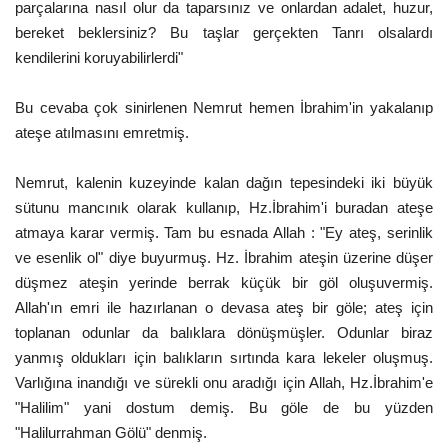
parçalarına nasıl olur da taparsınız ve onlardan adalet, huzur,
bereket beklersiniz? Bu taşlar gerçekten Tanrı olsalardı
kendilerini koruyabilirlerdi"
Bu cevaba çok sinirlenen Nemrut hemen İbrahim'in yakalanıp
ateşe atılmasını emretmiş.
Nemrut, kalenin kuzeyinde kalan dağın tepesindeki iki büyük
sütunu mancınık olarak kullanıp, Hz.İbrahim'i buradan ateşe
atmaya karar vermiş. Tam bu esnada Allah : "Ey ateş, serinlik
ve esenlik ol" diye buyurmuş. Hz. İbrahim ateşin üzerine düşer
düşmez ateşin yerinde berrak küçük bir göl oluşuvermiş.
Allah'ın emri ile hazırlanan o devasa ateş bir göle; ateş için
toplanan odunlar da balıklara dönüşmüşler. Odunlar biraz
yanmış oldukları için balıkların sırtında kara lekeler oluşmuş.
Varlığına inandığı ve sürekli onu aradığı için Allah, Hz.İbrahim'e
"Halilim" yani dostum demiş. Bu göle de bu yüzden
"Halilurrahman Gölü" denmiş.