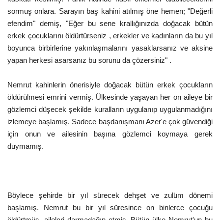
sormuş onlara. Sarayın baş kahini atılmış öne hemen; "Değerli
Kültür Sanat
efendim" demiş, "Eğer bu sene krallığınızda doğacak bütün
erkek çocuklarını öldürtürseniz , erkekler ve kadınların da bu yıl
boyunca birbirlerine yakınlaşmalarını yasaklarsanız ve aksine
yapan herkesi asarsanız bu sorunu da çözersiniz" .
Nemrut kahinlerin önerisiyle doğacak bütün erkek çocukların
öldürülmesi emrini vermiş. Ülkesinde yaşayan her on aileye bir
gözlemci düşecek şekilde kuralların uygulanıp uygulanmadığını
izlemeye başlamış. Sadece başdanışmanı Azer'e çok güvendiği
için onun ve ailesinin başına gözlemci koymaya gerek
duymamış.
Böylece şehirde bir yıl sürecek dehşet ve zulüm dönemi
başlamış. Nemrut bu bir yıl süresince on binlerce çocuğu
öldürtmüş, aileleri darmadağın etmiş. Bütün ülke Nemrut'un bu