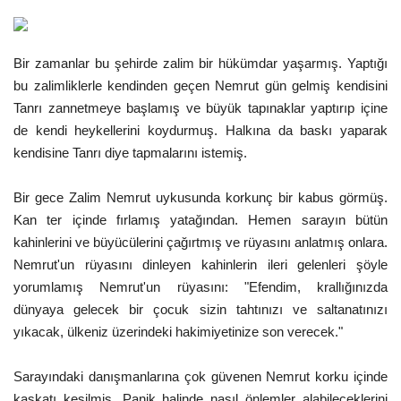
Gündem
Bir zamanlar bu şehirde zalim bir hükümdar yaşarmış. Yaptığı
Tekno Bilim
bu zalimliklerle kendinden geçen Nemrut gün gelmiş kendisini
Tanrı zannetmeye başlamış ve büyük tapınaklar yaptırıp içine
Ekonomi
de kendi heykellerini koydurmuş. Halkına da baskı yaparak
kendisine Tanrı diye tapmalarını istemiş.
Siyaset
Bir gece Zalim Nemrut uykusunda korkunç bir kabus görmüş.
Galeriler
Kan ter içinde fırlamış yatağından. Hemen sarayın bütün
kahinlerini ve büyücülerini çağırtmış ve rüyasını anlatmış onlara.
Yaşam
Nemrut'un rüyasını dinleyen kahinlerin ileri gelenleri şöyle
yorumlamış Nemrut'un rüyasını: "Efendim, krallığınızda
Künye
dünyaya gelecek bir çocuk sizin tahtınızı ve saltanatınızı
yıkacak, ülkeniz üzerindeki hakimiyetinize son verecek."
Sağlık
Sarayındaki danışmanlarına çok güvenen Nemrut korku içinde
İletişim
kaskatı kesilmiş. Panik halinde nasıl önlemler alabileceklerini