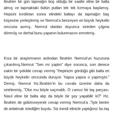
İbrahim bir gün tapınağın boş olduğu bir saatte eline bir balta
almış ve tapınaktaki bütün putları tek tek kırmaya başlamış.
Hepsini kırdıktan sonra elindeki baltayı da tapınağın baş
köşesine yerleştirmiş ve Nemrut'a benzeyen en büyük heykelin
omzuna asmış. Nemrut olanları duyunca sinirden çılgına
dönmüş ve derhal bunu yapanın bulunmasını emretmiş.
Kısa bir araştırmanın ardından İbrahim Nemrut'un huzuruna
çıkarılmış.Nemrut "Sen mi yaptın" diye sorunca, son derece
sakin bir şekilde cevap vermiş "Hepinizin gördüğü gibi balta en
büyük heykelin omzunda duruyor. Yapsa yapsa o yapmıştır."
Demiş. Nemrut Hz.İbrahim'in bu cevabı üzerine daha da
sinirlenmiş, "Olur mu böyle saçmalık. O cansız bir taş parçası.
Nasıl eline bir balta alıp da böyle bir şey yapabilir ki?" Hz.
İbrahim de gülümseyerek cevap vermiş Nemrut'a ."İşte benim
de anlatmak istediğim buydu. Siz kendi elinizle yaptığınız bu taş