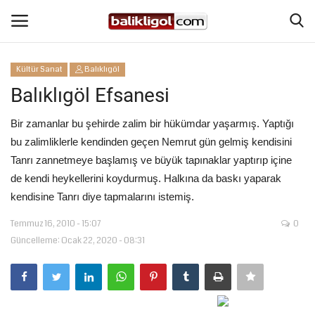
Kültür Sanat
Balıklıgöl
Giriş Yap
Kaydol
Balıklıgöl Efsanesi
Anasayfa
Bir zamanlar bu şehirde zalim bir hükümdar yaşarmış. Yaptığı
bu zalimliklerle kendinden geçen Nemrut gün gelmiş kendisini
Köşe Yazıları
Tanrı zannetmeye başlamış ve büyük tapınaklar yaptırıp içine
de kendi heykellerini koydurmuş. Halkına da baskı yaparak
Magazin
kendisine Tanrı diye tapmalarını istemiş.
Temmuz 16, 2010 - 15:07
0
Şanlıurfa
Güncelleme: Ocak 22, 2020 - 08:31
Eğitim
Spor