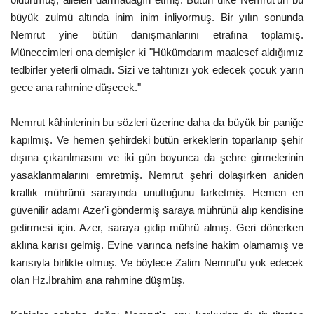
büyük zulmü altında inim inim inliyormuş. Bir yılın sonunda
Nemrut yine bütün danışmanlarını etrafına toplamış.
Müneccimleri ona demişler ki "Hükümdarım maalesef aldığımız
tedbirler yeterli olmadı. Sizi ve tahtınızı yok edecek çocuk yarın
gece ana rahmine düşecek."
Nemrut kâhinlerinin bu sözleri üzerine daha da büyük bir paniğe
kapılmış. Ve hemen şehirdeki bütün erkeklerin toparlanıp şehir
dışına çıkarılmasını ve iki gün boyunca da şehre girmelerinin
yasaklanmalarını emretmiş. Nemrut şehri dolaşırken aniden
krallık mührünü sarayında unuttuğunu farketmiş. Hemen en
güvenilir adamı Azer'i göndermiş saraya mührünü alıp kendisine
getirmesi için. Azer, saraya gidip mührü almış. Geri dönerken
aklına karısı gelmiş. Evine varınca nefsine hakim olamamış ve
karısıyla birlikte olmuş. Ve böylece Zalim Nemrut'u yok edecek
olan Hz.İbrahim ana rahmine düşmüş.