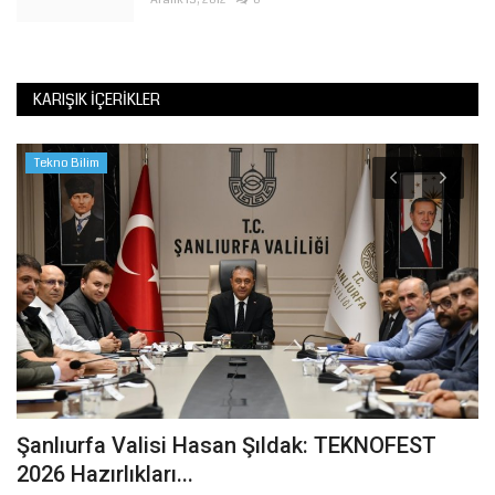
KARIŞIK İÇERIKLER
Tekno Bilim
Şanlıurfa Valisi Hasan Şıldak: TEKNOFEST
M
2026 Hazırlıkları...
M