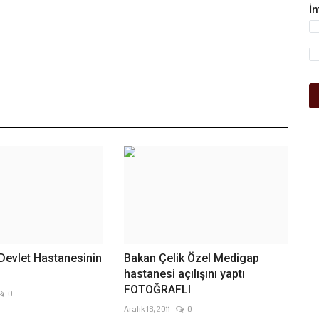
İ
 Devlet Hastanesinin
Bakan Çelik Özel Medigap
hastanesi açılışını yaptı
FOTOĞRAFLI
0
Aralık 18, 2011
0