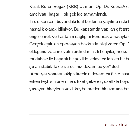
Kulak Burun Boğaz (KBB) Uzmanı Op. Dr. Kübra Aktan
ameliyatı, başarılı bir şekilde tamamlandı.
Tiroid kanseri, boyundaki lenf bezlerine yayılma riski 
hastalık olarak biliniyor. Bu kapsamda yapılan çift tar
Ekonomi
engellemek ve hastanın sağlığını korumak amacıyla ön
Gerçekleştirilen operasyon hakkında bilgi veren Op.
olduğunu ve ameliyatın ardından hızlı bir iyileşme süre
müdahale ile başarılı bir şekilde tedavi edilebilen bi
şu an stabil. Takip sürecimiz devam ediyor" dedi.
Ameliyat sonrası takip sürecinin devam ettiği ve hasta
erken teşhisin önemine dikkat çekerek, özellikle boyun
yaşayan bireylerin vakit kaybetmeden bir uzmana
ÜYÜKŞEHİR BELEDİYESİ
Şanlıurfa'da Anız Yakan
RINI GELECEĞE...
Milyon TL Ceza
Temmuz 11, 2026
0
elediyesi Tarımsal Hizmetler Dairesi
ÖNCEKI HAB
.