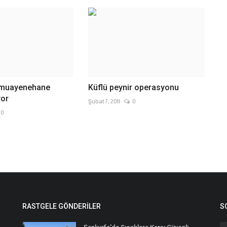
 muayenehane
Küflü peynir operasyonu
yor
Şubat 7, 2011
0
0
RASTGELE GÖNDERILER
S