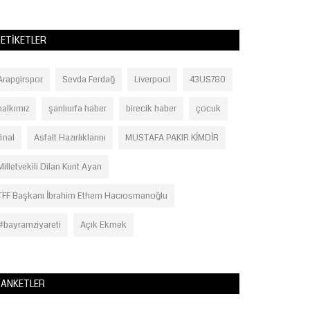
ETIKETLER
Arapgirspor
Sevda Ferdağ
Liverpool
43US780
halkımız
şanlıurfa haber
birecik haber
çocuk
final
Asfalt Hazırlıklarını
MUSTAFA PAKIR KİMDİR
Milletvekili Dilan Kunt Ayan
TFF Başkanı İbrahim Ethem Hacıosmanoğlu
#bayramziyareti
Açık Ekmek
ANKETLER