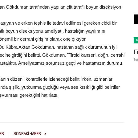
 Gökduman tarafından yapılan çift taraflı boyun diseksiyon
taşıyan ve erken teşhis ile tedavi edilmesi gereken ciddi bir
aflı boyun diseksiyonu ameliyatı, hastalığın yayılımını
emli bir cerrahi girişim olarak öne çıkıyor.
Köşe Yazıları
 Dr. Kübra Aktan Gökduman, hastanın sağlık durumunun iyi
Fikirler Günü Değil, Geleceği İnşa
cine girdiğini belirtti. Gökduman, "Tiroid kanseri, doğru cerrahi
Temmuz 24, 2026
0
r hastalıktır. Ameliyatımız sorunsuz geçti ve hastamızın durumu
nın düzenli kontrollerle izleneceği belirtilirken, uzmanlar
da şişlik, yutkunma güçlüğü veya ses kısıklığı gibi belirtiler
 başvurması gerektiğini hatırlattı.
 303 Kişiye 21,2
ER
SONRAKI HABER