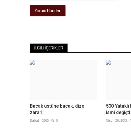
Yorum Gönder
İLGILI İÇERIKLER
Bacak üstüne bacak, dize
500 Yataklı
zararlı
ismi değişti
Şubat 1, 2010
0
Nisan 20, 2013