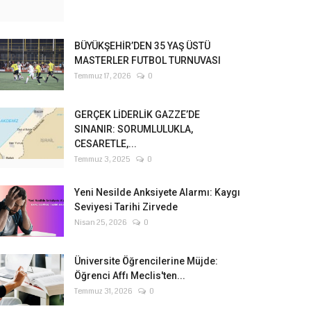
BÜYÜKŞEHİR’DEN 35 YAŞ ÜSTÜ
MASTERLER FUTBOL TURNUVASI
Temmuz 17, 2026
0
GERÇEK LİDERLİK GAZZE’DE
SINANIR: SORUMLULUKLA,
CESARETLE,...
Temmuz 3, 2025
0
Yeni Nesilde Anksiyete Alarmı: Kaygı
Seviyesi Tarihi Zirvede
Nisan 25, 2026
0
Üniversite Öğrencilerine Müjde:
Öğrenci Affı Meclis'ten...
Temmuz 31, 2026
0