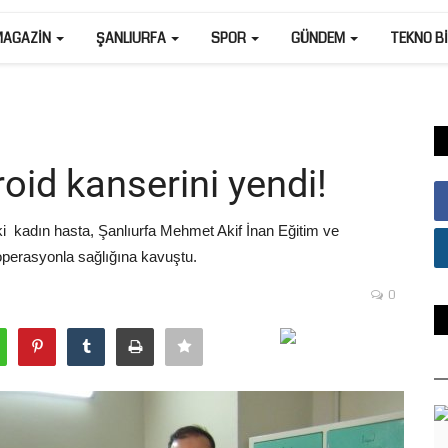
MAGAZIN
ŞANLIURFA
SPOR
GÜNDEM
TEKNO B
roid kanserini yendi!
aki kadın hasta, Şanlıurfa Mehmet Akif İnan Eğitim ve
 operasyonla sağlığına kavuştu.
0