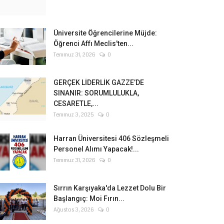
Üniversite Öğrencilerine Müjde:
Öğrenci Affı Meclis'ten...
Temmuz 31, 2026
0
GERÇEK LİDERLİK GAZZE’DE
SINANIR: SORUMLULUKLA,
CESARETLE,...
Temmuz 3, 2025
0
Harran Üniversitesi 406 Sözleşmeli
Personel Alımı Yapacak!...
Temmuz 31, 2026
0
Sırrın Karşıyaka'da Lezzet Dolu Bir
Başlangıç: Moi Fırın...
Ağustos 3, 2026
0