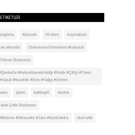
ETIKETLER
araştırna
Köseveli
29 ekim
kaymakam
can alıyordu
Chukwuma Emmanuel Akabueze
11 Nisan Stadyumu
#Şanlıurfa #KetenKöynekFıstığı #Fıstık #Çiftçi #Tarım
#Hasat #Kuraklık #Don #Yağış #Üretim
pano
işlem
balıklıgöl
destek
Faruk Çelik Stadyumu
#Motorin #Akaryakıt #Zam #SonDakika
okul tatili