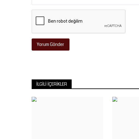
Yorum Gönder
İLGILI İÇERIKLER