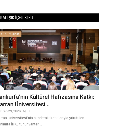
KARIŞIK İÇERIKLER
Kültür Sanat
Eğitim
anlıurfa’nın Kültürel Hafızasına Katkı:
Eğitim-Bir
arran Üniversitesi...
Sınav Tepkis
ziran 29, 2026
0
Temmuz 24, 2026
rran Üniversitesi’nin akademik katkılarıyla yürütülen
İlk Defa Yönetici
nlıurfa İli Kültür Envanteri...
düzenlenecek E-Sı