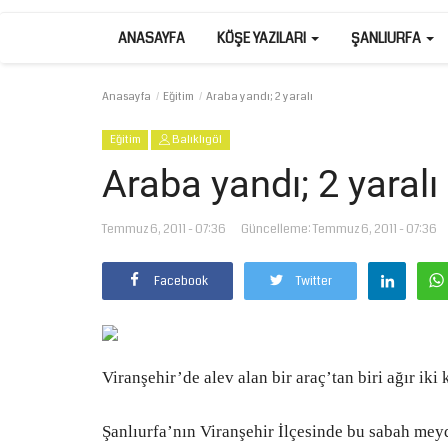
ANASAYFA
KÖŞE YAZILARI
ŞANLIURFA
Anasayfa
Eğitim
Araba yandı; 2 yaralı
Eğitim
Balıklıgöl
Araba yandı; 2 yaralı
Temmuz 6, 2011 - 07:36
Güncelleme: Temmuz 6, 2011 - 07:36
Facebook
Twitter
Viranşehir’de alev alan bir araç’tan biri ağır iki 
Şanlıurfa’nın Viranşehir İlçesinde bu sabah meyd