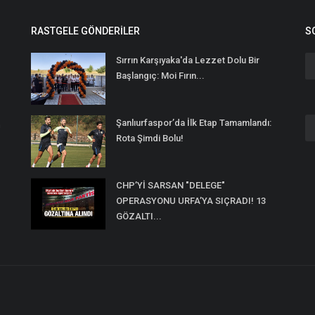
RASTGELE GÖNDERILER
S
Sırrın Karşıyaka'da Lezzet Dolu Bir
Başlangıç: Moi Fırın...
Şanlıurfaspor’da İlk Etap Tamamlandı:
n
Rota Şimdi Bolu!
CHP’Yİ SARSAN "DELEGE"
OPERASYONU URFA’YA SIÇRADI! 13
GÖZALTI...