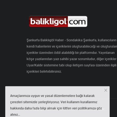
Şanlıurfa Balıklıgöl Haber - Sondakika Şanlıurfa, kullanıcıların
kendi haberlerini ve içeriklerini oluşturabileceği ve oluşturula
içerikler üzerinden ödül alabildiği bir platformdur. Yayınlanan
köşe yazılarından yazı sahibi yazar sorumludur, diğer içerikler
Uyar/Kaldır sistemine tabi olup iletişim sayfası üzerinden ilgili
içerikleri belirtebilirsiniz.
Amaçlarımıza uygun ve yasal düzenlemelere bağlı kalarak
çerezleri sitemizde yerleştiriyoruz. Veri kullanım kurallarımız
hakkında daha fazla bilgi almak için lütfen veri politikamıza göz
Copyright 2024 | eCloud Tech. Tüm hakları saklıdır.
atınız...