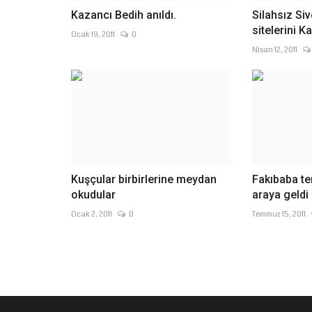
Kazancı Bedih anıldı.
Silahsız Si
sitelerini K
Ocak 19, 2011
0
Nisan 12, 2011
Kuşçular birbirlerine meydan
Fakıbaba tem
okudular
Ocak 2, 2011
0
Temmuz 15, 2011