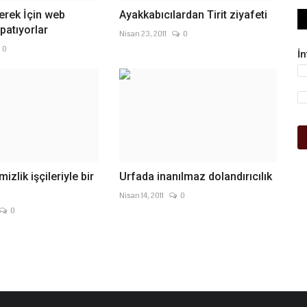
verek İçin web
Ayakkabıcılardan Tirit ziyafeti
apatıyorlar
Nisan 23, 2011
0
0
İ
izlik işçileriyle bir
Urfada inanılmaz dolandırıcılık
Nisan 14, 2011
0
0