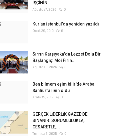
İŞÇİNİN...
Ağustos 7, 2026
0
Kur'an İstanbul'da yeniden yazıldı
Ocak 29, 2010
0
Sırrın Karşıyaka'da Lezzet Dolu Bir
Başlangıç: Moi Fırın...
Ağustos 3, 2026
0
Ben bilmem eşim bilir'de Araba
Şanlıurfa'lının oldu
Aralık 15, 2012
0
GERÇEK LİDERLİK GAZZE’DE
SINANIR: SORUMLULUKLA,
CESARETLE,...
Temmuz 3, 2025
0