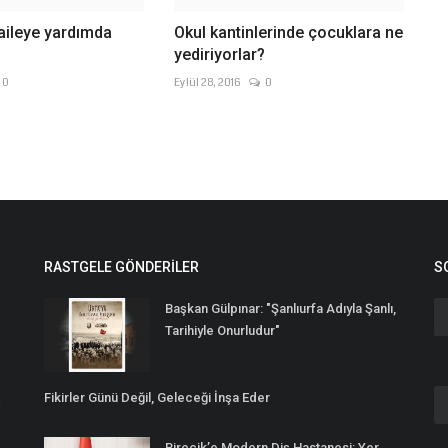
 aileye yardımda
Okul kantinlerinde çocuklara ne
yediriyorlar?
0
Eylül 28, 2016
0
RASTGELE GÖNDERILER
S
Başkan Gülpınar: "Şanlıurfa Adıyla Şanlı,
Tarihiyle Onurludur"
Fikirler Günü Değil, Geleceği İnşa Eder
n
Birecik’e Modern Diş Hastanesi: Yer