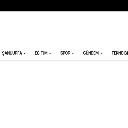
ŞANLIURFA
EĞITIM
SPOR
GÜNDEM
TEKNO B