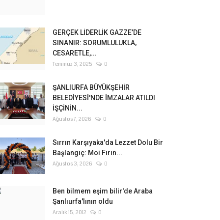
GERÇEK LİDERLİK GAZZE’DE
SINANIR: SORUMLULUKLA,
CESARETLE,...
Temmuz 3, 2025
0
ŞANLIURFA BÜYÜKŞEHİR
BELEDİYESİ'NDE İMZALAR ATILDI
İŞÇİNİN...
Ağustos 7, 2026
0
Sırrın Karşıyaka'da Lezzet Dolu Bir
Başlangıç: Moi Fırın...
Ağustos 3, 2026
0
Ben bilmem eşim bilir'de Araba
Şanlıurfa'lının oldu
Aralık 15, 2012
0