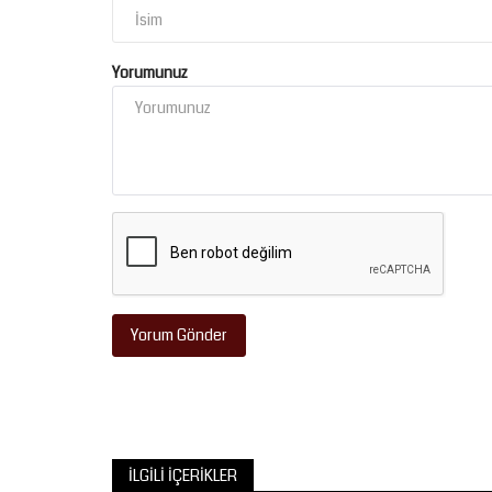
Yorumunuz
Yorum Gönder
İLGILI İÇERIKLER