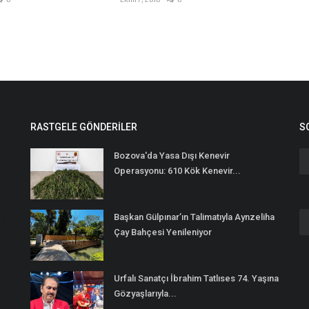
RASTGELE GÖNDERILER
S
Bozova'da Yasa Dışı Kenevir
Operasyonu: 610 Kök Kenevir...
Başkan Gülpınar’ın Talimatıyla Aynzeliha
n
Çay Bahçesi Yenileniyor
Urfalı Sanatçı İbrahim Tatlıses 74. Yaşına
Gözyaşlarıyla...