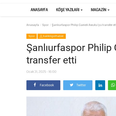
ANASAYFA
KÖŞE YAZILARI
MAGAZIN
Anasayfa
Spor
Şanlıurfaspor Philip Gameli Awuku'yu transfer et
Spor
balikligolhaber
Şanlıurfaspor Phili
transfer etti
Ocak 31, 2025 - 16:00
Facebook
Twitter