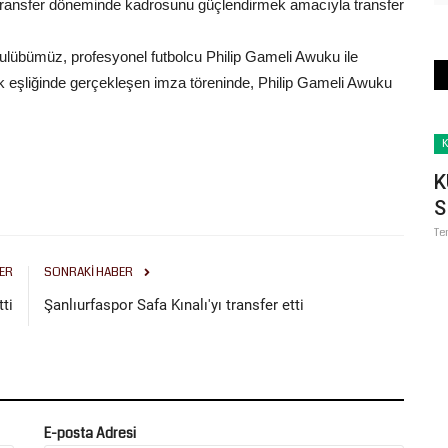
 transfer döneminde kadrosunu güçlendirmek amacıyla transfer
lübümüz, profesyonel futbolcu Philip Gameli Awuku ile
 eşliğinde gerçekleşen imza töreninde, Philip Gameli Awuku
Magazin
K
K
S
Te
ER
SONRAKI HABER
tti
Şanlıurfaspor Safa Kınalı'yı transfer etti
ezon
GAİN MEDYA VE ANAHAT HOLDİNG
OPERASYONUNDA YENİ DALGA:...
Aralık 18, 2025
0
İstanbul Cumhuriyet Başsavcılığı tarafından Anahat Holding’e
E-posta Adresi