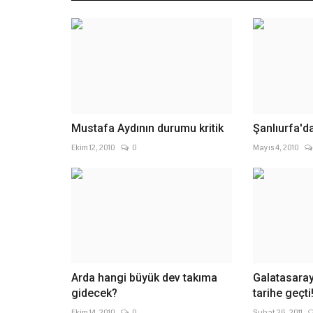
Mustafa Aydının durumu kritik
Şanlıurfa'd
Ekim 12, 2010
0
Mayıs 4, 2010
Arda hangi büyük dev takıma
Galatasaray
gidecek?
tarihe geçti
Ekim 14, 2010
0
Şubat 26, 2011