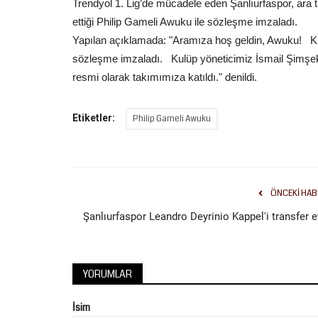
Trendyol 1. Lig’de mücadele eden Şanlıurfaspor, ara
ettiği
Philip Gameli Awuku ile
sözleşme imzaladı.
Yapılan açıklamada: "
Aramıza hoş geldin, Awuku! Ku
sözleşme imzaladı. Kulüp yöneticimiz İsmail Şimşek
resmi olarak takımımıza katıldı.
" denildi.
Spor
Etiketler:
Philip Gameli Awuku
ÖNCEKI HAB
Şanlıurfaspor Leandro Deyrinio Kappel'i transfer e
Karaköprü Belediyespor Yeni S
Mesaisini Sürdürüyor
YORUMLAR
Temmuz 21, 2026
0
İsim