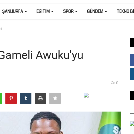
ŞANLIURFA
EĞITIM
SPOR
GÜNDEM
TEKNO B
ti
p Gameli Awuku'yu
0