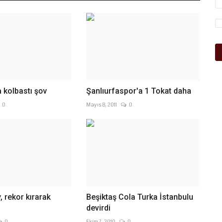
a kolbastı şov
Şanlıurfaspor'a 1 Tokat daha
0
Mayıs 8, 2011
0
, rekor kırarak
Beşiktaş Cola Turka İstanbulu
!
devirdi
0
Ekim 7, 2010
0