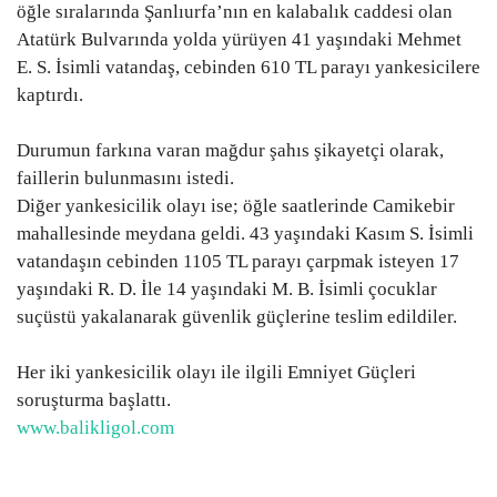
öğle sıralarında Şanlıurfa’nın en kalabalık caddesi olan
Gündem
Atatürk Bulvarında yolda yürüyen 41 yaşındaki Mehmet
E. S. İsimli vatandaş, cebinden 610 TL parayı yankesicilere
Tekno Bilim
kaptırdı.
Ekonomi
Durumun farkına varan mağdur şahıs şikayetçi olarak,
faillerin bulunmasını istedi.
Diğer yankesicilik olayı ise; öğle saatlerinde Camikebir
Galeriler
mahallesinde meydana geldi. 43 yaşındaki Kasım S. İsimli
vatandaşın cebinden 1105 TL parayı çarpmak isteyen 17
Siyaset
yaşındaki R. D. İle 14 yaşındaki M. B. İsimli çocuklar
suçüstü yakalanarak güvenlik güçlerine teslim edildiler.
Künye
Her iki yankesicilik olayı ile ilgili Emniyet Güçleri
Yaşam
soruşturma başlattı.
www.balikligol.com
Sağlık
İletişim