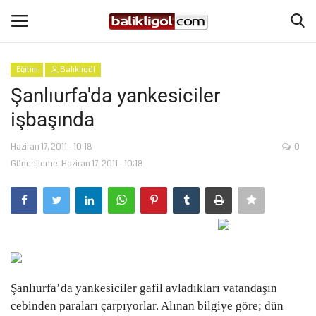
Eğitim
Balıklıgöl
Giriş Yap
Kaydol
Şanlıurfa'da yankesiciler
işbaşında
Anasayfa
Haziran 17, 2011 - 10:18
0
Köşe Yazıları
Güncelleme: Haziran 17, 2011 - 10:18
Şanlıurfa
Eğitim
Magazin
Şanlıurfa’da yankesiciler gafil avladıkları vatandaşın
Spor
cebinden paraları çarpıyorlar. Alınan bilgiye göre; dün