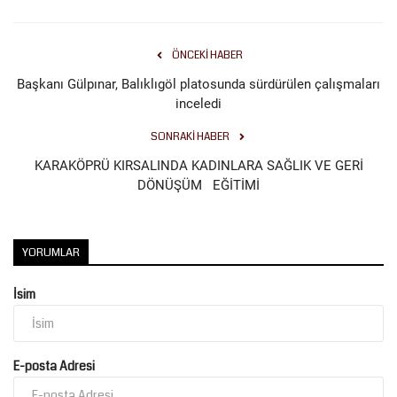
Kültür Sanat
ÖNCEKI HABER
Başkanı Gülpınar, Balıklıgöl platosunda sürdürülen çalışmaları
inceledi
SONRAKI HABER
KARAKÖPRÜ KIRSALINDA KADINLARA SAĞLIK VE GERİ
DÖNÜŞÜM EĞİTİMİ
YORUMLAR
İsim
E-posta Adresi