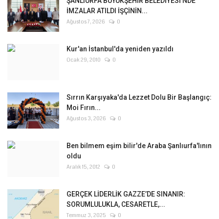
ŞANLIURFA BÜYÜKŞEHİR BELEDİYESİ'NDE
İMZALAR ATILDI İŞÇİNİN...
Ağustos 7, 2026
0
Kur'an İstanbul'da yeniden yazıldı
Ocak 29, 2010
0
Sırrın Karşıyaka'da Lezzet Dolu Bir Başlangıç:
Moi Fırın...
Ağustos 3, 2026
0
Ben bilmem eşim bilir'de Araba Şanlıurfa'lının
oldu
Aralık 15, 2012
0
GERÇEK LİDERLİK GAZZE’DE SINANIR:
SORUMLULUKLA, CESARETLE,...
Temmuz 3, 2025
0