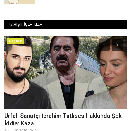
KARIŞIK İÇERIKLER
Magazin
I
Urfalı Sanatçı İbrahim Tatlıses Hakkında Şok
B
İddia: Kaza...
Y
Şubat 26, 2026
0
Te