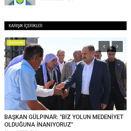
KARIŞIK İÇERIKLER
Şanlıurfa
n
BAŞKAN GÜLPINAR: "BİZ YOLUN MEDENİYET
Ş
OLDUĞUNA İNANIYORUZ"
Ba