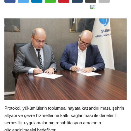
Gündem
Tekno Bilim
Ekonomi
Siyaset
Galeriler
Yaşam
Künye
Protokol, yükümlülerin toplumsal hayata kazandırılması, şehrin
Sağlık
altyapı ve çevre hizmetlerine katkı sağlanması ile denetimli
serbestlik uygulamalarının rehabilitasyon amacının
İletişim
güçlendirilmesini hedefliyor.