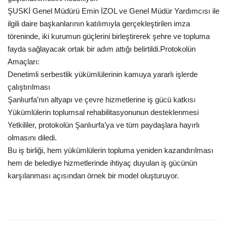
ŞUSKİ Genel Müdürü Emin İZOL ve Genel Müdür Yardımcısı ile
Kültür Sanat
ilgili daire başkanlarının katılımıyla gerçekleştirilen imza
töreninde, iki kurumun güçlerini birleştirerek şehre ve topluma
fayda sağlayacak ortak bir adım attığı belirtildi.
Protokolün
Amaçları:
Denetimli serbestlik yükümlülerinin kamuya yararlı işlerde
çalıştırılması
Şanlıurfa’nın altyapı ve çevre hizmetlerine iş gücü katkısı
Yükümlülerin toplumsal rehabilitasyonunun desteklenmesi
Yetkililer, protokolün Şanlıurfa’ya ve tüm paydaşlara hayırlı
olmasını diledi.
Bu iş birliği, hem yükümlülerin topluma yeniden kazandırılması
hem de belediye hizmetlerinde ihtiyaç duyulan iş gücünün
karşılanması açısından örnek bir model oluşturuyor.