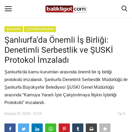
Şanlıurfa
balikligolhaber
Giriş Yap
Kaydol
Şanlıurfa’da Önemli İş Birliği:
Denetimli Serbestlik ve ŞUSKİ
Anasayfa
Protokol İmzaladı
Köşe Yazıları
Şanlıurfa’da kamu kurumları arasında önemli bir iş birliği
protokolü imzalandı. Şanlıurfa Denetimli Serbestlik Müdürlüğü ile
Magazin
Şanlıurfa Büyükşehir Belediyesi ŞUSKİ Genel Müdürlüğü
arasında “Kamuya Yararlı İşte Çalıştırılmaya İlişkin İşbirliği
Şanlıurfa
Protokolü” imzalandı.
Eğitim
Haziran 15, 2026 - 12:59
0
Spor