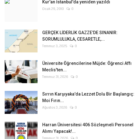
Kur'an İstanbul'da yeniden yazıldı
Ocak 29, 2010
0
GERÇEK LİDERLİK GAZZE’DE SINANIR:
SORUMLULUKLA, CESARETLE,...
Temmuz 3, 2025
0
Üniversite Öğrencilerine Müjde: Öğrenci Affı
Meclis'ten...
Temmuz 31, 2026
0
Sırrın Karşıyaka'da Lezzet Dolu Bir Başlangıç:
Moi Fırın...
Ağustos 3, 2026
0
Harran Üniversitesi 406 Sözleşmeli Personel
Alımı Yapacak!...
Temmuz 31, 2026
0