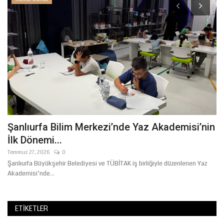
Şanlıurfa Bilim Merkezi’nde Yaz Akademisi’nin
K
İlk Dönemi...
Te
Temmuz 27, 2026
0
Şanlıurfa Büyükşehir Belediyesi ve TÜBİTAK iş birliğiyle düzenlenen Yaz
Akademisi’nde...
ETIKETLER