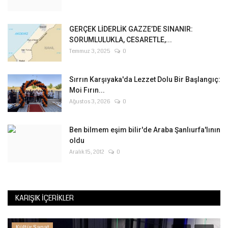
GERÇEK LİDERLİK GAZZE’DE SINANIR:
SORUMLULUKLA, CESARETLE,...
Temmuz 3, 2025
0
Sırrın Karşıyaka'da Lezzet Dolu Bir Başlangıç:
Moi Fırın...
Ağustos 3, 2026
0
Ben bilmem eşim bilir'de Araba Şanlıurfa'lının
oldu
Aralık 15, 2012
0
KARIŞIK İÇERIKLER
Kültür Sanat