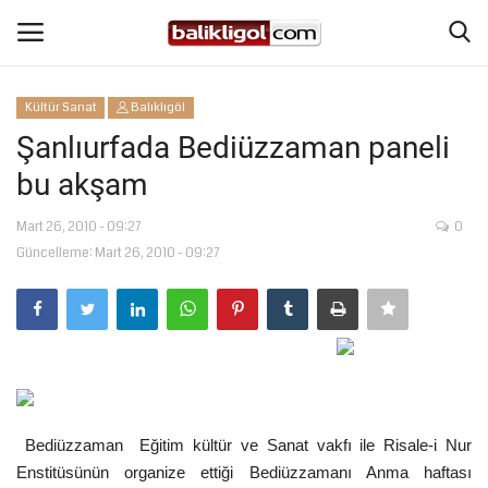
Kültür Sanat
Balıklıgöl
Giriş Yap
Kaydol
Şanlıurfada Bediüzzaman paneli
bu akşam
Anasayfa
Mart 26, 2010 - 09:27
0
Köşe Yazıları
Güncelleme: Mart 26, 2010 - 09:27
Magazin
Şanlıurfa
Eğitim
Bediüzzaman
Eğitim kültür ve Sanat vakfı ile Risale-i Nur
Spor
Enstitüsünün organize ettiği Bediüzzamanı Anma haftası