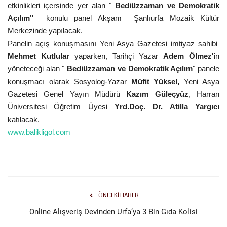
etkinlikleri içersinde yer alan "
Bediüzzaman ve Demokratik
Gündem
Açılım"
konulu panel Akşam
Şanlıurfa Mozaik Kültür
Merkezinde yapılacak.
Tekno Bilim
Panelin açış konuşmasını Yeni Asya Gazetesi imtiyaz sahibi
Mehmet Kutlular
yaparken, Tarihçi Yazar
Adem Ölmez'
in
Ekonomi
yöneteceği alan "
Bediüzzaman ve Demokratik Açılım
" panele
konuşmacı olarak Sosyolog-Yazar
Müfit Yüksel,
Yeni Asya
Siyaset
Gazetesi Genel Yayın Müdürü
Kazım Güleçyüz
, Harran
Üniversitesi Öğretim Üyesi
Yrd.Doç. Dr. Atilla Yargıcı
katılacak.
Galeriler
www.balikligol.com
Yaşam
Künye
ÖNCEKI HABER
Sağlık
Online Alışveriş Devinden Urfa’ya 3 Bin Gıda Kolisi
İletişim