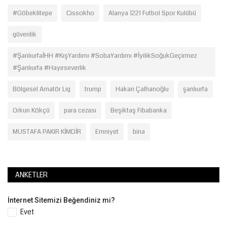
#Göbeklitepe
Cissokho
Alanya 1221 Futbol Spor Kulübü
güvenlik
#ŞanlıurfaİHH #KışYardımı #SobaYardımı #İyilikSoğukGeçirmez
#Şanlıurfa #Hayırseverlik
Bölgesel Amatör Lig
trump
Hakan Çalhanoğlu
şanlıurfa
Orkun Kökçü
para cezası
Beşiktaş Fibabanka
MUSTAFA PAKIR KİMDİR
Emniyet
bina
ANKETLER
İnternet Sitemizi Beğendiniz mi?
Evet