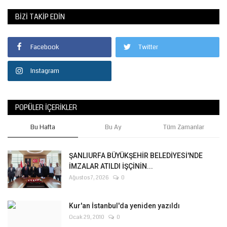
BIZI TAKIP EDIN
Facebook
Twitter
Instagram
POPÜLER İÇERIKLER
Bu Hafta
Bu Ay
Tüm Zamanlar
ŞANLIURFA BÜYÜKŞEHİR BELEDİYESİ'NDE
İMZALAR ATILDI İŞÇİNİN...
Ağustos 7, 2026
0
Kur'an İstanbul'da yeniden yazıldı
Ocak 29, 2010
0