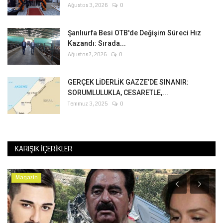
Ağustos 3, 2026
0
Şanlıurfa Besi OTB'de Değişim Süreci Hız
Kazandı: Sırada...
Ağustos 7, 2026
0
GERÇEK LİDERLİK GAZZE’DE SINANIR:
SORUMLULUKLA, CESARETLE,...
Temmuz 3, 2025
0
KARIŞIK İÇERIKLER
Magazin