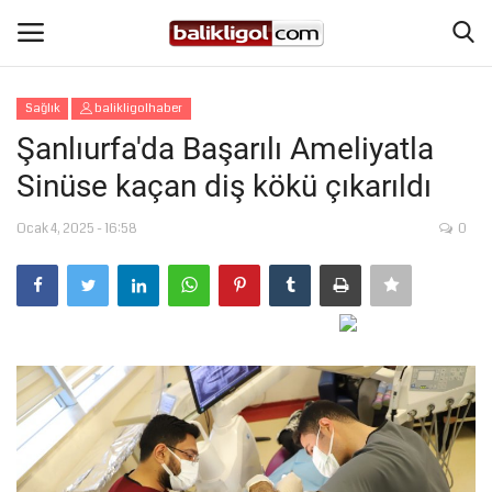
Sağlık
balikligolhaber
Giriş Yap
Kaydol
Şanlıurfa'da Başarılı Ameliyatla
Sinüse kaçan diş kökü çıkarıldı
Anasayfa
Ocak 4, 2025 - 16:58
0
Köşe Yazıları
Magazin
Şanlıurfa
Eğitim
Spor