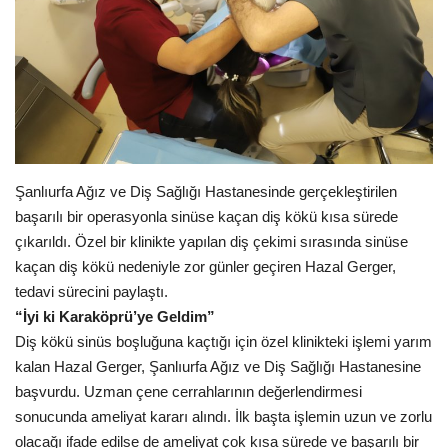
Gündem
Tekno Bilim
Ekonomi
Siyaset
Şanlıurfa Ağız ve Diş Sağlığı Hastanesinde gerçekleştirilen
başarılı bir operasyonla sinüse kaçan diş kökü kısa sürede
Galeriler
çıkarıldı. Özel bir klinikte yapılan diş çekimi sırasında sinüse
kaçan diş kökü nedeniyle zor günler geçiren Hazal Gerger,
Yaşam
tedavi sürecini paylaştı.
“İyi ki Karaköprü’ye Geldim”
Künye
Diş kökü sinüs boşluğuna kaçtığı için özel klinikteki işlemi yarım
kalan Hazal Gerger, Şanlıurfa Ağız ve Diş Sağlığı Hastanesine
Sağlık
başvurdu. Uzman çene cerrahlarının değerlendirmesi
sonucunda ameliyat kararı alındı. İlk başta işlemin uzun ve zorlu
İletişim
olacağı ifade edilse de ameliyat çok kısa sürede ve başarılı bir