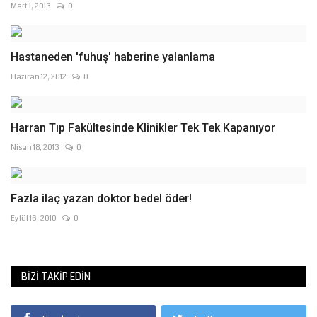
Mart 1, 2013
0
Hastaneden 'fuhuş' haberine yalanlama
Haziran 12, 2012
0
Harran Tıp Fakültesinde Klinikler Tek Tek Kapanıyor
Nisan 18, 2013
0
Fazla ilaç yazan doktor bedel öder!
Eylül 16, 2010
0
BIZI TAKIP EDIN