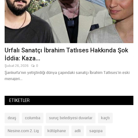
Urfalı Sanatçı İbrahim Tatlıses Hakkında Şok
Ş
İddia: Kaza...
Te
Şubat 26, 2026
0
Şanlıurfa'nın yetiştirdiği dünya çapındaki sanatçı İbrahim Tatlıses'in eski
menajeri...
ETIKETLER
deaş
columba
suruç belediyesi duvarlar
kaçtı
Nesine.com 2. Lig
kütüphane
adli
sagopa