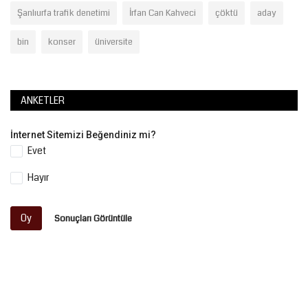
Şanlıurfa trafik denetimi
İrfan Can Kahveci
çöktü
aday
bin
konser
üniversite
ANKETLER
İnternet Sitemizi Beğendiniz mi?
Evet
Hayır
Oy
Sonuçları Görüntüle