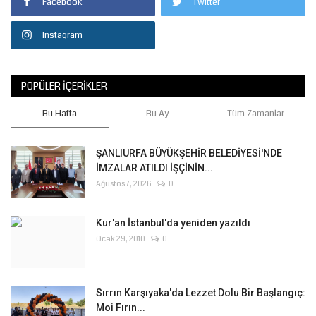
Facebook
Twitter
Instagram
POPÜLER İÇERIKLER
Bu Hafta
Bu Ay
Tüm Zamanlar
ŞANLIURFA BÜYÜKŞEHİR BELEDİYESİ'NDE
İMZALAR ATILDI İŞÇİNİN...
Ağustos 7, 2026
0
Kur'an İstanbul'da yeniden yazıldı
Ocak 29, 2010
0
Sırrın Karşıyaka'da Lezzet Dolu Bir Başlangıç:
Moi Fırın...