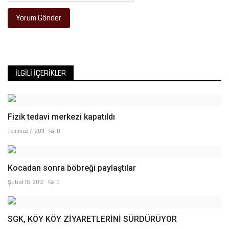
Yorum Gönder
İLGILI İÇERIKLER
Fizik tedavi merkezi kapatıldı
Temmuz 7, 2011
0
Kocadan sonra böbreği paylaştılar
Şubat 15, 2012
0
SGK, KÖY KÖY ZİYARETLERİNİ SÜRDÜRÜYOR