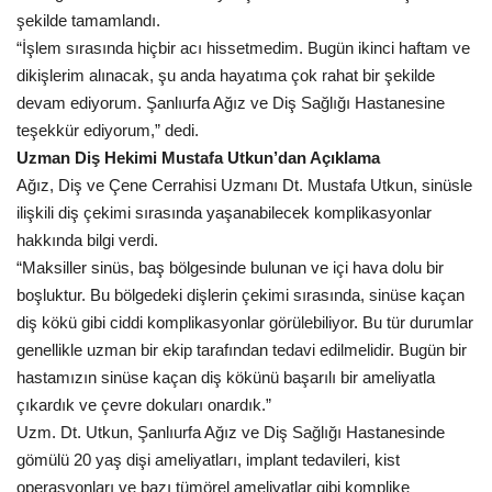
şekilde tamamlandı.
“İşlem sırasında hiçbir acı hissetmedim. Bugün ikinci haftam ve
Kültür Sanat
dikişlerim alınacak, şu anda hayatıma çok rahat bir şekilde
devam ediyorum. Şanlıurfa Ağız ve Diş Sağlığı Hastanesine
teşekkür ediyorum,” dedi.
Uzman Diş Hekimi Mustafa Utkun’dan Açıklama
Ağız, Diş ve Çene Cerrahisi Uzmanı Dt. Mustafa Utkun, sinüsle
ilişkili diş çekimi sırasında yaşanabilecek komplikasyonlar
hakkında bilgi verdi.
“Maksiller sinüs, baş bölgesinde bulunan ve içi hava dolu bir
boşluktur. Bu bölgedeki dişlerin çekimi sırasında, sinüse kaçan
diş kökü gibi ciddi komplikasyonlar görülebiliyor. Bu tür durumlar
genellikle uzman bir ekip tarafından tedavi edilmelidir. Bugün bir
hastamızın sinüse kaçan diş kökünü başarılı bir ameliyatla
çıkardık ve çevre dokuları onardık.”
Uzm. Dt. Utkun, Şanlıurfa Ağız ve Diş Sağlığı Hastanesinde
gömülü 20 yaş dişi ameliyatları, implant tedavileri, kist
operasyonları ve bazı tümörel ameliyatlar gibi komplike