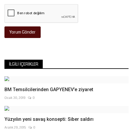
Yorum Gönder
İLGILI İÇERIKLER
BM Temsilcilerinden GAPYENEV’e ziyaret
Ocak 30, 2019
0
Yüzyılın yeni savaş konsepti: Siber saldırı
Aralık 29, 2015
0