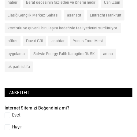
haber
Berat gecesinin faziletleri ve önemi nedir
Can Uzun
Elazığ Gençlik Merkezi Sahası
asansöt
Eintracht Frankfurt
konforlu ve güvenli bir ulaşım hedefiyle faaliyetlerini sürdürüyor.
nüfus
Davut Gül
anahtar
Yunus Emre Mest
uygulama
Solwie Energy Fatih Karagümrük SK
amca
ak parti istifa
ANKETLER
İnternet Sitemizi Beğendiniz mi?
Evet
Hayır