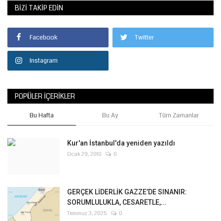
BIZI TAKIP EDIN
Facebook
Twitter
Instagram
POPÜLER İÇERIKLER
Bu Hafta
Bu Ay
Tüm Zamanlar
Kur'an İstanbul'da yeniden yazıldı
Ocak 29, 2010
0
GERÇEK LİDERLİK GAZZE’DE SINANIR:
SORUMLULUKLA, CESARETLE,...
Temmuz 3, 2025
0