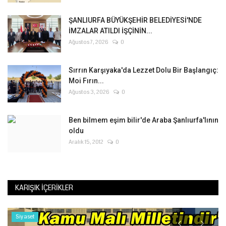
ŞANLIURFA BÜYÜKŞEHİR BELEDİYESİ'NDE
İMZALAR ATILDI İŞÇİNİN...
Ağustos 7, 2026
0
Sırrın Karşıyaka'da Lezzet Dolu Bir Başlangıç:
Moi Fırın...
Ağustos 3, 2026
0
Ben bilmem eşim bilir'de Araba Şanlıurfa'lının
oldu
Aralık 15, 2012
0
KARIŞIK İÇERIKLER
Siyaset