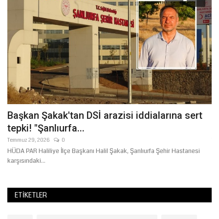
L
Başkan Şakak'tan DSİ arazisi iddialarına sert
G
tepki! "Şanlıurfa...
G
Temmuz 29, 2026
0
Te
HÜDA PAR Haliliye İlçe Başkanı Halil Şakak, Şanlıurfa Şehir Hastanesi
Ge
karşısındaki...
kut
ETIKETLER