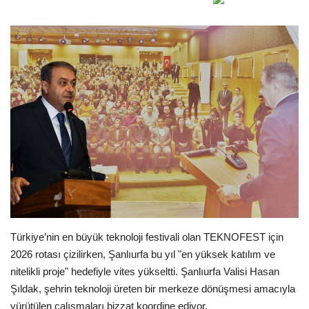
Gündem
Tekno Bilim
Ekonomi
Siyaset
Galeriler
Künye
Yaşam
Türkiye’nin en büyük teknoloji festivali olan TEKNOFEST için
2026 rotası çizilirken, Şanlıurfa bu yıl "en yüksek katılım ve
İletişim
nitelikli proje" hedefiyle vites yükseltti. Şanlıurfa Valisi Hasan
Şıldak, şehrin teknoloji üreten bir merkeze dönüşmesi amacıyla
Sağlık
yürütülen çalışmaları bizzat koordine ediyor.