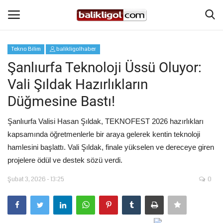
Tekno Bilim
balikligolhaber
Giriş Yap
Kaydol
Şanlıurfa Teknoloji Üssü Oluyor:
Vali Şıldak Hazırlıkların
Anasayfa
Düğmesine Bastı!
Köşe Yazıları
Şanlıurfa Valisi Hasan Şıldak, TEKNOFEST 2026 hazırlıkları
kapsamında öğretmenlerle bir araya gelerek kentin teknoloji
Magazin
hamlesini başlattı. Vali Şıldak, finale yükselen ve dereceye giren
projelere ödül ve destek sözü verdi.
Şanlıurfa
Şubat 3, 2026 - 13:25
0
Eğitim
Spor