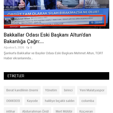
ı
Bakkallar Odası Eski Başkanı Altun'dan
Ş
Bakanlığa Çağrı:...
B
Ağustos 5, 2026
0
Te
Şanlıurfa Bakkallar ve Bayiler Odası Eski Başkanı Mehmet Altun, TGRT
24
Haber ekranlarında...
bi
ETIKETLER
Berat kandilinin önemi
Yönetim
birinci
Yeni Malatyaspor
06KK909
Kayode
haliliye bıçaklı saldırı
columba
intihar
Abdurrahman Önül
Mert Müldür
Koçveran