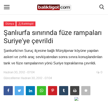
Dünya
Balıklıgöl
Giriş Yap
Kaydol
Şanlıurfa sınırında füze rampaları
Suriye'ye çevrildi
Anasayfa
Şanlıurfa'nın Suruç ilçesine bağlı Mürşitpınar köyüne yapılan
Köşe Yazıları
askeri ve zırhlı araç sevkiyatından sonra sınıra konuşlandırılan
tank ve füze rampalarının yönü Suriye topraklarına çevrildi.
Magazin
Haziran 30, 2012 - 07:04
0
Güncelleme: Haziran 30, 2012 - 07:04
Şanlıurfa
Eğitim
Spor