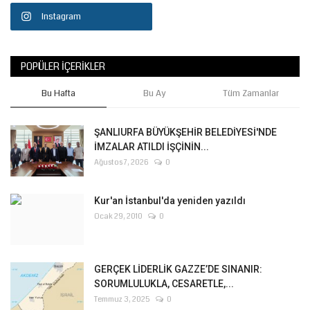
Instagram
POPÜLER İÇERIKLER
Bu Hafta
Bu Ay
Tüm Zamanlar
ŞANLIURFA BÜYÜKŞEHİR BELEDİYESİ'NDE
İMZALAR ATILDI İŞÇİNİN...
Ağustos 7, 2026
0
Kur'an İstanbul'da yeniden yazıldı
Ocak 29, 2010
0
GERÇEK LİDERLİK GAZZE’DE SINANIR:
SORUMLULUKLA, CESARETLE,...
Temmuz 3, 2025
0