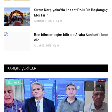
Sırrın Karşıyaka'da Lezzet Dolu Bir Başlangıç:
Moi Fırın...
Ağustos 3, 2026
0
Ben bilmem eşim bilir'de Araba Şanlıurfa'lının
oldu
Aralık 15, 2012
0
KARIŞIK İÇERIKLER
Ekonomi