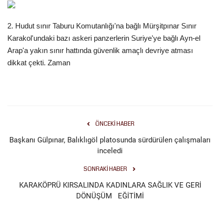
Gündem
2. Hudut sınır Taburu Komutanlığı'na bağlı Mürşitpınar Sınır
Karakol'undaki bazı askeri panzerlerin Suriye'ye bağlı Ayn-el
Tekno Bilim
Arap'a yakın sınır hattında güvenlik amaçlı devriye atması
dikkat çekti. Zaman
Ekonomi
Siyaset
Galeriler
ÖNCEKI HABER
Başkanı Gülpınar, Balıklıgöl platosunda sürdürülen çalışmaları
Yaşam
inceledi
Künye
SONRAKI HABER
KARAKÖPRÜ KIRSALINDA KADINLARA SAĞLIK VE GERİ
Sağlık
DÖNÜŞÜM EĞİTİMİ
İletişim