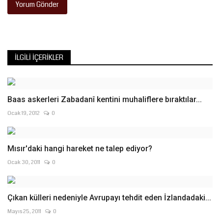
Yorum Gönder
İLGILI İÇERIKLER
Baas askerleri Zabadanî kentini muhaliflere bıraktılar...
Ocak 19, 2012
0
Mısır'daki hangi hareket ne talep ediyor?
Ocak 30, 2011
0
Çıkan külleri nedeniyle Avrupayı tehdit eden İzlandadaki...
Mayıs 25, 2011
0