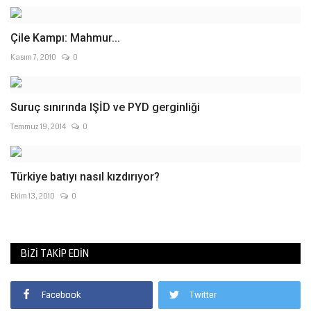
Çile Kampı: Mahmur...
Kasım 7, 2010
0
Suruç sınırında IŞİD ve PYD gerginliği
Temmuz 19, 2014
0
Türkiye batıyı nasıl kızdırıyor?
Ekim 13, 2010
0
BIZI TAKIP EDIN
Facebook
Twitter