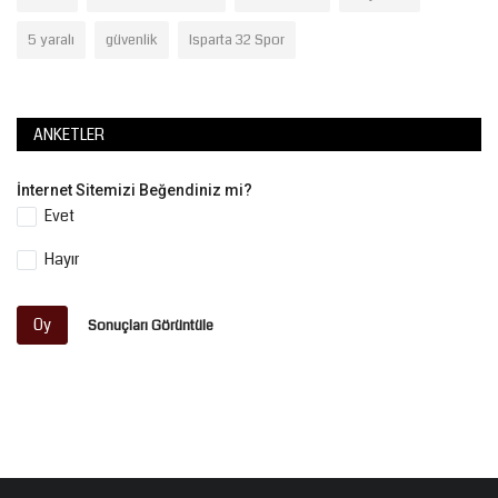
5 yaralı
güvenlik
Isparta 32 Spor
ANKETLER
İnternet Sitemizi Beğendiniz mi?
Evet
Hayır
Oy
Sonuçları Görüntüle