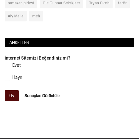
ramazan pidesi
Ole Gunnar Solskjaer
Bryan Okoh
terör
Aly Malle
meb
ANKETLER
İnternet Sitemizi Beğendiniz mi?
Evet
Hayır
Oy
Sonuçları Görüntüle