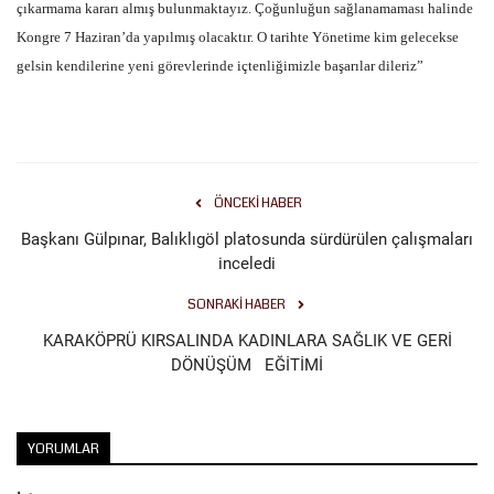
çıkarmama kararı almış bulunmaktayız. Çoğunluğun sağlanamaması halinde
Kongre 7 Haziran’da yapılmış olacaktır. O tarihte Yönetime kim gelecekse
Kültür Sanat
gelsin kendilerine yeni görevlerinde içtenliğimizle başarılar dileriz”
ÖNCEKI HABER
Başkanı Gülpınar, Balıklıgöl platosunda sürdürülen çalışmaları
inceledi
SONRAKI HABER
KARAKÖPRÜ KIRSALINDA KADINLARA SAĞLIK VE GERİ
DÖNÜŞÜM EĞİTİMİ
YORUMLAR