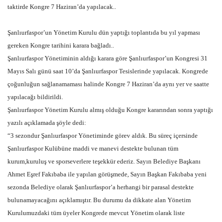
taktirde Kongre 7 Haziran’da yapılacak..
Gündem
Şanlıurfaspor’un Yönetim Kurulu dün yaptığı toplantıda bu yıl yapması
Tekno Bilim
gereken Kongre tarihini karara bağladı..
Şanlıurfaspor Yönetiminin aldığı karara göre Şanlıurfaspor’un Kongresi 31
Ekonomi
Mayıs Salı günü saat 10’da Şanlıurfaspor Tesislerinde yapılacak. Kongrede
çoğunluğun sağlanamaması halinde Kongre 7 Haziran’da aynı yer ve saatte
Siyaset
yapılacağı bildirildi.
Şanlıurfaspor Yönetim Kurulu almış olduğu Kongre kararından sonra yaptığı
Galeriler
yazılı açıklamada şöyle dedi:
“3 sezondur Şanlıurfaspor Yönetiminde görev aldık. Bu süreç içersinde
Yaşam
Şanlıurfaspor Kulübüne maddi ve manevi destekte bulunan tüm
kurum,kuruluş ve sporseverlere teşekkür ederiz. Sayın Belediye Başkanı
Künye
Ahmet Eşref Fakıbaba ile yapılan görüşmede, Sayın Başkan Fakıbaba yeni
sezonda Belediye olarak Şanlıurfaspor’a herhangi bir parasal destekte
Sağlık
bulunamayacağını açıklamıştır. Bu durumu da dikkate alan Yönetim
Kurulumuzdaki tüm üyeler Kongrede mevcut Yönetim olarak liste
İletişim