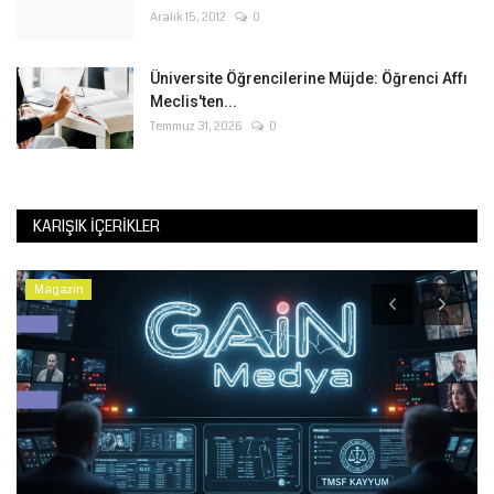
Aralık 15, 2012
0
Üniversite Öğrencilerine Müjde: Öğrenci Affı
Meclis'ten...
Temmuz 31, 2026
0
KARIŞIK İÇERIKLER
Magazin