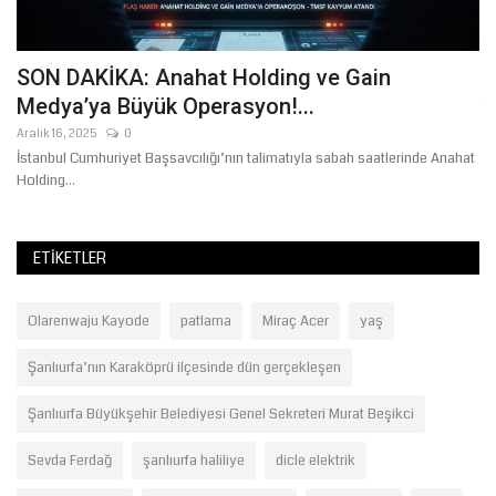
SON DAKİKA: Anahat Holding ve Gain
Ş
Medya’ya Büyük Operasyon!...
Te
Aralık 16, 2025
0
İstanbul Cumhuriyet Başsavcılığı’nın talimatıyla sabah saatlerinde Anahat
Holding...
ETIKETLER
Olarenwaju Kayode
patlama
Miraç Acer
yaş
Şanlıurfa’nın Karaköprü ilçesinde dün gerçekleşen
Şanlıurfa Büyükşehir Belediyesi Genel Sekreteri Murat Beşikci
Sevda Ferdağ
şanlıurfa haliliye
dicle elektrik