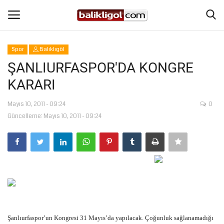
Spor
Balıklıgöl
Giriş Yap
Kaydol
ŞANLIURFASPOR'DA KONGRE
KARARI
Anasayfa
Mayıs 10, 2011 - 09:24
0
Köşe Yazıları
Güncelleme: Mayıs 10, 2011 - 09:24
Magazin
Şanlıurfa
Eğitim
Spor
Şanlıurfaspor’un Kongresi 31 Mayıs’da yapılacak. Çoğunluk sağlanamadığı