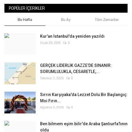
POPÜLER İÇERIKLER
Bu Hafta
Bu Ay
Tüm Zamanlar
Kur'an İstanbul'da yeniden yazıldı
Ocak 29, 2010
0
GERÇEK LİDERLİK GAZZE’DE SINANIR:
SORUMLULUKLA, CESARETLE,...
Temmuz 3, 2025
0
Sırrın Karşıyaka'da Lezzet Dolu Bir Başlangıç:
Moi Fırın...
Ağustos 3, 2026
0
Ben bilmem eşim bilir'de Araba Şanlıurfa'lının
oldu