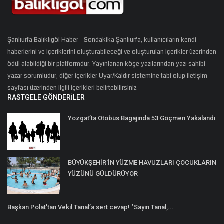
Şanlıurfa Balıklıgöl Haber - Sondakika Şanlıurfa, kullanıcıların kendi
haberlerini ve içeriklerini oluşturabileceği ve oluşturulan içerikler üzerinden
ödül alabildiği bir platformdur. Yayınlanan köşe yazılarından yazı sahibi
yazar sorumludur, diğer içerikler Uyar/Kaldır sistemine tabi olup iletişim
sayfası üzerinden ilgili içerikleri belirtebilirsiniz.
RASTGELE GÖNDERILER
Yozgat’ta Otobüs Bagajında 53 Göçmen Yakalandı
BÜYÜKŞEHİR'İN YÜZME HAVUZLARI ÇOCUKLARIN
YÜZÜNÜ GÜLDÜRÜYOR
Başkan Polat'tan Vekil Tanal’a sert cevap! "Sayın Tanal,...