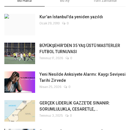
Bu Hafta
Bu Ay
Tüm Zamanlar
Kur'an İstanbul'da yeniden yazıldı
Ocak 29, 2010
0
BÜYÜKŞEHİR’DEN 35 YAŞ ÜSTÜ MASTERLER
FUTBOL TURNUVASI
Temmuz 17, 2026
0
Yeni Nesilde Anksiyete Alarmı: Kaygı Seviyesi
Tarihi Zirvede
Nisan 25, 2026
0
GERÇEK LİDERLİK GAZZE’DE SINANIR:
SORUMLULUKLA, CESARETLE,...
Temmuz 3, 2025
0