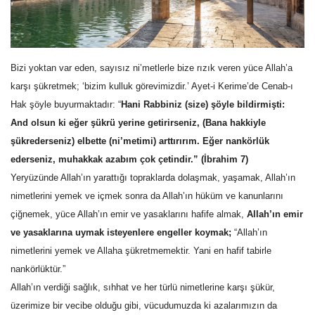
Gündem
Tekno Bilim
Bizi yoktan var eden, sayısız ni’metlerle bize rızık veren yüce Allah’a
karşı şükretmek; ‘bizim kulluk görevimizdir.’ Ayet-i Kerime’de Cenab-ı
Ekonomi
Hak şöyle buyurmaktadır: “
Hani Rabbiniz (size) şöyle bildirmişti:
And olsun ki eğer şükrü yerine getirirseniz, (Bana hakkiyle
Siyaset
şükrederseniz) elbette (ni’metimi) arttırırım. Eğer nankörlük
ederseniz, muhakkak azabım çok çetindir.” (İbrahim 7)
Galeriler
Yeryüzünde Allah’ın yarattığı topraklarda dolaşmak, yaşamak, Allah’ın
nimetlerini yemek ve içmek sonra da Allah’ın hüküm ve kanunlarını
Yaşam
çiğnemek, yüce Allah’ın emir ve yasaklarını hafife almak,
Allah’ın emir
ve yasaklarına uymak isteyenlere engeller koymak;
“Allah’ın
Künye
nimetlerini yemek ve Allaha şükretmemektir. Yani en hafif tabirle
nankörlüktür.”
Sağlık
Allah’ın verdiği sağlık, sıhhat ve her türlü nimetlerine karşı şükür,
üzerimize bir vecibe olduğu gibi, vücudumuzda ki azalarımızın da
İletişim