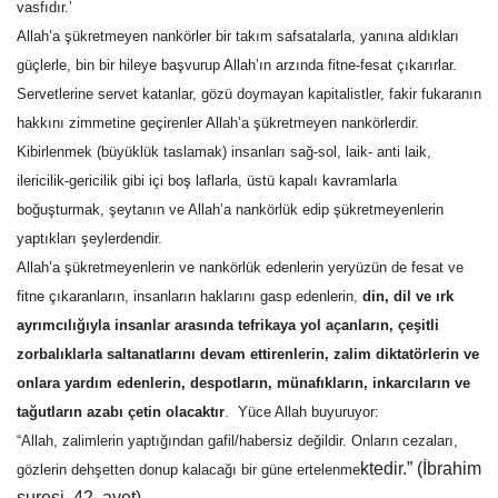
vasfıdır.’
Allah’a şükretmeyen nankörler bir takım safsatalarla, yanına aldıkları
güçlerle, bin bir hileye başvurup Allah’ın arzında fitne-fesat çıkarırlar.
Servetlerine servet katanlar, gözü doymayan kapitalistler, fakir fukaranın
hakkını zimmetine geçirenler Allah’a şükretmeyen nankörlerdir.
Kibirlenmek (büyüklük taslamak) insanları sağ-sol, laik- anti laik,
ilericilik-gericilik gibi içi boş laflarla, üstü kapalı kavramlarla
boğuşturmak, şeytanın ve Allah’a nankörlük edip şükretmeyenlerin
yaptıkları şeylerdendir.
Allah’a şükretmeyenlerin ve nankörlük edenlerin yeryüzün de fesat ve
fitne çıkaranların, insanların haklarını gasp edenlerin,
din, dil ve ırk
ayrımcılığıyla insanlar arasında tefrikaya yol açanların, çeşitli
zorbalıklarla saltanatlarını devam ettirenlerin, zalim diktatörlerin ve
onlara yardım edenlerin, despotların, münafıkların, inkarcıların ve
tağutların azabı çetin olacaktır
. Yüce Allah buyuruyor:
“Allah, zalimlerin yaptığından gafil/habersiz değildir. Onların cezaları,
ktedir.” (İbrahim
gözlerin dehşetten donup kalacağı bir güne ertelenme
suresi, 42. ayet)