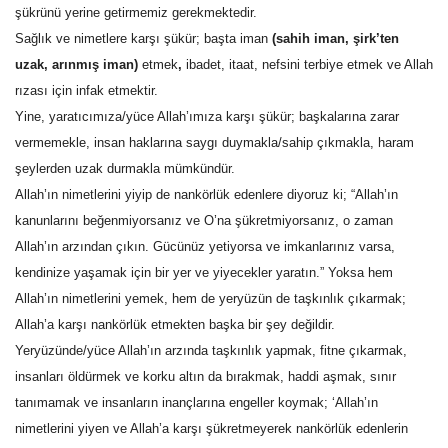
şükrünü yerine getirmemiz gerekmektedir.
Sağlık ve nimetlere karşı şükür; başta iman
(sahih iman, şirk’ten
Kültür Sanat
uzak, arınmış iman)
etmek
,
ibadet, itaat, nefsini terbiye etmek ve Allah
rızası için infak etmektir.
Yine, yaratıcımıza/yüce Allah’ımıza karşı şükür; başkalarına zarar
vermemekle, insan haklarına saygı duymakla/sahip çıkmakla, haram
şeylerden uzak durmakla mümkündür.
Allah’ın nimetlerini yiyip de nankörlük edenlere diyoruz ki; “Allah’ın
kanunlarını beğenmiyorsanız ve O’na şükretmiyorsanız, o zaman
Allah’ın arzından çıkın. Gücünüz yetiyorsa ve imkanlarınız varsa,
kendinize yaşamak için bir yer ve yiyecekler yaratın.” Yoksa hem
Allah’ın nimetlerini yemek, hem de yeryüzün de taşkınlık çıkarmak;
Allah’a karşı nankörlük etmekten başka bir şey değildir.
Yeryüzünde/yüce Allah’ın arzında taşkınlık yapmak, fitne çıkarmak,
insanları öldürmek ve korku altın da bırakmak, haddi aşmak, sınır
tanımamak ve insanların inançlarına engeller koymak; ‘Allah’ın
nimetlerini yiyen ve Allah’a karşı şükretmeyerek nankörlük edenlerin