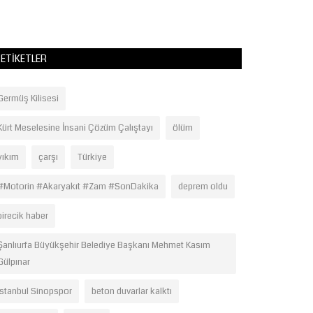
ve Ahmet Tatlıses’
ETIKETLER
Germüş Kilisesi
Kürt Meselesine İnsani Çözüm Çalıştayı
ölüm
yıkım
çarşı
Türkiye
#Motorin #Akaryakıt #Zam #SonDakika
deprem oldu
birecik haber
Şanlıurfa Büyükşehir Belediye Başkanı Mehmet Kasım
Gülpınar
İstanbul Sinopspor
beton duvarlar kalktı