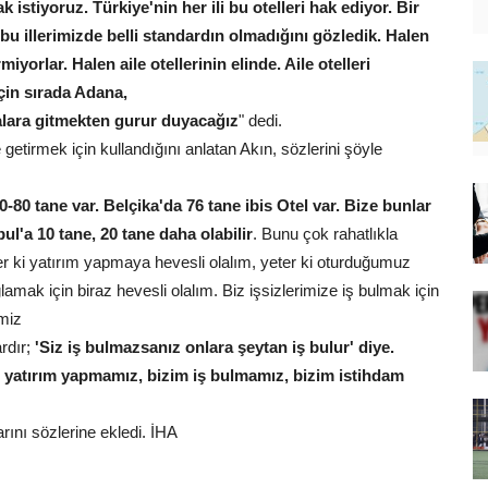
istiyoruz. Türkiye'nin her ili bu otelleri hak ediyor. Bir
bu illerimizde belli standardın olmadığını gözledik. Halen
rmiyorlar. Halen aile otellerinin elinde. Aile otelleri
için sırada Adana,
uralara gitmekten gurur duyacağız
" dedi.
 getirmek için kullandığını anlatan Akın, sözlerini şöyle
-80 tane var. Belçika'da 76 tane ibis Otel var. Bize bunlar
bul'a 10 tane, 20 tane daha olabilir
. Bunu çok rahatlıkla
er ki yatırım yapmaya hevesli olalım, yeter ki oturduğumuz
amak için biraz hevesli olalım. Biz işsizlerimize iş bulmak için
miz
ardır;
'Siz iş bulmazsanız onlara şeytan iş bulur' diye.
 yatırım yapmamız, bizim iş bulmamız, bizim istihdam
rını sözlerine ekledi. İHA