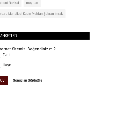
Mesut Bakkal
meydan
Mezra Mahallesi Kadın Muhtarı Şükran İmrak
ANKETLER
nternet Sitemizi Beğendiniz mi?
Evet
Hayır
Oy
Sonuçları Görüntüle