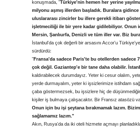
konuşmada, "
Türkiye'nin hemen her yerine yayılmak 
milyonu aşmış illerden başladık. Buralara gidince 
uluslararası zincirler bu illere gerekli itibarı göste
işletmeciliği ile bir yere kadar gidilebiliyor. Onun 
Mersin, Şanlıurfa, Denizli ve tüm iller var. Biz b
İstanbul'da çok değerli bir arsasını Accor'u Türkiye'ye
sürdürdü:
"
Fransa'da sadece Paris'te bu otellerden sadece 70
çok değil. Gaziantep'e bir tane daha olabilir. İstan
kaldırabilecek durumdayız. Yeter ki cesur olalım, yet
yerde durmayalım, yeter ki işsizlerimize istihdam sağl
çaba göstermezsek, bu işsizlere hiç de düşünmediği
kişiler iş bulmaya çalışacaktır. Bir Fransız atasözü v
Onun için bu işi şeytana bırakmamak lazım. Bizim
sağlamamız lazım."
Akın, Rusya'da da iki oteli hizmete açmayı planladıkla