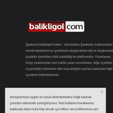
Şanlıurfa Balıklıgöl Haber - Sondakika Şanlıurfa, kullanıcıların
kendi haberlerini ve içeriklerini oluşturabileceği ve oluşturula
içerikler üzerinden ödül alabildiği bir platformdur. Yayınlanan
köşe yazılarından yazı sahibi yazar sorumludur, diğer içerikler
Uyar/Kaldır sistemine tabi olup iletişim sayfası üzerinden ilgili
içerikleri belirtebilirsiniz.
Amaçlarımıza uygun ve yasal düzenlemelere bağlı kalarak
çerezleri sitemizde yerleştiriyoruz. Veri kullanım kurallarımız
hakkında daha fazla bilgi almak için lütfen veri politikamıza göz
Copyright 2024 | eCloud Tech. Tüm hakları saklıdır.