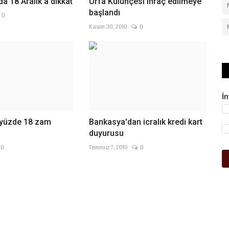
da 18 Aralık'a dikkat
Urfa Külünçesi ihraç edilmeye
başlandı
0
Kasım 30, 2010
0
İ
yüzde 18 zam
Bankasya'dan icralık kredi kart
duyurusu
0
Temmuz 7, 2010
0