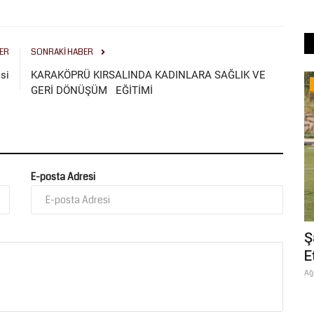
ER
SONRAKI HABER
si
KARAKÖPRÜ KIRSALINDA KADINLARA SAĞLIK VE
Kültür Sanat
GERİ DÖNÜŞÜM EĞİTİMİ
E-posta Adresi
ar: ABD-
Şanlıurfa’nın Kültürel Hafızasına Katkı:
Ş
Harran Üniversitesi...
E
Haziran 29, 2026
0
Ağ
irlikte
Harran Üniversitesi’nin akademik katkılarıyla yürütülen
Şanlıurfa İli Kültür Envanteri...