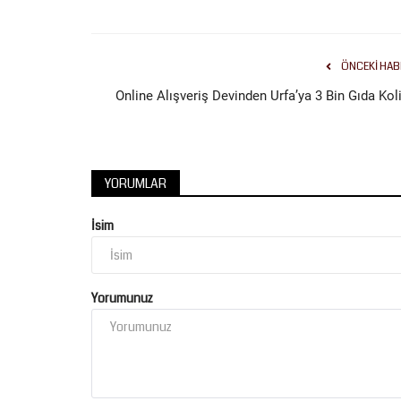
ÖNCEKI HAB
Online Alışveriş Devinden Urfa’ya 3 Bin Gıda Koli
Dünya
YORUMLAR
İsim
Yorumunuz
l Kursu Kız
Ankara'dan Peş Peşe Açıklamal
...
İran Geriliminin Ardından...
Haziran 15, 2026
0
n düzenlediği 2026 Yaz
ABD-İran arasındaki kritik sürecin sona ermesiyle b
Ankara'dan peş peşe açıklamalar...