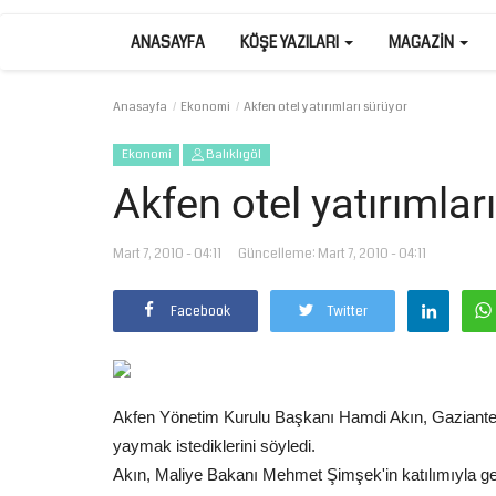
ANASAYFA
KÖŞE YAZILARI
MAGAZIN
Anasayfa
Ekonomi
Akfen otel yatırımları sürüyor
Ekonomi
Balıklıgöl
Akfen otel yatırımlar
Mart 7, 2010 - 04:11
Güncelleme: Mart 7, 2010 - 04:11
Facebook
Twitter
Akfen Yönetim Kurulu Başkanı Hamdi Akın, Gaziantep'te
yaymak istediklerini söyledi.
Akın, Maliye Bakanı Mehmet Şimşek'in katılımıyla ger