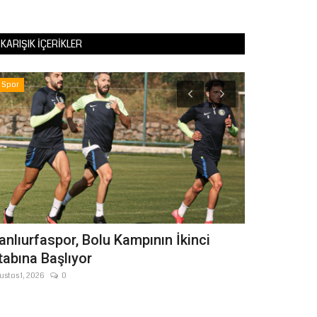
KARIŞIK İÇERIKLER
Spor
Magazin
anlıurfaspor, Bolu Kampının İkinci
İMPARATOR
tabına Başlıyor
EVLAT SAV
YAĞMALAD
ustos 1, 2026
0
Ocak 24, 2026
Şanlıurfalı usta s