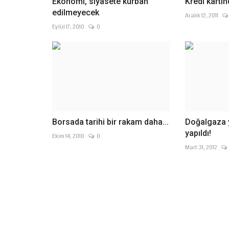
Ekonomi, siyasete kurban
Kredi kartın
edilmeyecek
Aralık 12, 2011
Eylül 17, 2010
0
Borsada tarihi bir rakam daha...
Doğalgaza 
yapıldı!
Ekim 14, 2010
0
Mart 31, 2012