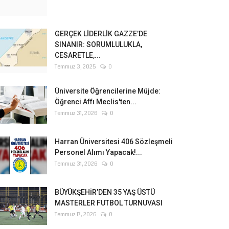
GERÇEK LİDERLİK GAZZE’DE
SINANIR: SORUMLULUKLA,
CESARETLE,...
Temmuz 3, 2025
0
Üniversite Öğrencilerine Müjde:
Öğrenci Affı Meclis'ten...
Temmuz 31, 2026
0
Harran Üniversitesi 406 Sözleşmeli
Personel Alımı Yapacak!...
Temmuz 31, 2026
0
BÜYÜKŞEHİR’DEN 35 YAŞ ÜSTÜ
MASTERLER FUTBOL TURNUVASI
Temmuz 17, 2026
0