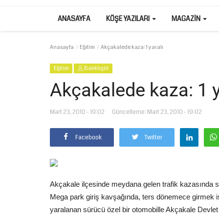
ANASAYFA
KÖŞE YAZILARI
MAGAZIN
Anasayfa
Eğitim
Akçakalede kaza: 1 yaralı
Eğitim
Balıklıgöl
Akçakalede kaza: 1 y
Mart 23, 2010 - 19:02
Güncelleme: Mart 23, 2010 - 19:02
Facebook
Twitter
Akçakale ilçesinde meydana gelen trafik kazasında 
Mega park giriş kavşağında, ters dönemece girmek ist
yaralanan sürücü özel bir otomobille Akçakale Devlet 