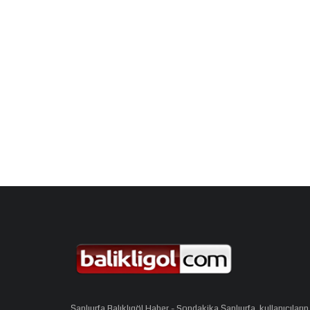
Şanlıurfa Balıklıgöl Haber - Sondakika Şanlıurfa, kullanıcıların