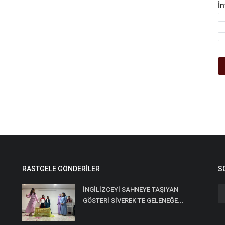
İ
RASTGELE GÖNDERILER
S
İNGİLİZCEYİ SAHNEYE TAŞIYAN
GÖSTERİ SİVEREK’TE GELENEĞE...