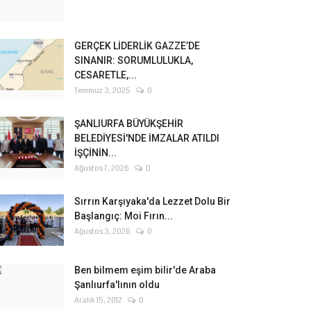
GERÇEK LİDERLİK GAZZE’DE
SINANIR: SORUMLULUKLA,
CESARETLE,...
Temmuz 3, 2025
0
ŞANLIURFA BÜYÜKŞEHİR
BELEDİYESİ'NDE İMZALAR ATILDI
İŞÇİNİN...
Ağustos 7, 2026
0
Sırrın Karşıyaka'da Lezzet Dolu Bir
Başlangıç: Moi Fırın...
Ağustos 3, 2026
0
Ben bilmem eşim bilir'de Araba
Şanlıurfa'lının oldu
Aralık 15, 2012
0