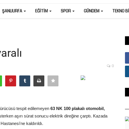
ŞANLIURFA
EĞITIM
SPOR
GÜNDEM
TEKNO B
aralı
0
sürücüsü tespit edilemeyen
63 NK 100 plakalı otomobil,
erken aşırı sürat sonucu elektrik direğine çarptı. Kazada
Hastanesi'ne kaldırıldı.