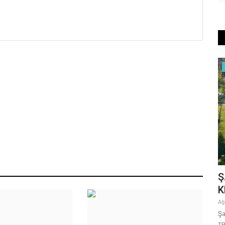
Magazin
SON DAKİKA: Anahat Holding ve Gain
Ş
Medya’ya Büyük Operasyon!...
K
Aralık 16, 2025
0
Ağ
İstanbul Cumhuriyet Başsavcılığı’nın talimatıyla sabah
Şa