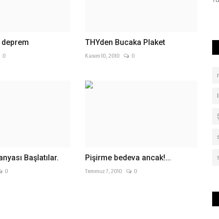
saatlerinde Anahat Holding...
TB
a deprem
THYden Bucaka Plaket
0
Kasım 10, 2010
0
yası Başlatılar.
Pişirme bedeva ancak!...
0
Temmuz 7, 2010
0