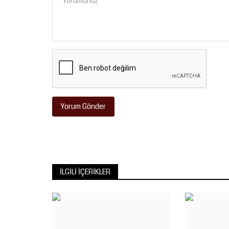
Köşe Yazıları
KURAN'A GÖRE MÜMİNLERİN
SIFATLARI
Yorum Gönder
Temmuz 14, 2026
0
İLGILI İÇERIKLER