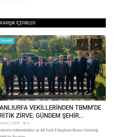
KARIŞIK İÇERIKLER
Siyaset
Spor
ANLIURFA VEKİLLERİNDEN TBMM’DE
BÜYÜKŞEHİ
RİTİK ZİRVE: GÜNDEM ŞEHİR...
ÇOCUKLAR
ustos 7, 2026
0
Temmuz 24, 2026
nlıurfa milletvekilleri ve AK Parti İl Başkanı İlhami Günbeği,
Hava sıcaklıkların