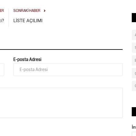
ER
SONRAKI HABER
i?
LİSTE AÇILIMI
E-posta Adresi
İ