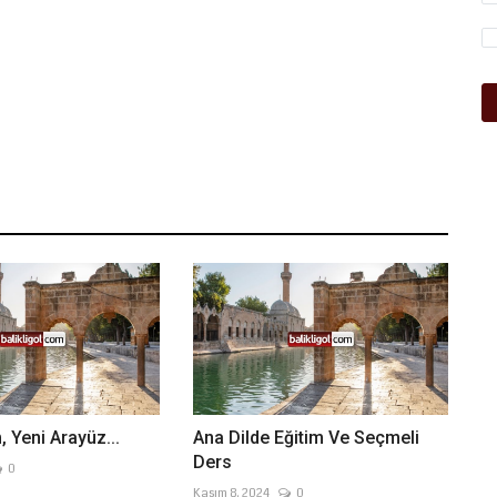
 Yeni Arayüz...
Ana Dilde Eğitim Ve Seçmeli
Ders
0
Kasım 8, 2024
0