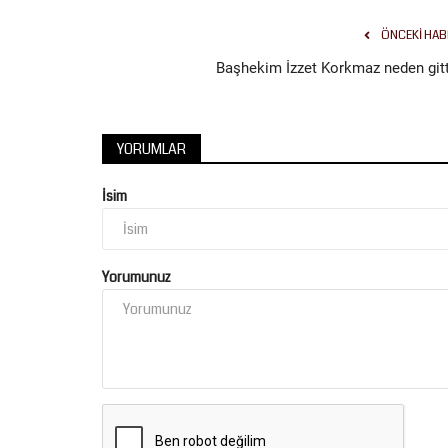
ÖNCEKI HAB
Başhekim İzzet Korkmaz neden gitt
YORUMLAR
İsim
Yorumunuz