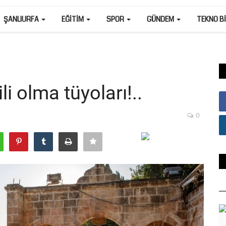
ŞANLIURFA
EĞITIM
SPOR
GÜNDEM
TEKNO B
li olma tüyoları!..
0