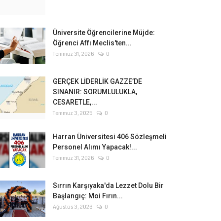
Üniversite Öğrencilerine Müjde:
Öğrenci Affı Meclis'ten...
Temmuz 31, 2026
0
GERÇEK LİDERLİK GAZZE’DE
SINANIR: SORUMLULUKLA,
CESARETLE,...
Temmuz 3, 2025
0
Harran Üniversitesi 406 Sözleşmeli
Personel Alımı Yapacak!...
Temmuz 31, 2026
0
Sırrın Karşıyaka'da Lezzet Dolu Bir
Başlangıç: Moi Fırın...
Ağustos 3, 2026
0