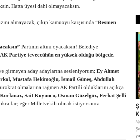
sin. Hatta üyesi dahi olmayacaksın.
hızını almayacak, çıkıp kamuoyu karşısında “
Resmen
Sağlık
şacaksın”
Partinin altını oyacaksın! Belediye
 AK Partiye teveccühün en yüksek olduğu bölgede.
teye girmeyen aday adaylarına sesleniyorum;
Ey Ahmet
rkol, Mustafa Hekimoğlu, İsmail Güneş, Abdullah
ürokrat olmalarına rağmen AK Partili olduklarını açıkça
 Korkmaz, Sait Koyuncu, Osman Güzelgöz, Ferhat Şelli
ratlar; eğer Milletvekili olmak istiyorsanız
z
26 Yaşındaki Hastaya Hayat Sanatı:
Ş
Görme Sinirine Baskı...
K
Temmuz 22, 2026
0
Ağ
026 Yaz
Şanlıurfa Eğitim ve Araştırma Hastanesi’nde görevli uzmanlar,
Şa
sol gözünde neredeyse...
ya