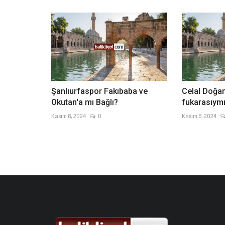
Şanlıurfaspor Fakıbaba ve
Celal Doğan
Okutan'a mı Bağlı?
fukarasıymış
Kasım 8, 2024
0
Kasım 8, 2024