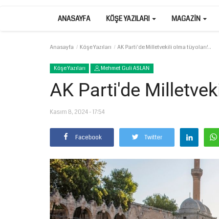
ANASAYFA
KÖŞE YAZILARI
MAGAZIN
Anasayfa
Köşe Yazıları
AK Parti'de Milletvekili olma tüyoları!..
Köşe Yazıları
Mehmet Guli ASLAN
AK Parti'de Milletveki
Kasım 8, 2024 - 17:54
Facebook
Twitter