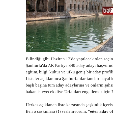
Bilindiği gibi Haziran 12'de yapılacak olan seçiml
Şanlıurfa'da AK Partiye 349 aday adayı başvurud
eğitim, bilgi, kültür ve ufku geniş bir aday profil
Listeler açıklanınca Şanlıurfalılar tam bir hayal 
başlı başına tüm aday adaylarına ve onların şahsı
bakan isteyecek diye Urfalıları engellemek için 
Herkes açıklanan liste karşısında şaşkınlık içeris
Ben o şaşkınlara (!) sesleniyorum; “
eğer aday o