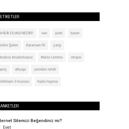
ETIKETLER
AHİLİK DUASI NEDİR?
van
parti
basın
Selim Şahin
Karaman FK
çarşı
Beykoz Anadoluspor
Mario Lemina
otopsi
genç
altyapı
yeniden refah
Göktepe-3 kuyusu
toplu taşıma
ANKETLER
nternet Sitemizi Beğendiniz mi?
Evet