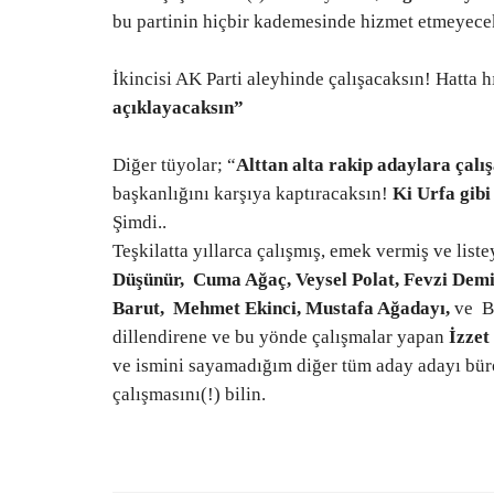
bu partinin hiçbir kademesinde hizmet etmeyecek
İkincisi AK Parti aleyhinde çalışacaksın! Hatta 
açıklayacaksın”
Spor
Diğer tüyolar; “
Alttan alta rakip adaylara çalı
başkanlığını karşıya kaptıracaksın!
Ki Urfa gibi
Şimdi..
Teşkilatta yıllarca çalışmış, emek vermiş ve lis
Düşünür,
Cuma Ağaç, Veysel Polat, Fevzi Demi
Barut,
Mehmet Ekinci, Mustafa Ağadayı,
ve
B
dillendirene ve bu yönde çalışmalar yapan
İzzet
ve ismini sayamadığım diğer tüm aday adayı bürok
Büyükşehir’in Voleybol Kursu Kı
çalışmasını(!) bilin.
Çocuklarının İlgi Odağı...
Temmuz 29, 2026
0
Şanlıurfa Büyükşehir Belediyesi’nin düzenlediği 2
Kursları kapsamında açılan...