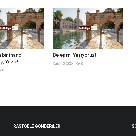
 bir inanç
Beleş mi Yaşıyoruz!
, Yazık!...
Kasım 8, 2024
0
0
RASTGELE GÖNDERILER
S