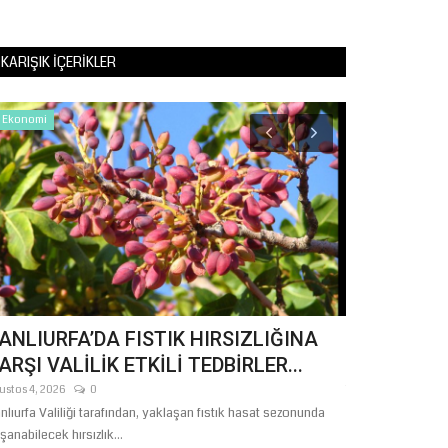
KARIŞIK İÇERIKLER
Ekonomi
Şanlıurfa
ANLIURFA’DA FISTIK HIRSIZLIĞINA
Başkan Gülp
ARŞI VALİLİK ETKİLİ TEDBİRLER...
91 Milyon Li
ustos 4, 2026
0
Temmuz 30, 2026
nlıurfa Valiliği tarafından, yaklaşan fıstık hasat sezonunda
Şanlıurfa Büyükşe
şanabilecek hırsızlık...
Hilvan ilçesini ziya