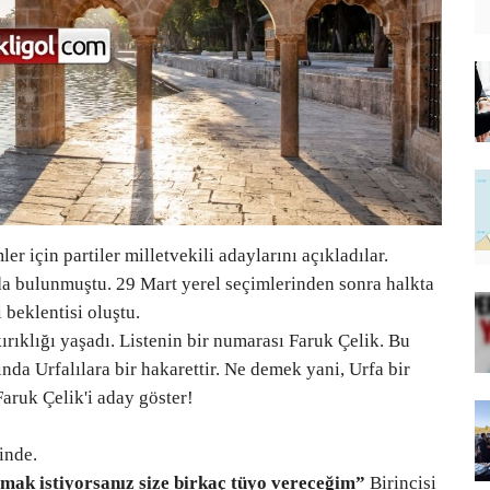
er için partiler milletvekili adaylarını açıkladılar.
a bulunmuştu. 29 Mart yerel seçimlerinden sonra halkta
i beklentisi oluştu.
kırıklığı yaşadı. Listenin bir numarası Faruk Çelik. Bu
nda Urfalılara bir hakarettir. Ne demek yani, Urfa bir
Faruk Çelik'i aday göster!
inde.
lmak istiyorsanız size birkaç tüyo vereceğim”
Birincisi